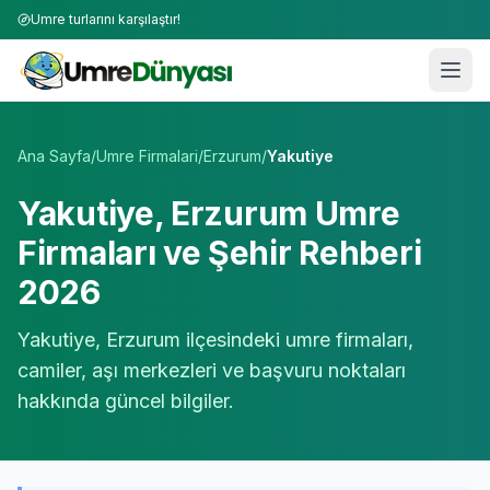
Umre turlarını karşılaştır!
Umre Tur Firmaları | TÜRSAB Onaylı 50+ Umre Tur Operat
Ana Sayfa
/
Umre Firmalari
/
Erzurum
/
Yakutiye
Yakutiye
,
Erzurum
Umre
Firmaları ve Şehir Rehberi
2026
Yakutiye
,
Erzurum
ilçesindeki umre firmaları,
camiler, aşı merkezleri ve başvuru noktaları
hakkında güncel bilgiler.