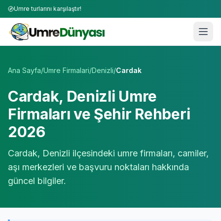
Umre turlarını karşılaştır!
Umre Tur Firmaları | TÜRSAB Onaylı 50+ Umre Tur Operat
Ana Sayfa
/
Umre Firmalari
/
Denizli
/
Cardak
Cardak
,
Denizli
Umre
Firmaları ve Şehir Rehberi
2026
Cardak
,
Denizli
ilçesindeki umre firmaları, camiler,
aşı merkezleri ve başvuru noktaları hakkında
güncel bilgiler.