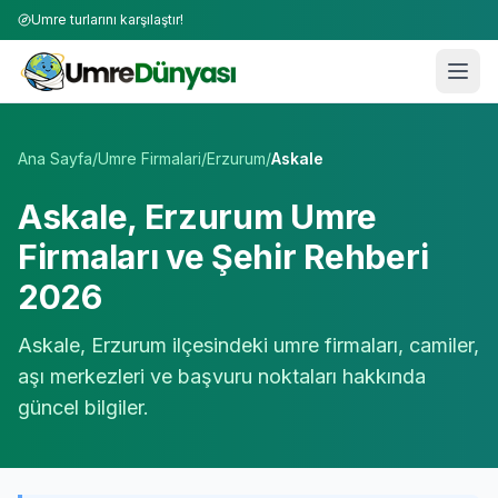
Umre turlarını karşılaştır!
Umre Tur Firmaları | TÜRSAB Onaylı 50+ Umre Tur Operat
Ana Sayfa
/
Umre Firmalari
/
Erzurum
/
Askale
Askale
,
Erzurum
Umre
Firmaları ve Şehir Rehberi
2026
Askale
,
Erzurum
ilçesindeki umre firmaları, camiler,
aşı merkezleri ve başvuru noktaları hakkında
güncel bilgiler.