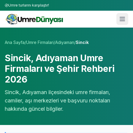
Umre turlarını karşılaştır!
Umre Tur Firmaları | TÜRSAB Onaylı 50+ Umre Tur Operat
Ana Sayfa
/
Umre Firmalari
/
Adıyaman
/
Sincik
Sincik
,
Adıyaman
Umre
Firmaları ve Şehir Rehberi
2026
Sincik
,
Adıyaman
ilçesindeki umre firmaları,
camiler, aşı merkezleri ve başvuru noktaları
hakkında güncel bilgiler.