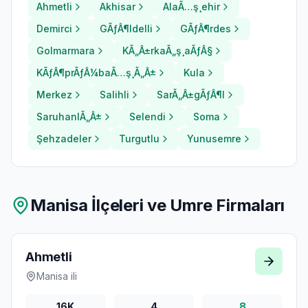
Ahmetli
Akhisar
AlaÃ…ş¸ehir
Demirci
GÃƒÂ¶ldelli
GÃƒÂ¶rdes
Golmarmara
KÃ„Â±rkaÃ„ş¸aÃƒÂ§
KÃƒÂ¶prÃƒÂ¼baÃ…ş¸Ã„Â±
Kula
Merkez
Salihli
SarÃ„Â±gÃƒÂ¶l
SaruhanlÃ„Â±
Selendi
Soma
Şehzadeler
Turgutlu
Yunusemre
Manisa
İlçeleri ve Umre Firmaları
Ahmetli
Manisa
ili
16K
4
8