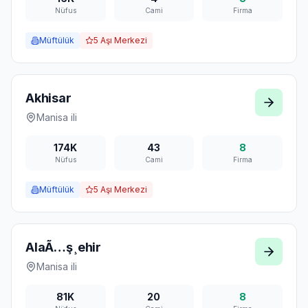
Nüfus
Cami
Firma
Müftülük
5
Aşı Merkezi
Akhisar
Manisa
ili
174K
43
8
Nüfus
Cami
Firma
Müftülük
5
Aşı Merkezi
AlaÃ…ş¸ehir
Manisa
ili
81K
20
8