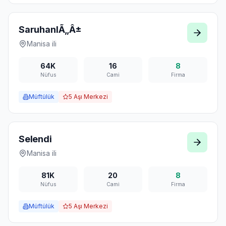
SaruhanlÃ„Â±
Manisa
ili
64K
16
8
Nüfus
Cami
Firma
Müftülük
5
Aşı Merkezi
Selendi
Manisa
ili
81K
20
8
Nüfus
Cami
Firma
Müftülük
5
Aşı Merkezi