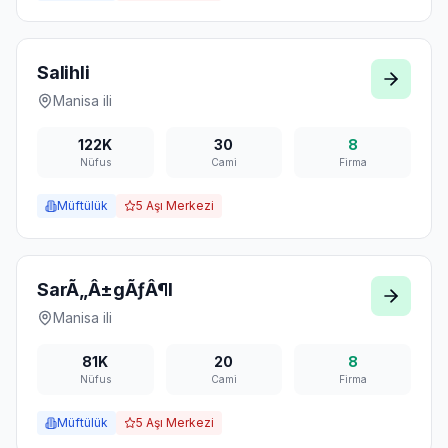
Salihli
Manisa
ili
122K
30
8
Nüfus
Cami
Firma
Müftülük
5
Aşı Merkezi
SarÃ„Â±gÃƒÂ¶l
Manisa
ili
81K
20
8
Nüfus
Cami
Firma
Müftülük
5
Aşı Merkezi