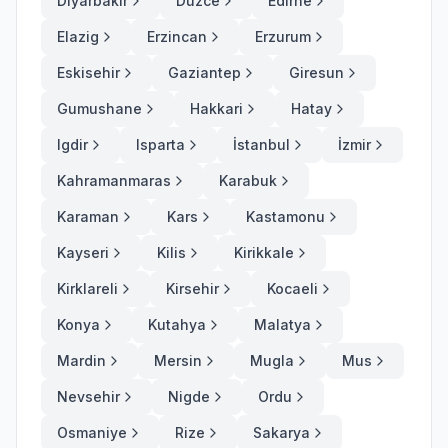
Diyarbakir
Duzce
Edirne
Elazig
Erzincan
Erzurum
Eskisehir
Gaziantep
Giresun
Gumushane
Hakkari
Hatay
Igdir
Isparta
İstanbul
İzmir
Kahramanmaras
Karabuk
Karaman
Kars
Kastamonu
Kayseri
Kilis
Kirikkale
Kirklareli
Kirsehir
Kocaeli
Konya
Kutahya
Malatya
Mardin
Mersin
Mugla
Mus
Nevsehir
Nigde
Ordu
Osmaniye
Rize
Sakarya