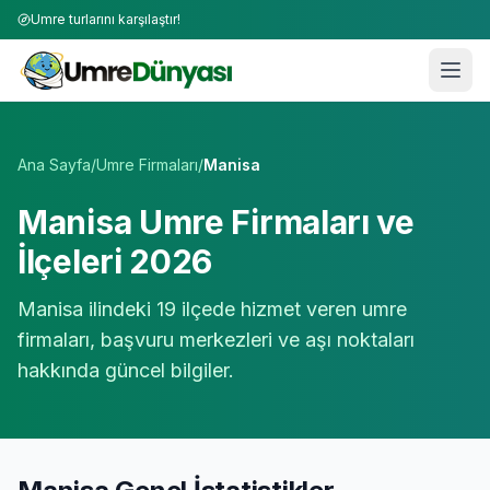
Umre turlarını karşılaştır!
Umre Tur Firmaları | TÜRSAB Onaylı 50+ Umre Tur Operat
Ana Sayfa
/
Umre Firmaları
/
Manisa
Manisa
Umre Firmaları ve
İlçeleri 2026
Manisa
ilindeki
19
ilçede hizmet veren umre
firmaları, başvuru merkezleri ve aşı noktaları
hakkında güncel bilgiler.