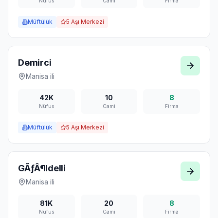
Nüfus
Cami
Firma
Müftülük
5
Aşı Merkezi
Demirci
Manisa
ili
42K
10
8
Nüfus
Cami
Firma
Müftülük
5
Aşı Merkezi
GÃƒÂ¶ldelli
Manisa
ili
81K
20
8
Nüfus
Cami
Firma