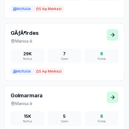
Müftülük
5
Aşı Merkezi
GÃƒÂ¶rdes
Manisa
ili
29K
7
8
Nüfus
Cami
Firma
Müftülük
5
Aşı Merkezi
Golmarmara
Manisa
ili
15K
5
8
Nüfus
Cami
Firma