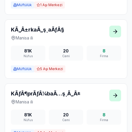
Müftülük
1
Aşı Merkezi
KÃ„Â±rkaÃ„ş¸aÃƒÂ§
Manisa
ili
81K
20
8
Nüfus
Cami
Firma
Müftülük
5
Aşı Merkezi
KÃƒÂ¶prÃƒÂ¼baÃ…ş¸Ã„Â±
Manisa
ili
81K
20
8
Nüfus
Cami
Firma