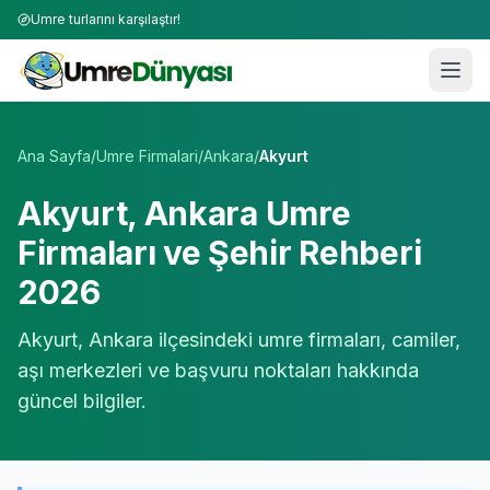
Umre turlarını karşılaştır!
Umre Tur Firmaları | TÜRSAB Onaylı 50+ Umre Tur Operat
Ana Sayfa
/
Umre Firmalari
/
Ankara
/
Akyurt
Akyurt
,
Ankara
Umre
Firmaları ve Şehir Rehberi
2026
Akyurt
,
Ankara
ilçesindeki umre firmaları, camiler,
aşı merkezleri ve başvuru noktaları hakkında
güncel bilgiler.