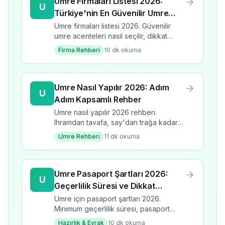
Umre Firmaları Listesi 2026:
U
Türkiye'nin En Güvenilir Umre
Acenteleri
Umre firmaları listesi 2026. Güvenilir
umre acenteleri nasıl seçilir, dikkat
edilmesi gerekenler, firma
Firma Rehberi
10
dk okuma
değerlendirme kriterleri.
Umre Nasıl Yapılır 2026: Adım
U
Adım Kapsamlı Rehber
Umre nasıl yapılır 2026 rehberi.
Ihramdan tavafa, say'dan trağa kadar
tüm adımlar detaylı anlatım.
Umre Rehberi
11
dk okuma
Umre Pasaport Şartları 2026:
U
Geçerlilik Süresi ve Dikkat
Edilmesi Gerekenler
Umre için pasaport şartları 2026.
Minimum geçerlilik süresi, pasaport
türleri, yenileme süreci ve dikkat
Hazırlık & Evrak
10
dk okuma