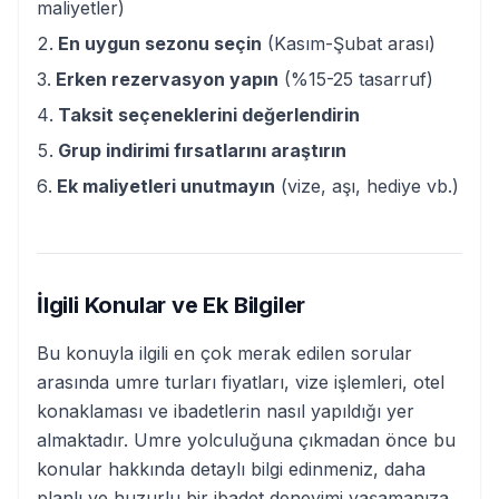
maliyetler)
En uygun sezonu seçin
(Kasım-Şubat arası)
Erken rezervasyon yapın
(%15-25 tasarruf)
Taksit seçeneklerini değerlendirin
Grup indirimi fırsatlarını araştırın
Ek maliyetleri unutmayın
(vize, aşı, hediye vb.)
İlgili Konular ve Ek Bilgiler
Bu konuyla ilgili en çok merak edilen sorular
arasında umre turları fiyatları, vize işlemleri, otel
konaklaması ve ibadetlerin nasıl yapıldığı yer
almaktadır. Umre yolculuğuna çıkmadan önce bu
konular hakkında detaylı bilgi edinmeniz, daha
planlı ve huzurlu bir ibadet deneyimi yaşamanıza