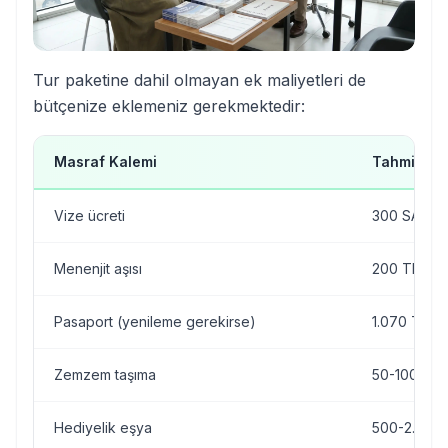
Tur paketine dahil olmayan ek maliyetleri de
bütçenize eklemeniz gerekmektedir:
Masraf Kalemi
Tahmini Tu
Vize ücreti
300 SAR
Menenjit aşısı
200 TL
Pasaport (yenileme gerekirse)
1.070 TL
Zemzem taşıma
50-100 TL
Hediyelik eşya
500-2.000 