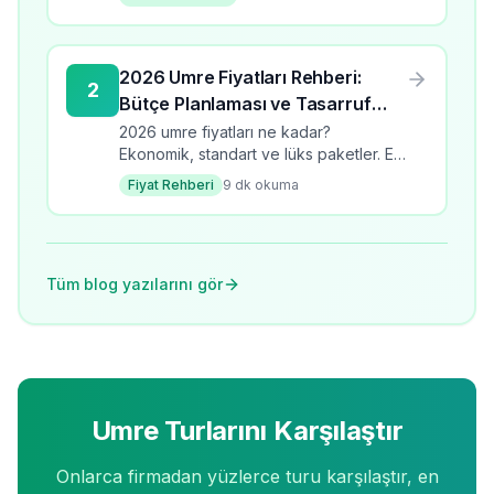
edilmesi gerekenler.
2026 Umre Fiyatları Rehberi:
2
Bütçe Planlaması ve Tasarruf
İpuçları
2026 umre fiyatları ne kadar?
Ekonomik, standart ve lüks paketler. En
ucuz umre turlarını karşılaştırın, tasarruf
Fiyat Rehberi
9
dk okuma
ipuçları ve bütçe planlama rehberi.
Tüm blog yazılarını gör
Umre Turlarını Karşılaştır
Onlarca firmadan yüzlerce turu karşılaştır, en