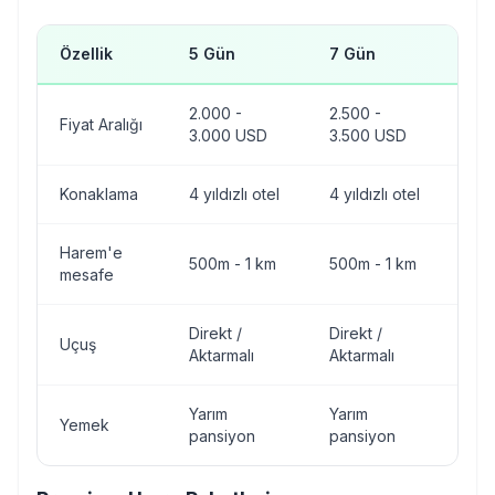
Özellik
5 Gün
7 Gün
10
2.000 -
2.500 -
3.0
Fiyat Aralığı
3.000 USD
3.500 USD
4.0
Konaklama
4 yıldızlı otel
4 yıldızlı otel
4 yı
Harem'e
500m - 1 km
500m - 1 km
500
mesafe
Direkt /
Direkt /
Dire
Uçuş
Aktarmalı
Aktarmalı
Akt
Yarım
Yarım
Ta
Yemek
pansiyon
pansiyon
pan