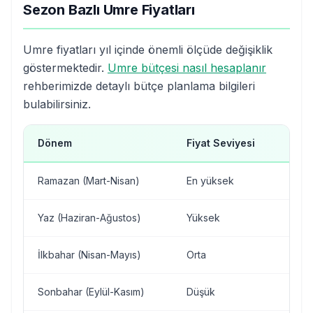
Sezon Bazlı Umre Fiyatları
Umre fiyatları yıl içinde önemli ölçüde değişiklik
göstermektedir.
Umre bütçesi nasıl hesaplanır
rehberimizde detaylı bütçe planlama bilgileri
bulabilirsiniz.
Dönem
Fiyat Seviyesi
Yoğ
Ramazan (Mart-Nisan)
En yüksek
Çok
Yaz (Haziran-Ağustos)
Yüksek
Yoğ
İlkbahar (Nisan-Mayıs)
Orta
Orta
Sonbahar (Eylül-Kasım)
Düşük
Az 