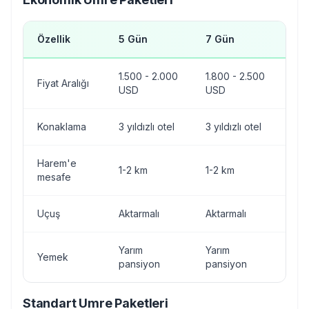
Özellik
5 Gün
7 Gün
10
1.500 - 2.000
1.800 - 2.500
2.0
Fiyat Aralığı
USD
USD
US
Konaklama
3 yıldızlı otel
3 yıldızlı otel
3 yı
Harem'e
1-2 km
1-2 km
1-2
mesafe
Uçuş
Aktarmalı
Aktarmalı
Akt
Yarım
Yarım
Yar
Yemek
pansiyon
pansiyon
pan
Standart Umre Paketleri