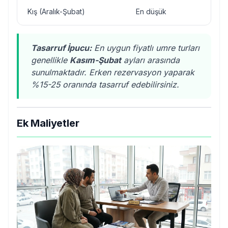
Kış (Aralık-Şubat)
En düşük
En 
Tasarruf İpucu:
En uygun fiyatlı umre turları
genellikle
Kasım-Şubat
ayları arasında
sunulmaktadır. Erken rezervasyon yaparak
%15-25 oranında tasarruf edebilirsiniz.
Ek Maliyetler