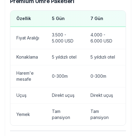
Premium Umre Paketleri
Özellik
5 Gün
7 Gün
10
3.500 -
4.000 -
5.0
Fiyat Aralığı
5.000 USD
6.000 USD
7.
Konaklama
5 yıldızlı otel
5 yıldızlı otel
5 y
Harem'e
0-300m
0-300m
0-
mesafe
Uçuş
Direkt uçuş
Direkt uçuş
Dir
Tam
Tam
Ta
Yemek
pansiyon
pansiyon
pa