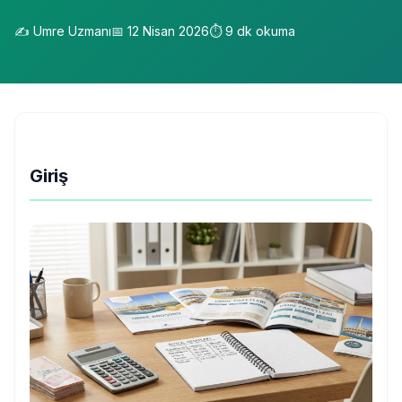
✍️
Umre Uzmanı
📅
12 Nisan 2026
⏱️
9
dk okuma
Giriş