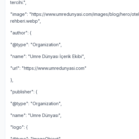
tercihi.",
"image": "https://www.umredunyasi.com/images/blog/hero/otel
rehberi.webp",
"author": {
"@type": "Organization",
"name": "Umre Dünyası İçerik Ekibi",
"url": "https://www.umredunyasi.com"
},
"publisher": {
"@type": "Organization",
"name": "Umre Dünyası",
"logo": {
"@type": "ImageObject",