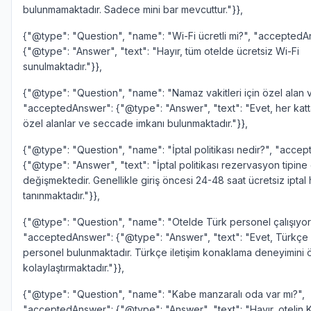
bulunmamaktadır. Sadece mini bar mevcuttur."}},
{"@type": "Question", "name": "Wi-Fi ücretli mi?", "acceptedA
{"@type": "Answer", "text": "Hayır, tüm otelde ücretsiz Wi-Fi
sunulmaktadır."}},
{"@type": "Question", "name": "Namaz vakitleri için özel alan v
"acceptedAnswer": {"@type": "Answer", "text": "Evet, her katt
özel alanlar ve seccade imkanı bulunmaktadır."}},
{"@type": "Question", "name": "İptal politikası nedir?", "acce
{"@type": "Answer", "text": "İptal politikası rezervasyon tipine
değişmektedir. Genellikle giriş öncesi 24-48 saat ücretsiz iptal
tanınmaktadır."}},
{"@type": "Question", "name": "Otelde Türk personel çalışıyor
"acceptedAnswer": {"@type": "Answer", "text": "Evet, Türkçe
personel bulunmaktadır. Türkçe iletişim konaklama deneyimini 
kolaylaştırmaktadır."}},
{"@type": "Question", "name": "Kabe manzaralı oda var mı?",
"acceptedAnswer": {"@type": "Answer", "text": "Hayır, otelin