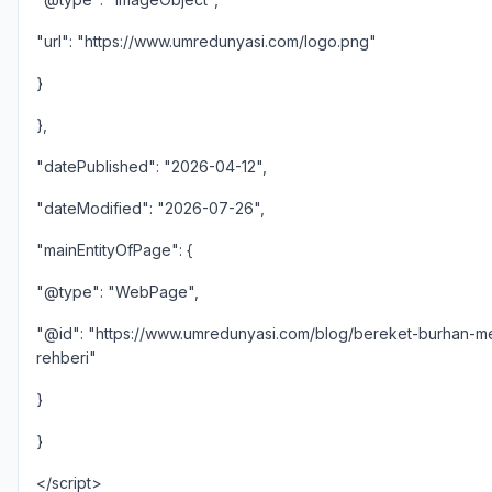
"url": "https://www.umredunyasi.com/logo.png"
}
},
"datePublished": "2026-04-12",
"dateModified": "2026-07-26",
"mainEntityOfPage": {
"@type": "WebPage",
"@id": "https://www.umredunyasi.com/blog/bereket-burhan-m
rehberi"
}
}
</script>