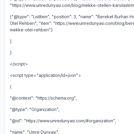
"https://www.umredunyasi.com/blog/mekke-otelleri-karsilastirm
{"@type": "ListItem", "position": 3, "name": "Bereket Burhan 
Otel Rehberi", "item": "https://www.umredunyasi.com/blog/ber
mekke-otel-rehberi"}
]
}
</script>
<script type="application/ld+json">
{
"@context": "https://schema.org",
"@type": "Organization",
"@id": "https://www.umredunyasi.com/#organization",
"name": "Umre Dünyası",