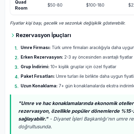
Quad
$50-80
$100-180
$2
Room
Fiyatlar kişi başı, gecelik ve sezonluk değişiklik gösterebilir.
Rezervasyon İpuçları
Umre Firması:
Türk umre firmaları aracılığıyla daha uygun 
1
.
Erken Rezervasyon:
2-3 ay öncesinden avantajlı fiyatlar
2
.
Grup İndirimi:
10+ kişilik gruplar için özel fiyatlar
3
.
Paket Fırsatları:
Umre turları ile birlikte daha uygun fiyatl
4
.
Uzun Konaklama:
7+ gün konaklamalarda ekstra indiriml
5
.
"Umre ve hac konaklamalarında ekonomik otelle
rezervasyon, özellikle popüler dönemlerde %15-
sağlayabilir."
- Diyanet İşleri Başkanlığı'nın umre re
doğrultusunda.