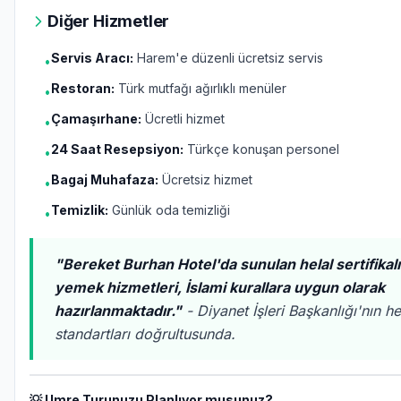
Diğer Hizmetler
Servis Aracı:
Harem'e düzenli ücretsiz servis
•
Restoran:
Türk mutfağı ağırlıklı menüler
•
Çamaşırhane:
Ücretli hizmet
•
24 Saat Resepsiyon:
Türkçe konuşan personel
•
Bagaj Muhafaza:
Ücretsiz hizmet
•
Temizlik:
Günlük oda temizliği
•
"Bereket Burhan Hotel'da sunulan helal sertifikal
yemek hizmetleri, İslami kurallara uygun olarak
hazırlanmaktadır."
- Diyanet İşleri Başkanlığı'nın he
standartları doğrultusunda.
💡 Umre Turunuzu Planlıyor musunuz?