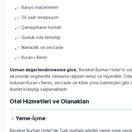
✅ Banyo malzemeleri
•
✅ 24 saat resepsiyon
•
✅ Çamaşırhane hizmeti
•
✅ Günlük oda temizliği
•
✅ Namazlık ve seccade
•
✅ Kuran-ı Kerim
•
Uzman değerlendirmesine göre
, Bereket Burhan Hotel'in oda
ekonomik segmentte olmasına rağmen temiz ve hijyeniktir. Oda
bulunan Kuran-ı Kerim, seccade ve kıble yönü belirteçleri gibi d
ibadet kolaylığı sağlamaktadır.
Otel Hizmetleri ve Olanakları
Yeme-İçme
Bereket Burhan Hotel'de Türk mutfağı ağırlıklı yeme-içme seçe