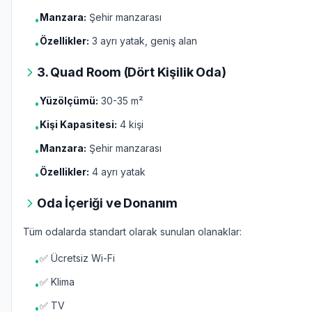
Manzara:
Şehir manzarası
•
Özellikler:
3 ayrı yatak, geniş alan
•
3. Quad Room (Dört Kişilik Oda)
Yüzölçümü:
30-35 m²
•
Kişi Kapasitesi:
4 kişi
•
Manzara:
Şehir manzarası
•
Özellikler:
4 ayrı yatak
•
Oda İçeriği ve Donanım
Tüm odalarda standart olarak sunulan olanaklar:
✅ Ücretsiz Wi-Fi
•
✅ Klima
•
✅ TV
•