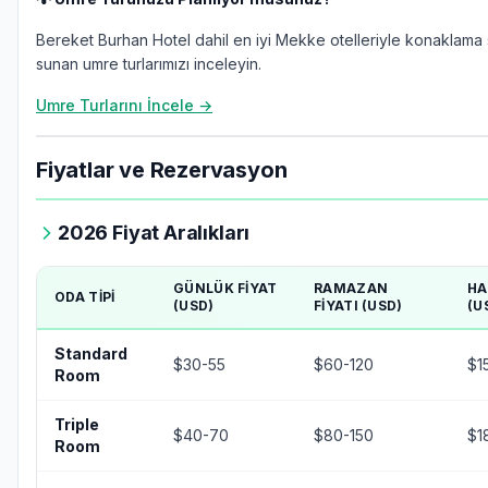
Bereket Burhan Hotel dahil en iyi Mekke otelleriyle konaklama
sunan umre turlarımızı inceleyin.
Umre Turlarını İncele →
Fiyatlar ve Rezervasyon
2026 Fiyat Aralıkları
GÜNLÜK FIYAT
RAMAZAN
HA
ODA TIPI
(USD)
FIYATI (USD)
(U
Standard
$30-55
$60-120
$1
Room
Triple
$40-70
$80-150
$1
Room