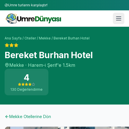
Umre turlarını karşılaştır!
Ana Sayfa
/
Oteller
/
Mekke
/
Bereket Burhan Hotel
Bereket Burhan Hotel
Mekke
·
Harem-i Şerif'e
1.5km
4
130
Değerlendirme
Mekke
Otellerine Dön