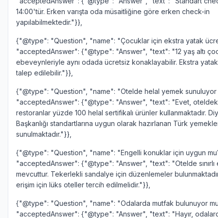
"acceptedAnswer": {"@type": "Answer", "text": "Standart chec
14:00'tür. Erken varışta oda müsaitliğine göre erken check-in
yapılabilmektedir."}},
{"@type": "Question", "name": "Çocuklar için ekstra yatak ücret
"acceptedAnswer": {"@type": "Answer", "text": "12 yaş altı ço
ebeveynleriyle aynı odada ücretsiz konaklayabilir. Ekstra yatak 
talep edilebilir."}},
{"@type": "Question", "name": "Otelde helal yemek sunuluyor
"acceptedAnswer": {"@type": "Answer", "text": "Evet, oteldek
restoranlar yüzde 100 helal sertifikalı ürünler kullanmaktadır. Diy
Başkanlığı standartlarına uygun olarak hazırlanan Türk yemekle
sunulmaktadır."}},
{"@type": "Question", "name": "Engelli konuklar için uygun mu
"acceptedAnswer": {"@type": "Answer", "text": "Otelde sınırlı e
mevcuttur. Tekerlekli sandalye için düzenlemeler bulunmaktadı
erişim için lüks oteller tercih edilmelidir."}},
{"@type": "Question", "name": "Odalarda mutfak bulunuyor mu
"acceptedAnswer": {"@type": "Answer", "text": "Hayır, odalar