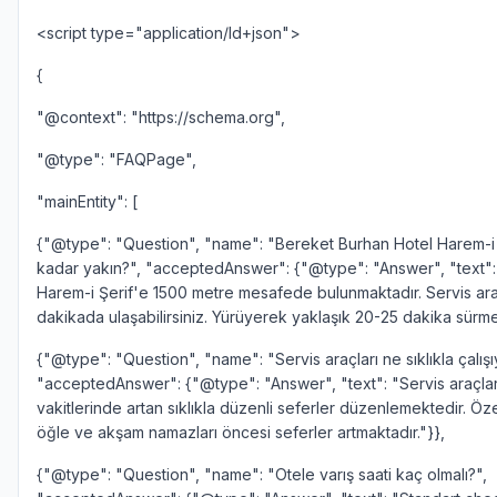
<script type="application/ld+json">
{
"@context": "https://schema.org",
"@type": "FAQPage",
"mainEntity": [
{"@type": "Question", "name": "Bereket Burhan Hotel Harem-i 
kadar yakın?", "acceptedAnswer": {"@type": "Answer", "text":
Harem-i Şerif'e 1500 metre mesafede bulunmaktadır. Servis araç
dakikada ulaşabilirsiniz. Yürüyerek yaklaşık 20-25 dakika sürme
{"@type": "Question", "name": "Servis araçları ne sıklıkla çalışı
"acceptedAnswer": {"@type": "Answer", "text": "Servis araçla
vakitlerinde artan sıklıkla düzenli seferler düzenlemektedir. Öze
öğle ve akşam namazları öncesi seferler artmaktadır."}},
{"@type": "Question", "name": "Otele varış saati kaç olmalı?",