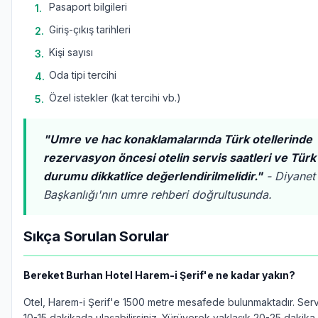
Pasaport bilgileri
1
.
Giriş-çıkış tarihleri
2
.
Kişi sayısı
3
.
Oda tipi tercihi
4
.
Özel istekler (kat tercihi vb.)
5
.
"Umre ve hac konaklamalarında Türk otellerinde
rezervasyon öncesi otelin servis saatleri ve Türk
durumu dikkatlice değerlendirilmelidir."
- Diyanet 
Başkanlığı'nın umre rehberi doğrultusunda.
Sıkça Sorulan Sorular
Bereket Burhan Hotel Harem-i Şerif'e ne kadar yakın?
Otel, Harem-i Şerif'e 1500 metre mesafede bulunmaktadır. Servi
10-15 dakikada ulaşabilirsiniz. Yürüyerek yaklaşık 20-25 dakika