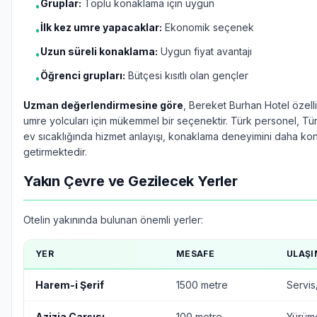
Gruplar:
Toplu konaklama için uygun
•
İlk kez umre yapacaklar:
Ekonomik seçenek
•
Uzun süreli konaklama:
Uygun fiyat avantajı
•
Öğrenci grupları:
Bütçesi kısıtlı olan gençler
•
Uzman değerlendirmesine göre
, Bereket Burhan Hotel özell
umre yolcuları için mükemmel bir seçenektir. Türk personel, Tü
ev sıcaklığında hizmet anlayışı, konaklama deneyimini daha kon
getirmektedir.
Yakın Çevre ve Gezilecek Yerler
Otelin yakınında bulunan önemli yerler:
YER
MESAFE
ULAŞI
Harem-i Şerif
1500 metre
Servis
Azizia Çarşısı
100 metre
Yürüm