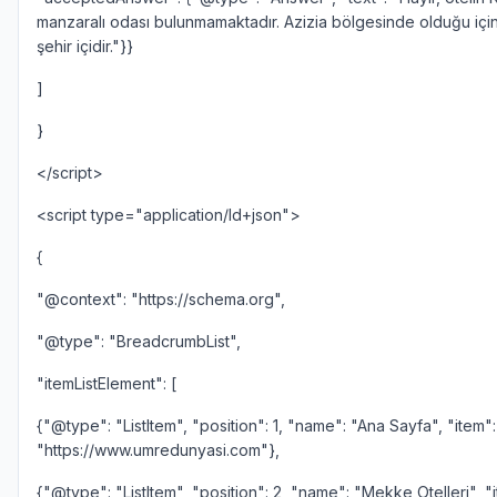
manzaralı odası bulunmamaktadır. Azizia bölgesinde olduğu iç
şehir içidir."}}
]
}
</script>
<script type="application/ld+json">
{
"@context": "https://schema.org",
"@type": "BreadcrumbList",
"itemListElement": [
{"@type": "ListItem", "position": 1, "name": "Ana Sayfa", "item":
"https://www.umredunyasi.com"},
{"@type": "ListItem", "position": 2, "name": "Mekke Otelleri", "