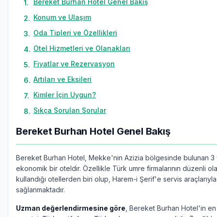
Bereket Burhan Hotel Genel Bakış
1
.
Konum ve Ulaşım
2
.
Oda Tipleri ve Özellikleri
3
.
Otel Hizmetleri ve Olanakları
4
.
Fiyatlar ve Rezervasyon
5
.
Artıları ve Eksileri
6
.
Kimler İçin Uygun?
7
.
Sıkça Sorulan Sorular
8
.
Bereket Burhan Hotel Genel Bakış
Bereket Burhan Hotel, Mekke'nin Azizia bölgesinde bulunan 3 yı
ekonomik bir oteldir. Özellikle Türk umre firmalarının düzenli ol
kullandığı otellerden biri olup, Harem-i Şerif'e servis araçlarıyla
sağlanmaktadır.
Uzman değerlendirmesine göre
, Bereket Burhan Hotel'in e