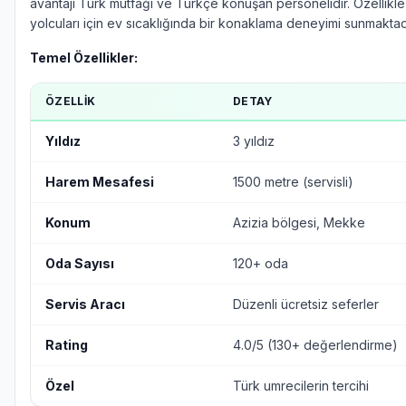
avantajı Türk mutfağı ve Türkçe konuşan personelidir. Özellikl
yolcuları için ev sıcaklığında bir konaklama deneyimi sunmaktad
Temel Özellikler:
ÖZELLIK
DETAY
Yıldız
3 yıldız
Harem Mesafesi
1500 metre (servisli)
Konum
Azizia bölgesi, Mekke
Oda Sayısı
120+ oda
Servis Aracı
Düzenli ücretsiz seferler
Rating
4.0/5 (130+ değerlendirme)
Özel
Türk umrecilerin tercihi