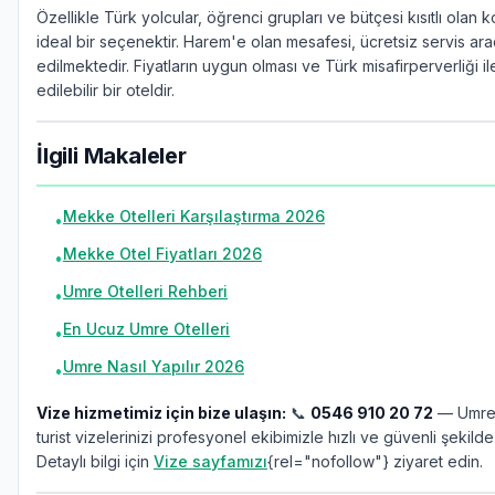
Özellikle Türk yolcular, öğrenci grupları ve bütçesi kısıtlı olan k
ideal bir seçenektir. Harem'e olan mesafesi, ücretsiz servis aracı
edilmektedir. Fiyatların uygun olması ve Türk misafirperverliği il
edilebilir bir oteldir.
İlgili Makaleler
Mekke Otelleri Karşılaştırma 2026
•
Mekke Otel Fiyatları 2026
•
Umre Otelleri Rehberi
•
En Ucuz Umre Otelleri
•
Umre Nasıl Yapılır 2026
•
Vize hizmetimiz için bize ulaşın:
📞
0546 910 20 72
— Umre,
turist vizelerinizi profesyonel ekibimizle hızlı ve güvenli şekilde
Detaylı bilgi için
Vize sayfamızı
{rel="nofollow"} ziyaret edin.