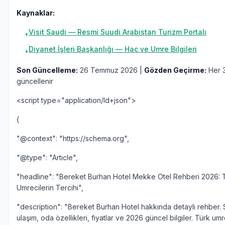
Kaynaklar:
Visit Saudi — Resmi Suudi Arabistan Turizm Portalı
•
Diyanet İşleri Başkanlığı — Hac ve Umre Bilgileri
•
Son Güncelleme:
26 Temmuz 2026 |
Gözden Geçirme:
Her 3
güncellenir
<script type="application/ld+json">
{
"@context": "https://schema.org",
"@type": "Article",
"headline": "Bereket Burhan Hotel Mekke Otel Rehberi 2026: 
Umrecilerin Tercihi",
"description": "Bereket Burhan Hotel hakkında detaylı rehber. S
ulaşım, oda özellikleri, fiyatlar ve 2026 güncel bilgiler. Türk umr