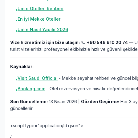
Umre Otelleri Rehberi
•
En İyi Mekke Otelleri
•
Umre Nasıl Yapılır 2026
•
Vize hizmetimiz için bize ulaşın:
📞
+90 546 910 20 74
— Um
turist vizelerinizi profesyonel ekibimizle hızlı ve güvenli şekilde
Kaynaklar:
Visit Saudi Official
- Mekke seyahat rehberi ve güncel bilg
•
Booking.com
- Otel rezervasyon ve misafir değerlendirmel
•
Son Güncelleme:
13 Nisan 2026 |
Gözden Geçirme:
Her 3 ay
güncellenir
<script type="application/ld+json">
{