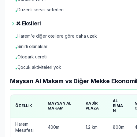
•
Düzenli servis seferleri
•
❌ Eksileri
Harem'e diğer otellere göre daha uzak
•
Sınırlı olanaklar
•
Otopark ücretli
•
Çocuk aktiviteleri yok
•
Maysan Al Makam vs Diğer Mekke Ekonomik
AL
MAYSAN AL
KADIR
ÖZELLIK
EIMA
MAKAM
PLAZA
N
Harem
400m
1.2 km
800m
Mesafesi