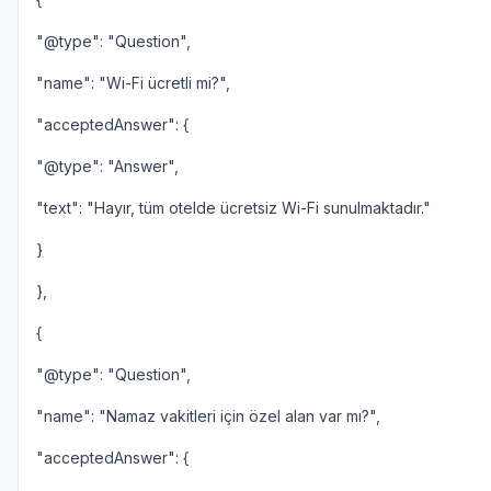
"@type": "Question",
"name": "Wi-Fi ücretli mi?",
"acceptedAnswer": {
"@type": "Answer",
"text": "Hayır, tüm otelde ücretsiz Wi-Fi sunulmaktadır."
}
},
{
"@type": "Question",
"name": "Namaz vakitleri için özel alan var mı?",
"acceptedAnswer": {