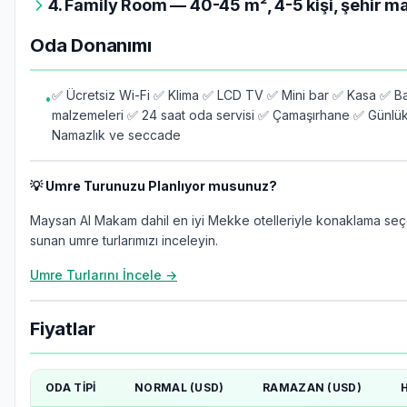
4. Family Room — 40-45 m², 4-5 kişi, şehir m
Oda Donanımı
✅ Ücretsiz Wi-Fi ✅ Klima ✅ LCD TV ✅ Mini bar ✅ Kasa ✅ B
•
malzemeleri ✅ 24 saat oda servisi ✅ Çamaşırhane ✅ Günlük
Namazlık ve seccade
💡 Umre Turunuzu Planlıyor musunuz?
Maysan Al Makam dahil en iyi Mekke otelleriyle konaklama seç
sunan umre turlarımızı inceleyin.
Umre Turlarını İncele →
Fiyatlar
ODA TIPI
NORMAL (USD)
RAMAZAN (USD)