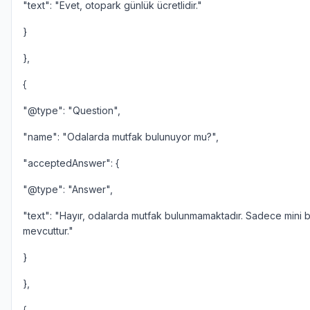
"text": "Evet, otopark günlük ücretlidir."
}
},
{
"@type": "Question",
"name": "Odalarda mutfak bulunuyor mu?",
"acceptedAnswer": {
"@type": "Answer",
"text": "Hayır, odalarda mutfak bulunmamaktadır. Sadece mini 
mevcuttur."
}
},
{