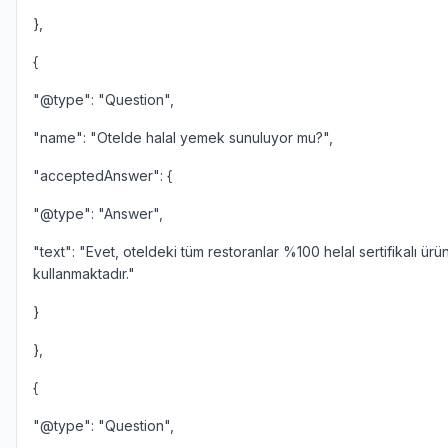
},
{
"@type": "Question",
"name": "Otelde halal yemek sunuluyor mu?",
"acceptedAnswer": {
"@type": "Answer",
"text": "Evet, oteldeki tüm restoranlar %100 helal sertifikalı ürü
kullanmaktadır."
}
},
{
"@type": "Question",