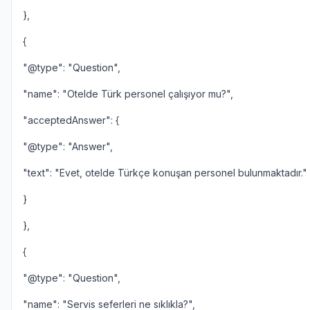
},
{
"@type": "Question",
"name": "Otelde Türk personel çalışıyor mu?",
"acceptedAnswer": {
"@type": "Answer",
"text": "Evet, otelde Türkçe konuşan personel bulunmaktadır."
}
},
{
"@type": "Question",
"name": "Servis seferleri ne sıklıkla?",