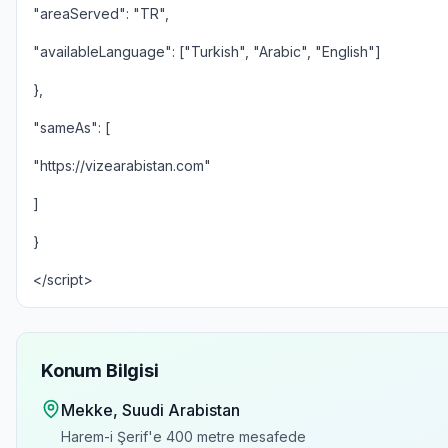
"areaServed": "TR",
"availableLanguage": ["Turkish", "Arabic", "English"]
},
"sameAs": [
"https://vizearabistan.com"
]
}
</script>
Konum Bilgisi
Mekke
, Suudi Arabistan
Harem-i Şerif'e
400 metre
mesafede