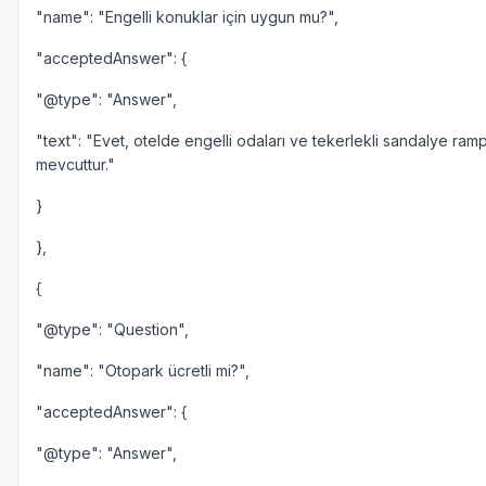
"name": "Engelli konuklar için uygun mu?",
"acceptedAnswer": {
"@type": "Answer",
"text": "Evet, otelde engelli odaları ve tekerlekli sandalye ramp
mevcuttur."
}
},
{
"@type": "Question",
"name": "Otopark ücretli mi?",
"acceptedAnswer": {
"@type": "Answer",