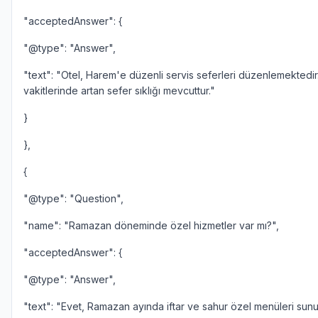
"acceptedAnswer": {
"@type": "Answer",
"text": "Otel, Harem'e düzenli servis seferleri düzenlemektedi
vakitlerinde artan sefer sıklığı mevcuttur."
}
},
{
"@type": "Question",
"name": "Ramazan döneminde özel hizmetler var mı?",
"acceptedAnswer": {
"@type": "Answer",
"text": "Evet, Ramazan ayında iftar ve sahur özel menüleri sunu