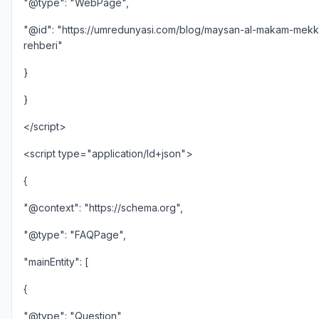
"@type": "WebPage",
"@id": "https://umredunyasi.com/blog/maysan-al-makam-mekk
rehberi"
}
}
</script>
<script type="application/ld+json">
{
"@context": "https://schema.org",
"@type": "FAQPage",
"mainEntity": [
{
"@type": "Question",