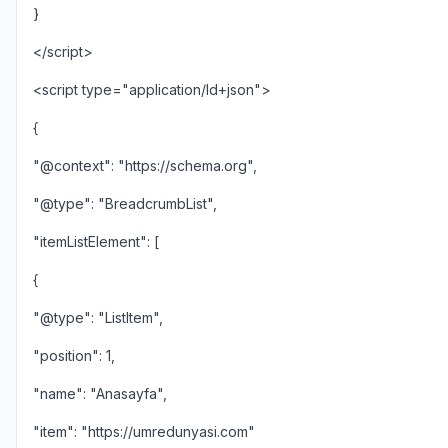
}
</script>
<script type="application/ld+json">
{
"@context": "https://schema.org",
"@type": "BreadcrumbList",
"itemListElement": [
{
"@type": "ListItem",
"position": 1,
"name": "Anasayfa",
"item": "https://umredunyasi.com"