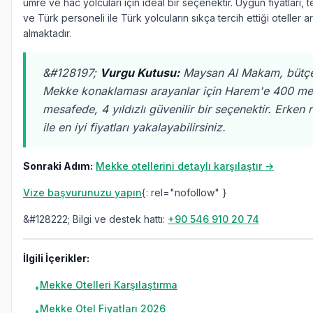
umre ve hac yolcuları için ideal bir seçenektir. Uygun fiyatları, 
ve Türk personeli ile Türk yolcuların sıkça tercih ettiği oteller 
almaktadır.
&#128197;
Vurgu Kutusu:
Maysan Al Makam, bütçe
Mekke konaklaması arayanlar için Harem'e 400 me
mesafede, 4 yıldızlı güvenilir bir seçenektir. Erken
ile en iyi fiyatları yakalayabilirsiniz.
Sonraki Adım:
Mekke otellerini detaylı karşılaştır →
Vize başvurunuzu yapın
{: rel="nofollow" }
&#128222; Bilgi ve destek hattı:
+90 546 910 20 74
İlgili İçerikler:
Mekke Otelleri Karşılaştırma
•
Mekke Otel Fiyatları 2026
•