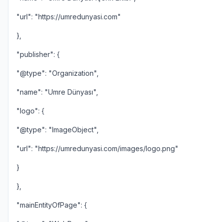
"url": "https://umredunyasi.com"
},
"publisher": {
"@type": "Organization",
"name": "Umre Dünyası",
"logo": {
"@type": "ImageObject",
"url": "https://umredunyasi.com/images/logo.png"
}
},
"mainEntityOfPage": {