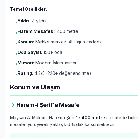
Temel Özellikler:
Yıldız:
4 yıldız
•
Harem Mesafesi:
400 metre
•
Konum:
Mekke merkez, Al Hajun caddesi
•
Oda Sayısı:
150+ oda
•
Mimari:
Modern İslami mimari
•
Rating:
4.3/5 (220+ değerlendirme)
•
Konum ve Ulaşım
Harem-i Şerif'e Mesafe
Maysan Al Makam, Harem-i Şerif'e
400 metre
mesafede bulun
mesafe, yürüyerek yaklaşık 6-8 dakika sürmektedir.