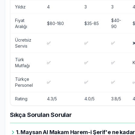
Yıldız
4
3
3
Fiyat
$40-
$80-180
$35-85
$
Aralığı
90
Ücretsiz
✅
✅
✅
Servis
Türk
✅
✅
✅
K
Mutfağı
Türkçe
✅
✅
✅
Personel
Rating
4.3/5
4.0/5
3.8/5
4
Sıkça Sorulan Sorular
1. Maysan Al Makam Harem-i Şerif'e ne kadar