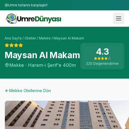
Umre turlarını karşılaştır!
Ana Sayfa
/
Oteller
/
Mekke
/
Maysan Al Makam
4.3
Maysan Al Makam
220
Değerlendirme
Mekke
·
Harem-i Şerif'e
400m
Mekke
Otellerine Dön