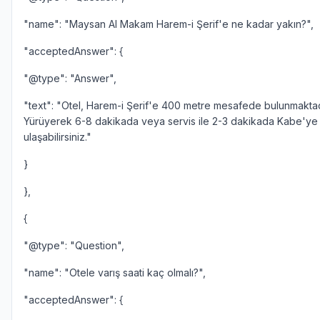
"name": "Maysan Al Makam Harem-i Şerif'e ne kadar yakın?",
"acceptedAnswer": {
"@type": "Answer",
"text": "Otel, Harem-i Şerif'e 400 metre mesafede bulunmaktad
Yürüyerek 6-8 dakikada veya servis ile 2-3 dakikada Kabe'ye
ulaşabilirsiniz."
}
},
{
"@type": "Question",
"name": "Otele varış saati kaç olmalı?",
"acceptedAnswer": {