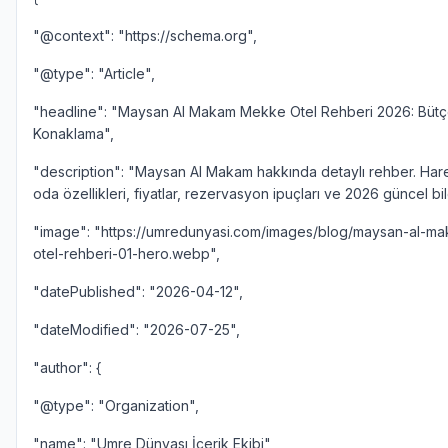
"@context": "https://schema.org",
"@type": "Article",
"headline": "Maysan Al Makam Mekke Otel Rehberi 2026: Bütç
Konaklama",
"description": "Maysan Al Makam hakkında detaylı rehber. Har
oda özellikleri, fiyatlar, rezervasyon ipuçları ve 2026 güncel bilg
"image": "https://umredunyasi.com/images/blog/maysan-al-
otel-rehberi-01-hero.webp",
"datePublished": "2026-04-12",
"dateModified": "2026-07-25",
"author": {
"@type": "Organization",
"name": "Umre Dünyası İçerik Ekibi",