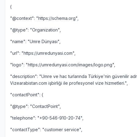
{
"@context": "https://schema.org",
"@type": "Organization",
"name": "Umre Dünyası",
"url": "https://umredunyasi.com",
"logo": "https://umredunyasi.com/images/logo.png",
"description": "Umre ve hac turlarında Türkiye'nin güvenilir adr
Vizearabistan.com işbirliği ile profesyonel vize hizmetleri.",
"contactPoint": {
"@type": "ContactPoint",
"telephone": "+90-546-910-20-74",
"contactType": "customer service",