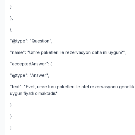
}
},
{
"@type": "Question",
"name": "Umre paketleri ile rezervasyon daha mı uygun?",
"acceptedAnswer": {
"@type": "Answer",
"text": "Evet, umre turu paketleri ile otel rezervasyonu genelli
uygun fiyatlı olmaktadır."
}
}
]