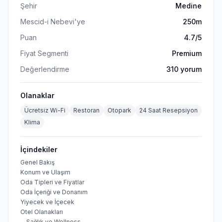
Şehir
Medine
Mescid-i Nebevi'ye
250m
Puan
4.7
/5
Fiyat Segmenti
Premium
Değerlendirme
310
yorum
Olanaklar
Ücretsiz Wi-Fi
Restoran
Otopark
24 Saat Resepsiyon
Klima
İçindekiler
Genel Bakış
Konum ve Ulaşım
Oda Tipleri ve Fiyatlar
Oda İçeriği ve Donanım
Yiyecek ve İçecek
Otel Olanakları
Sağlık ve Wellness