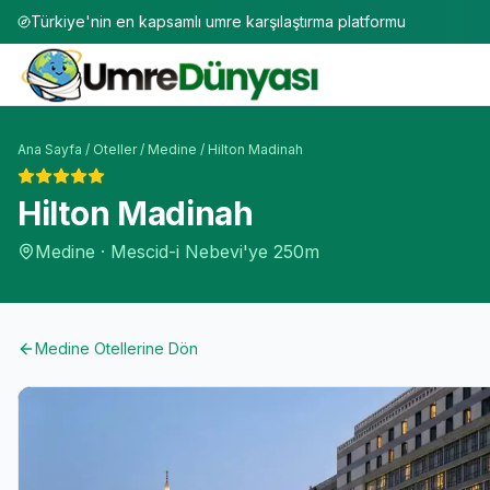
Türkiye'nin en kapsamlı umre karşılaştırma platformu
Ana Sayfa
/
Oteller
/
Medine
/
Hilton Madinah
Hilton Madinah
Medine
·
Mescid-i Nebevi'ye
250m
Medine
Otellerine Dön