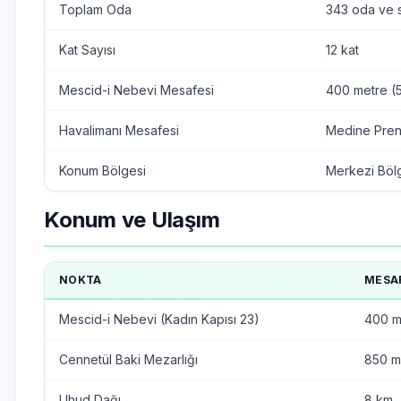
Toplam Oda
343 oda ve s
Kat Sayısı
12 kat
Mescid-i Nebevi Mesafesi
400 metre (
Havalimanı Mesafesi
Medine Pren
Konum Bölgesi
Merkezi Bölg
Konum ve Ulaşım
NOKTA
MESA
Mescid-i Nebevi (Kadın Kapısı 23)
400 
Cennetül Baki Mezarlığı
850 m
Uhud Dağı
8 km