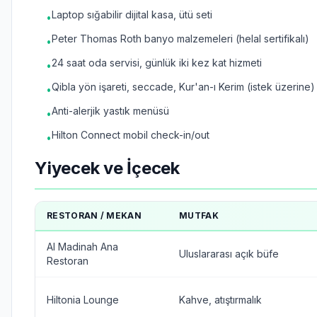
Laptop sığabilir dijital kasa, ütü seti
•
Peter Thomas Roth banyo malzemeleri (helal sertifikalı)
•
24 saat oda servisi, günlük iki kez kat hizmeti
•
Qibla yön işareti, seccade, Kur'an-ı Kerim (istek üzerine)
•
Anti-alerjik yastık menüsü
•
Hilton Connect mobil check-in/out
•
Yiyecek ve İçecek
RESTORAN / MEKAN
MUTFAK
Al Madinah Ana
Uluslararası açık büfe
Restoran
Hiltonia Lounge
Kahve, atıştırmalık