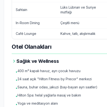
Lüks Lübnan ve Suriye
Sahtain
mutfağı
In-Room Dining
Çeşitli menü
Café Lounge
Kahve, tatlı, atıştırmalık
Otel Olanakları
Sağlık ve Wellness
400 m² kapalı havuz, ayrı çocuk havuzu
•
24 saat açık "Hilton Fitness by Precor" merkezi
•
Sauna, buhar odası, jakuzi (bay-bayan ayrı saatler)
•
Hilton Spa: helal yağlarla masaj ve bakım
•
Yoga ve meditasyon alanı
•