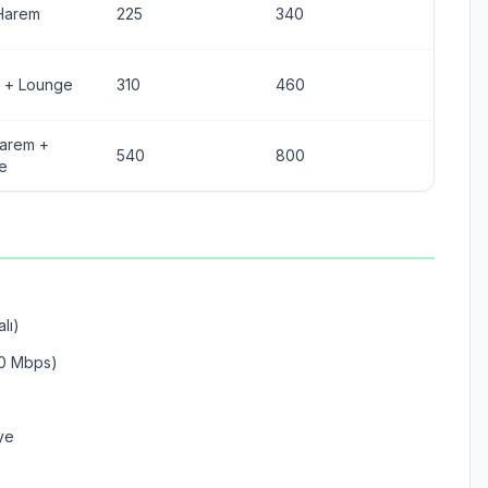
 Harem
225
340
 + Lounge
310
460
arem +
540
800
e
lı)
80 Mbps)
ye