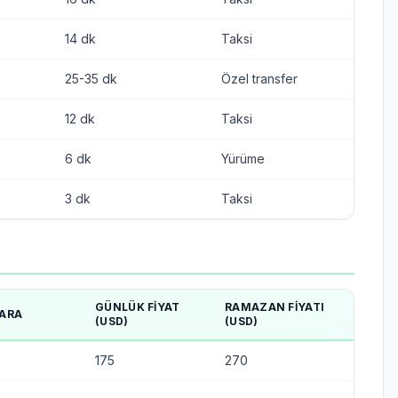
14 dk
Taksi
25-35 dk
Özel transfer
12 dk
Taksi
6 dk
Yürüme
3 dk
Taksi
GÜNLÜK FIYAT
RAMAZAN FIYATI
ARA
(USD)
(USD)
175
270