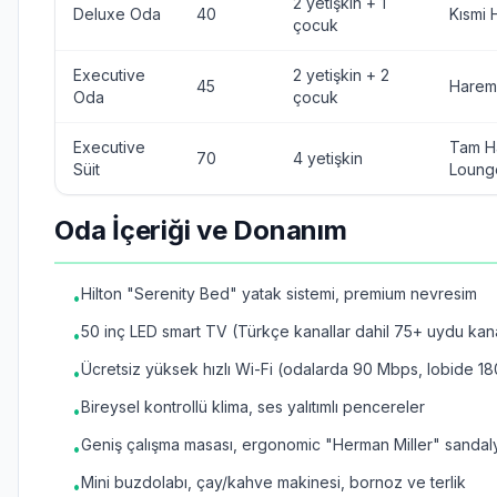
2 yetişkin + 1
Deluxe Oda
40
Kısmi
çocuk
Executive
2 yetişkin + 2
45
Harem
Oda
çocuk
Executive
Tam H
70
4 yetişkin
Süit
Loung
Oda İçeriği ve Donanım
Hilton "Serenity Bed" yatak sistemi, premium nevresim
•
50 inç LED smart TV (Türkçe kanallar dahil 75+ uydu kana
•
Ücretsiz yüksek hızlı Wi-Fi (odalarda 90 Mbps, lobide 1
•
Bireysel kontrollü klima, ses yalıtımlı pencereler
•
Geniş çalışma masası, ergonomic "Herman Miller" sandal
•
Mini buzdolabı, çay/kahve makinesi, bornoz ve terlik
•