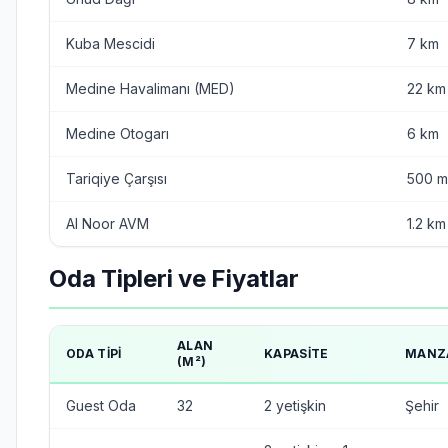
Kuba Mescidi
7 km
Medine Havalimanı (MED)
22 km
Medine Otogarı
6 km
Tariqiye Çarşısı
500 m
Al Noor AVM
1.2 km
Oda Tipleri ve Fiyatlar
ALAN
ODA TIPI
KAPASITE
MANZ
(M²)
Guest Oda
32
2 yetişkin
Şehir