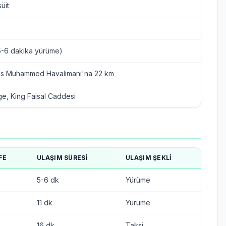
üit
5-6 dakika yürüme)
s Muhammed Havalimanı'na 22 km
e, King Faisal Caddesi
FE
ULAŞIM SÜRESI
ULAŞIM ŞEKLI
m
5-6 dk
Yürüme
11 dk
Yürüme
16 dk
Taksi