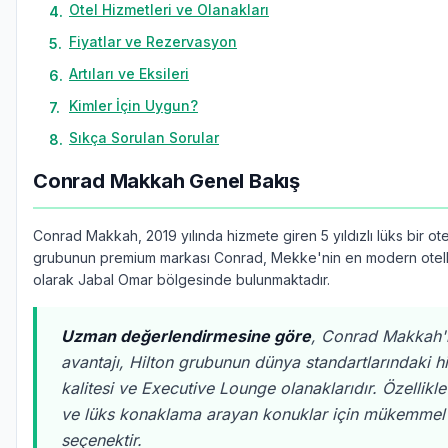
Otel Hizmetleri ve Olanakları
4
.
Fiyatlar ve Rezervasyon
5
.
Artıları ve Eksileri
6
.
Kimler İçin Uygun?
7
.
Sıkça Sorulan Sorular
8
.
Conrad Makkah Genel Bakış
Conrad Makkah, 2019 yılında hizmete giren 5 yıldızlı lüks bir otel
grubunun premium markası Conrad, Mekke'nin en modern otelle
olarak Jabal Omar bölgesinde bulunmaktadır.
Uzman değerlendirmesine göre
, Conrad Makkah'
avantajı, Hilton grubunun dünya standartlarındaki h
kalitesi ve Executive Lounge olanaklarıdır. Özellikle
ve lüks konaklama arayan konuklar için mükemmel 
seçenektir.