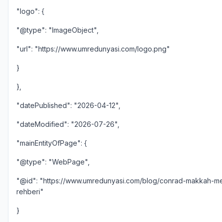
"logo": {
"@type": "ImageObject",
"url": "https://www.umredunyasi.com/logo.png"
}
},
"datePublished": "2026-04-12",
"dateModified": "2026-07-26",
"mainEntityOfPage": {
"@type": "WebPage",
"@id": "https://www.umredunyasi.com/blog/conrad-makkah-m
rehberi"
}