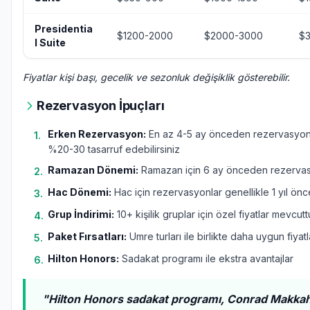
Presidentia
$1200-2000
$2000-3000
$
l Suite
Fiyatlar kişi başı, gecelik ve sezonluk değişiklik gösterebilir.
Rezervasyon İpuçları
Erken Rezervasyon:
En az 4-5 ay önceden rezervasyo
1
.
%20-30 tasarruf edebilirsiniz
Ramazan Dönemi:
Ramazan için 6 ay önceden rezervasy
2
.
Hac Dönemi:
Hac için rezervasyonlar genellikle 1 yıl önc
3
.
Grup İndirimi:
10+ kişilik gruplar için özel fiyatlar mevcutt
4
.
Paket Fırsatları:
Umre turları ile birlikte daha uygun fiyatl
5
.
Hilton Honors:
Sadakat programı ile ekstra avantajlar
6
.
"Hilton Honors sadakat programı, Conrad Makkah