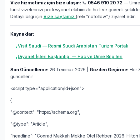
Vize hizmetimiz için bize ulaşın:
📞
0546 910 20 72
— Umre,
turist vizelerinizi profesyonel ekibimizle hızlı ve güvenli şekilde
Detaylı bilgi için
Vize sayfamızı
{rel="nofollow"} ziyaret edin.
Kaynaklar:
Visit Saudi — Resmi Suudi Arabistan Turizm Portalı
•
Diyanet İşleri Başkanlığı — Hac ve Umre Bilgileri
•
Son Güncelleme:
26 Temmuz 2026 |
Gözden Geçirme:
Her 3
güncellenir
<script type="application/ld+json">
{
"@context": "https://schema.org",
"@type": "Article",
"headline": "Conrad Makkah Mekke Otel Rehberi 2026: Hilton 