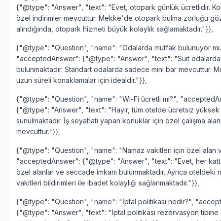
{"@type": "Answer", "text": "Evet, otopark günlük ücretlidir. Ko
özel indirimler mevcuttur. Mekke'de otopark bulma zorluğu g
alındığında, otopark hizmeti büyük kolaylık sağlamaktadır."}},
{"@type": "Question", "name": "Odalarda mutfak bulunuyor mu
"acceptedAnswer": {"@type": "Answer", "text": "Süit odalarda
bulunmaktadır. Standart odalarda sadece mini bar mevcuttur. Mutf
uzun süreli konaklamalar için idealdir."}},
{"@type": "Question", "name": "Wi-Fi ücretli mi?", "acceptedA
{"@type": "Answer", "text": "Hayır, tüm otelde ücretsiz yüksek h
sunulmaktadır. İş seyahati yapan konuklar için özel çalışma alan
mevcuttur."}},
{"@type": "Question", "name": "Namaz vakitleri için özel alan v
"acceptedAnswer": {"@type": "Answer", "text": "Evet, her katt
özel alanlar ve seccade imkanı bulunmaktadır. Ayrıca oteldeki
vakitleri bildirimleri ile ibadet kolaylığı sağlanmaktadır."}},
{"@type": "Question", "name": "İptal politikası nedir?", "acce
{"@type": "Answer", "text": "İptal politikası rezervasyon tipine