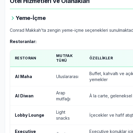
Otel Hizmetleri ve Olanakları
Yeme-İçme
Conrad Makkah'ta zengin yeme-içme seçenekleri sunulmaktadı
Restoranlar:
MUTFAK
RESTORAN
ÖZELLIKLER
TÜRÜ
Buffet, kahvaltı ve açı
Al Maha
Uluslararası
yemekler
Arap
Al Diwan
À la carte, geleneksel
mutfağı
Light
Lobby Lounge
İçecekler ve hafif atışt
snacks
Executive
Executive konuklar içi