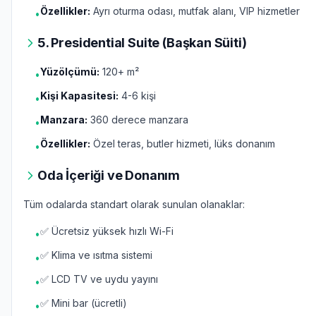
Özellikler:
Ayrı oturma odası, mutfak alanı, VIP hizmetler
•
5. Presidential Suite (Başkan Süiti)
Yüzölçümü:
120+ m²
•
Kişi Kapasitesi:
4-6 kişi
•
Manzara:
360 derece manzara
•
Özellikler:
Özel teras, butler hizmeti, lüks donanım
•
Oda İçeriği ve Donanım
Tüm odalarda standart olarak sunulan olanaklar:
✅ Ücretsiz yüksek hızlı Wi-Fi
•
✅ Klima ve ısıtma sistemi
•
✅ LCD TV ve uydu yayını
•
✅ Mini bar (ücretli)
•