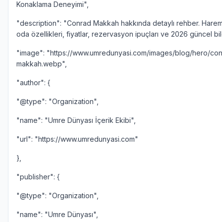
Konaklama Deneyimi",
"description": "Conrad Makkah hakkında detaylı rehber. Harem
oda özellikleri, fiyatlar, rezervasyon ipuçları ve 2026 güncel bilg
"image": "https://www.umredunyasi.com/images/blog/hero/co
makkah.webp",
"author": {
"@type": "Organization",
"name": "Umre Dünyası İçerik Ekibi",
"url": "https://www.umredunyasi.com"
},
"publisher": {
"@type": "Organization",
"name": "Umre Dünyası",