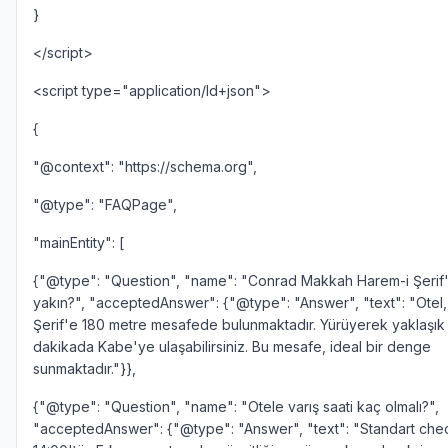
}
</script>
<script type="application/ld+json">
{
"@context": "https://schema.org",
"@type": "FAQPage",
"mainEntity": [
{"@type": "Question", "name": "Conrad Makkah Harem-i Şerif
yakın?", "acceptedAnswer": {"@type": "Answer", "text": "Otel
Şerif'e 180 metre mesafede bulunmaktadır. Yürüyerek yaklaşık
dakikada Kabe'ye ulaşabilirsiniz. Bu mesafe, ideal bir denge
sunmaktadır."}},
{"@type": "Question", "name": "Otele varış saati kaç olmalı?",
"acceptedAnswer": {"@type": "Answer", "text": "Standart chec