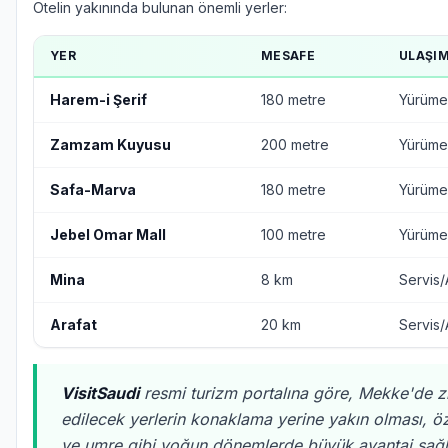
Otelin yakınında bulunan önemli yerler:
YER
MESAFE
ULAŞI
Harem-i Şerif
180 metre
Yürüme
Zamzam Kuyusu
200 metre
Yürüme
Safa-Marva
180 metre
Yürüme
Jebel Omar Mall
100 metre
Yürüme
Mina
8 km
Servis/
Arafat
20 km
Servis/
VisitSaudi
resmi turizm portalına göre, Mekke'de z
edilecek yerlerin konaklama yerine yakın olması, öz
ve umre gibi yoğun dönemlerde büyük avantaj sağl