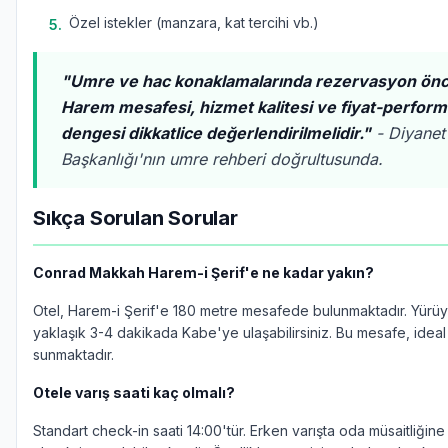
Özel istekler (manzara, kat tercihi vb.)
5
.
"Umre ve hac konaklamalarında rezervasyon önce
Harem mesafesi, hizmet kalitesi ve fiyat-perfor
dengesi dikkatlice değerlendirilmelidir."
- Diyanet 
Başkanlığı'nın umre rehberi doğrultusunda.
Sıkça Sorulan Sorular
Conrad Makkah Harem-i Şerif'e ne kadar yakın?
Otel, Harem-i Şerif'e 180 metre mesafede bulunmaktadır. Yürü
yaklaşık 3-4 dakikada Kabe'ye ulaşabilirsiniz. Bu mesafe, idea
sunmaktadır.
Otele varış saati kaç olmalı?
Standart check-in saati 14:00'tür. Erken varışta oda müsaitliğin