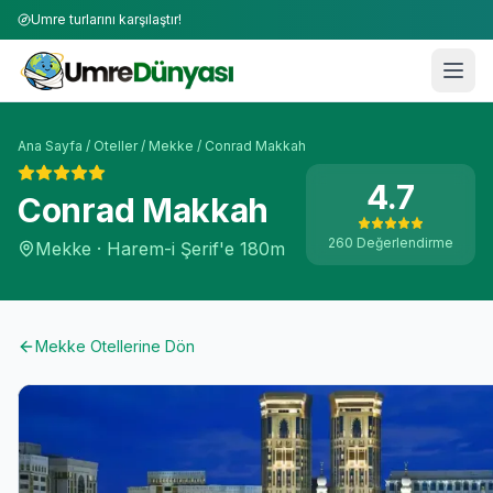
Umre turlarını karşılaştır!
Ana Sayfa
/
Oteller
/
Mekke
/
Conrad Makkah
4.7
Conrad Makkah
260
Değerlendirme
Mekke
·
Harem-i Şerif'e
180m
Mekke
Otellerine Dön