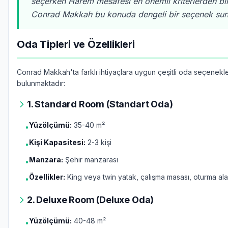
seçerken Harem mesafesi en önemli kriterlerden bir
Conrad Makkah bu konuda dengeli bir seçenek sun
Oda Tipleri ve Özellikleri
Conrad Makkah'ta farklı ihtiyaçlara uygun çeşitli oda seçenekle
bulunmaktadır:
1. Standard Room (Standart Oda)
Yüzölçümü:
35-40 m²
•
Kişi Kapasitesi:
2-3 kişi
•
Manzara:
Şehir manzarası
•
Özellikler:
King veya twin yatak, çalışma masası, oturma ala
•
2. Deluxe Room (Deluxe Oda)
Yüzölçümü:
40-48 m²
•