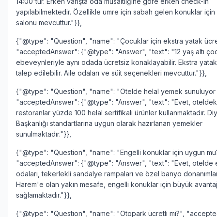
14:00'tür. Erken varışta oda müsaitliğine göre erken check-in
yapılabilmektedir. Özellikle umre için sabah gelen konuklar içi
salonu mevcuttur."}},
{"@type": "Question", "name": "Çocuklar için ekstra yatak ücret
"acceptedAnswer": {"@type": "Answer", "text": "12 yaş altı ço
ebeveynleriyle aynı odada ücretsiz konaklayabilir. Ekstra yatak 
talep edilebilir. Aile odaları ve süit seçenekleri mevcuttur."}},
{"@type": "Question", "name": "Otelde helal yemek sunuluyor
"acceptedAnswer": {"@type": "Answer", "text": "Evet, oteldek
restoranlar yüzde 100 helal sertifikalı ürünler kullanmaktadır. Diy
Başkanlığı standartlarına uygun olarak hazırlanan yemekler
sunulmaktadır."}},
{"@type": "Question", "name": "Engelli konuklar için uygun mu
"acceptedAnswer": {"@type": "Answer", "text": "Evet, otelde e
odaları, tekerlekli sandalye rampaları ve özel banyo donanımlar
Harem'e olan yakın mesafe, engelli konuklar için büyük avanta
sağlamaktadır."}},
{"@type": "Question", "name": "Otopark ücretli mi?", "accept