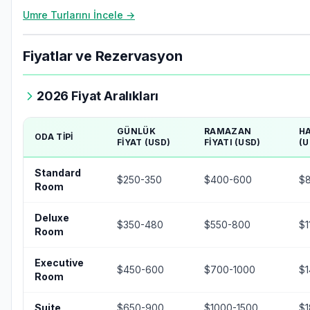
Umre Turlarını İncele →
Fiyatlar ve Rezervasyon
2026 Fiyat Aralıkları
GÜNLÜK
RAMAZAN
H
ODA TIPI
FIYAT (USD)
FIYATI (USD)
(U
Standard
$250-350
$400-600
$
Room
Deluxe
$350-480
$550-800
$1
Room
Executive
$450-600
$700-1000
$
Room
Suite
$650-900
$1000-1500
$