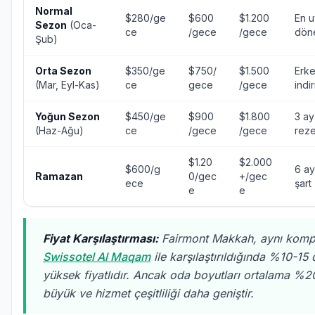
Normal
$280/ge
$600
$1.200
En 
Sezon
(Oca-
ce
/gece
/gece
dön
Şub)
Orta Sezon
$350/ge
$750/
$1.500
Erke
(Mar, Eyl-Kas)
ce
gece
/gece
indi
Yoğun Sezon
$450/ge
$900
$1.800
3 a
(Haz-Ağu)
ce
/gece
/gece
rez
$1.20
$2.000
$600/g
6 a
Ramazan
0/gec
+/gec
ece
şart
e
e
Fiyat Karşılaştırması:
Fairmont Makkah, aynı komp
Swissotel Al Maqam
ile karşılaştırıldığında %10-15
yüksek fiyatlıdır. Ancak oda boyutları ortalama %
büyük ve hizmet çeşitliliği daha geniştir.