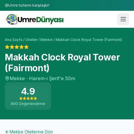
Umre turlarını karşılaştır!
Ana Sayfa
/
Oteller
/
Mekke
/
Makkah Clock Royal Tower (Fairmont)
Makkah Clock Royal Tower
(Fairmont)
Mekke
·
Harem-i Şerif'e
50m
4.9
890
Değerlendirme
Mekke
Otellerine Dön