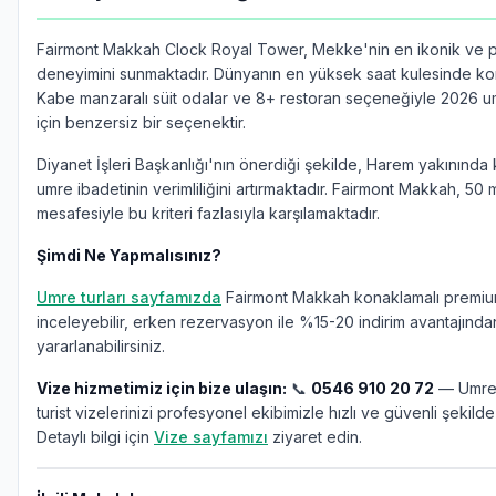
Fairmont Makkah Clock Royal Tower, Mekke'nin en ikonik ve pre
deneyimini sunmaktadır. Dünyanın en yüksek saat kulesinde k
Kabe manzaralı süit odalar ve 8+ restoran seçeneğiyle 2026 
için benzersiz bir seçenektir.
Diyanet İşleri Başkanlığı'nın önerdiği şekilde, Harem yakınınd
umre ibadetinin verimliliğini artırmaktadır. Fairmont Makkah, 50 
mesafesiyle bu kriteri fazlasıyla karşılamaktadır.
Şimdi Ne Yapmalısınız?
Umre turları sayfamızda
Fairmont Makkah konaklamalı premiu
inceleyebilir, erken rezervasyon ile %15-20 indirim avantajında
yararlanabilirsiniz.
Vize hizmetimiz için bize ulaşın:
📞
0546 910 20 72
— Umre,
turist vizelerinizi profesyonel ekibimizle hızlı ve güvenli şekilde
Detaylı bilgi için
Vize sayfamızı
ziyaret edin.