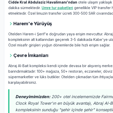
Cidde Kral Abdulaziz Havalimanı'ndan
otele ulaşım yaklaşık 
dakika sürmektedir.
Umre tur paketleri
genellikle VIP transfer h
etmektedir. Özel limuzin transfer ücreti 300-500 SAR civarındad
Harem'e Yürüyüş
Otelden Harem-i Şerif'e doğrudan yaya erişim mevcuttur. Abraj 
kompleksinin alt katlarından geçerek 3-5 dakikada Kabe'ye ulaşa
Özel misafir girişleri yoğun dönemlerde bile hızlı erişim sağlar.
Çevre İmkanları
Abraj Al-Bait kompleksi kendi içinde devasa bir alışveriş merke
barındırmaktadır: 100+ mağaza, 50+ restoran, eczaneler, döviz 
süpermarketler ve lüks butikler. Otelden çıkmadan tüm ihtiyaçlar
karşılayabilirsiniz.
Deneyimimizden:
200+ otel incelememizde Fairm
Clock Royal Tower'ın en büyük avantajı, Abraj Al-B
kompleksinin sunduğu "şehir içinde şehir" konseptid