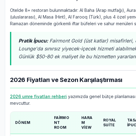
Otelde 8+ restoran bulunmaktadır: Al Baha (Arap mutfağı), Aura
(uluslararası), Al Masa (Hint), Al Farooq (Türk), plus 4 özel yem
Ramazan döneminde görkemli iftar büfeleri ve sahur menüleri s
Pratik İpucu:
Fairmont Gold (üst katlar) misafirleri,
Lounge'da sınırsız yiyecek-içecek hizmeti alabilmek
Günlük $50-80 ek maliyet ile bu hizmetten yararlanab
2026 Fiyatları ve Sezon Karşılaştırması
2026 umre fiyatları rehberi
yazımızda genel bütçe planlaması b
mevcuttur.
FAIRMO
HARA
ROYAL
TAS
DÖNEM
NT
M
SUITE
İPU
ROOM
VIEW