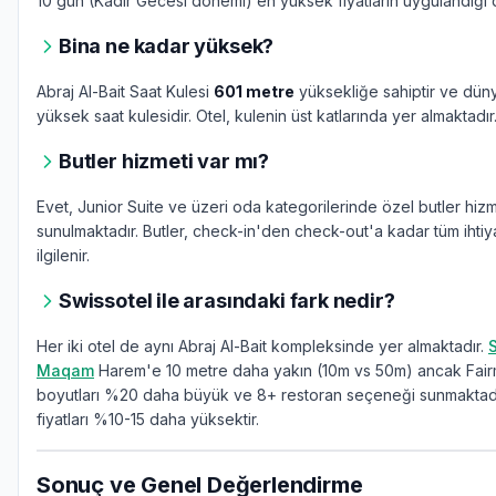
10 gün (Kadir Gecesi dönemi) en yüksek fiyatların uygulandığı
Bina ne kadar yüksek?
Abraj Al-Bait Saat Kulesi
601 metre
yüksekliğe sahiptir ve dün
yüksek saat kulesidir. Otel, kulenin üst katlarında yer almaktadır
Butler hizmeti var mı?
Evet, Junior Suite ve üzeri oda kategorilerinde özel butler hizm
sunulmaktadır. Butler, check-in'den check-out'a kadar tüm ihtiya
ilgilenir.
Swissotel ile arasındaki fark nedir?
Her iki otel de aynı Abraj Al-Bait kompleksinde yer almaktadır.
Maqam
Harem'e 10 metre daha yakın (10m vs 50m) ancak Fai
boyutları %20 daha büyük ve 8+ restoran seçeneği sunmaktadı
fiyatları %10-15 daha yüksektir.
Sonuç ve Genel Değerlendirme