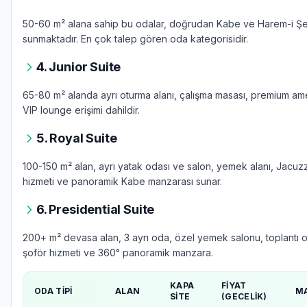
50-60 m² alana sahip bu odalar, doğrudan Kabe ve Harem-i Şe
sunmaktadır. En çok talep gören oda kategorisidir.
4. Junior Suite
65-80 m² alanda ayrı oturma alanı, çalışma masası, premium ame
VIP lounge erişimi dahildir.
5. Royal Suite
100-150 m² alan, ayrı yatak odası ve salon, yemek alanı, Jacuzz
hizmeti ve panoramik Kabe manzarası sunar.
6. Presidential Suite
200+ m² devasa alan, 3 ayrı oda, özel yemek salonu, toplantı o
şoför hizmeti ve 360° panoramik manzara.
KAPA
FIYAT
ODA TIPI
ALAN
M
SITE
(GECELIK)