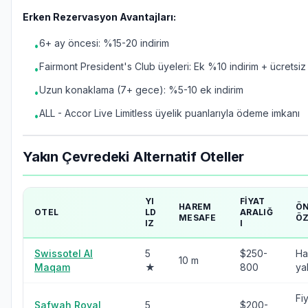
Erken Rezervasyon Avantajları:
6+ ay öncesi: %15-20 indirim
•
Fairmont President's Club üyeleri: Ek %10 indirim + ücretsi
•
Uzun konaklama (7+ gece): %5-10 ek indirim
•
ALL - Accor Live Limitless üyelik puanlarıyla ödeme imkanı
•
Yakın Çevredeki Alternatif Oteller
YI
FIYAT
HAREM
ÖN
OTEL
LD
ARALIĞ
MESAFE
ÖZ
IZ
I
Swissotel Al
5
$250-
Ha
10 m
Maqam
★
800
ya
Fi
Safwah Royal
5
$200-