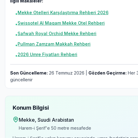
İlgili Makaleler:
Mekke Otelleri Karşılaştırma Rehberi 2026
•
Swissotel Al Maqam Mekke Otel Rehberi
•
Safwah Royal Orchid Mekke Rehberi
•
Pullman Zamzam Makkah Rehberi
•
2026 Umre Fiyatları Rehberi
•
Son Güncelleme:
26 Temmuz 2026 |
Gözden Geçirme:
Her 3
güncellenir
Konum Bilgisi
Mekke
, Suudi Arabistan
Harem-i Şerif'e
50 metre
mesafede