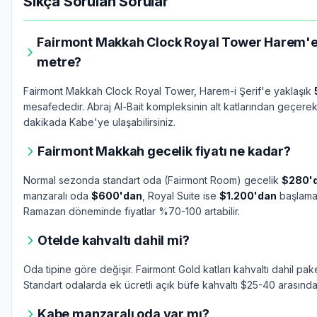
Sıkça Sorulan Sorular
Fairmont Makkah Clock Royal Tower Harem'e
metre?
Fairmont Makkah Clock Royal Tower, Harem-i Şerif'e yaklaşık
mesafededir. Abraj Al-Bait kompleksinin alt katlarından geçere
dakikada Kabe'ye ulaşabilirsiniz.
Fairmont Makkah gecelik fiyatı ne kadar?
Normal sezonda standart oda (Fairmont Room) gecelik
$280'
manzaralı oda
$600'dan
, Royal Suite ise
$1.200'dan
başlamak
Ramazan döneminde fiyatlar %70-100 artabilir.
Otelde kahvaltı dahil mi?
Oda tipine göre değişir. Fairmont Gold katları kahvaltı dahil pak
Standart odalarda ek ücretli açık büfe kahvaltı $25-40 arasında
Kabe manzaralı oda var mı?