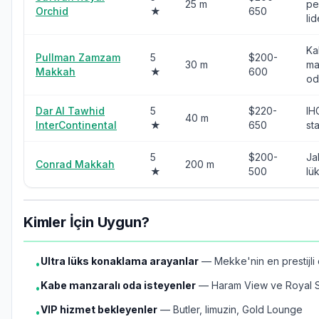
25 m
pe
Orchid
★
650
lid
Ka
Pullman Zamzam
5
$200-
30 m
ma
Makkah
★
600
od
Dar Al Tawhid
5
$220-
IH
40 m
InterContinental
★
650
st
5
$200-
Ja
Conrad Makkah
200 m
★
500
lü
Kimler İçin Uygun?
Ultra lüks konaklama arayanlar
— Mekke'nin en prestijli 
•
Kabe manzaralı oda isteyenler
— Haram View ve Royal Su
•
VIP hizmet bekleyenler
— Butler, limuzin, Gold Lounge
•