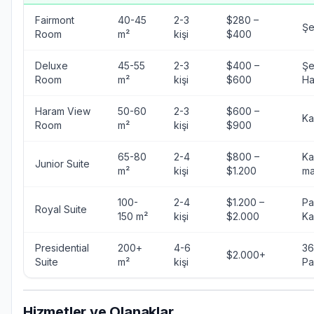
Fairmont
40-45
2-3
$280 –
Şe
Room
m²
kişi
$400
Deluxe
45-55
2-3
$400 –
Şe
Room
m²
kişi
$600
H
Haram View
50-60
2-3
$600 –
K
Room
m²
kişi
$900
65-80
2-4
$800 –
Ka
Junior Suite
m²
kişi
$1.200
m
100-
2-4
$1.200 –
Pa
Royal Suite
150 m²
kişi
$2.000
K
Presidential
200+
4-6
36
$2.000+
Suite
m²
kişi
Pa
Hizmetler ve Olanaklar