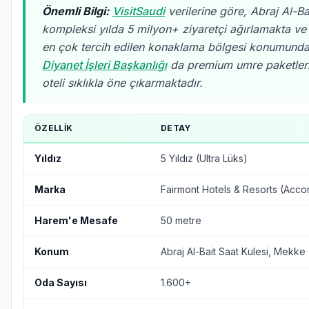
Önemli Bilgi:
VisitSaudi
verilerine göre, Abraj Al-Ba
kompleksi yılda 5 milyon+ ziyaretçi ağırlamakta v
en çok tercih edilen konaklama bölgesi konumunda
Diyanet İşleri Başkanlığı
da premium umre paketler
oteli sıklıkla öne çıkarmaktadır.
ÖZELLIK
DETAY
Yıldız
5 Yıldız (Ultra Lüks)
Marka
Fairmont Hotels & Resorts (Acco
Harem'e Mesafe
50 metre
Konum
Abraj Al-Bait Saat Kulesi, Mekke
Oda Sayısı
1.600+