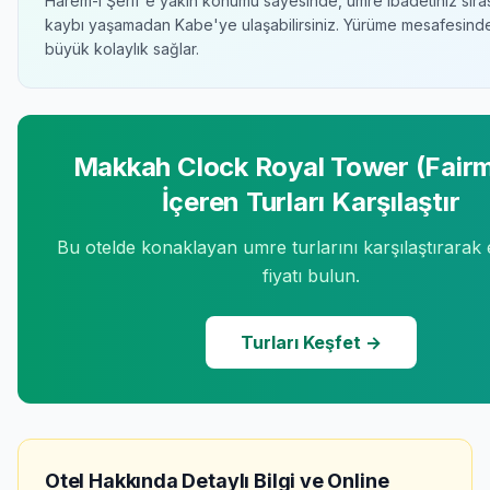
Harem-i Şerif'e yakın konumu sayesinde, umre ibadetiniz sır
kaybı yaşamadan Kabe'ye ulaşabilirsiniz. Yürüme mesafesind
büyük kolaylık sağlar.
Makkah Clock Royal Tower (Fair
İçeren Turları Karşılaştır
Bu otelde konaklayan umre turlarını karşılaştırarak
fiyatı bulun.
Turları Keşfet →
Otel Hakkında Detaylı Bilgi ve Online