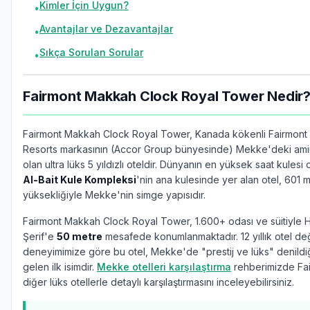
Kimler İçin Uygun?
•
Avantajlar ve Dezavantajlar
•
Sıkça Sorulan Sorular
•
Fairmont Makkah Clock Royal Tower Nedir
Fairmont Makkah Clock Royal Tower, Kanada kökenli Fairmont 
Resorts markasının (Accor Group bünyesinde) Mekke'deki amir
olan ultra lüks 5 yıldızlı oteldir. Dünyanın en yüksek saat kulesi
Al-Bait Kule Kompleksi
'nin ana kulesinde yer alan otel, 601 
yüksekliğiyle Mekke'nin simge yapısıdır.
Fairmont Makkah Clock Royal Tower, 1.600+ odası ve süitiyle 
Şerif'e
50 metre
mesafede konumlanmaktadır. 12 yıllık otel d
deneyimimize göre bu otel, Mekke'de "prestij ve lüks" denildi
gelen ilk isimdir.
Mekke otelleri karşılaştırma
rehberimizde Fa
diğer lüks otellerle detaylı karşılaştırmasını inceleyebilirsiniz.