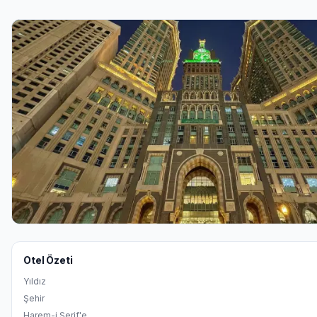
Otel Özeti
Yıldız
Şehir
Harem-i Şerif'e