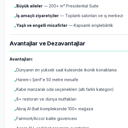
Büyük aileler
— 200+ m² Presidential Suite
•
İş amaçlı ziyaretçiler
— Toplantı salonları ve iş merkezi
•
Yaşlı ve engelli misafirler
— Kapsamlı erişilebilirlik
•
Avantajlar ve Dezavantajlar
Avantajları:
Dünyanın en yüksek saat kulesinde ikonik konaklama
•
Harem-i Şerif'e 50 metre mesafe
•
Kabe manzaralı oda seçenekleri (altı farklı kategori)
•
8+ restoran ve dünya mutfakları
•
Abraj Al-Bait kompleksinde 100+ mağaza
•
Fairmont/Accor kalite güvencesi
•