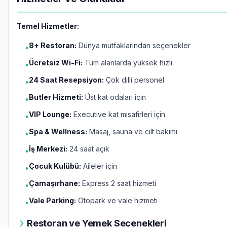
Temel Hizmetler:
8+ Restoran:
Dünya mutfaklarından seçenekler
•
Ücretsiz Wi-Fi:
Tüm alanlarda yüksek hızlı
•
24 Saat Resepsiyon:
Çok dilli personel
•
Butler Hizmeti:
Üst kat odaları için
•
VIP Lounge:
Executive kat misafirleri için
•
Spa & Wellness:
Masaj, sauna ve cilt bakımı
•
İş Merkezi:
24 saat açık
•
Çocuk Kulübü:
Aileler için
•
Çamaşırhane:
Express 2 saat hizmeti
•
Vale Parking:
Otopark ve vale hizmeti
•
Restoran ve Yemek Seçenekleri