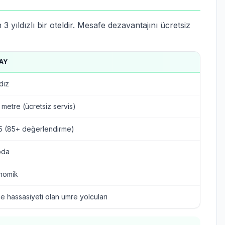
ıldızlı bir oteldir. Mesafe dezavantajını ücretsiz
AY
ldız
metre (ücretsiz servis)
/5 (85+ değerlendirme)
oda
nomik
e hassasiyeti olan umre yolcuları