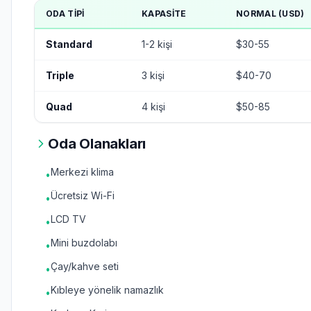
ODA TIPI
KAPASITE
NORMAL (USD)
Standard
1-2 kişi
$30-55
Triple
3 kişi
$40-70
Quad
4 kişi
$50-85
Oda Olanakları
Merkezi klima
•
Ücretsiz Wi-Fi
•
LCD TV
•
Mini buzdolabı
•
Çay/kahve seti
•
Kıbleye yönelik namazlık
•