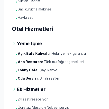
Kur'an-ı Kerim
•
Saç kurutma makinesi
•
Havlu seti
•
Otel Hizmetleri
Yeme İçme
Açık Büfe Kahvaltı:
Helal yemek garantisi
•
Ana Restoran:
Türk mutfağı seçenekleri
•
Lobby Cafe:
Çay, kahve
•
Oda Servisi:
Sınırlı saatler
•
Ek Hizmetler
24 saat resepsiyon
•
Ücretsiz Mescid-i Nebevi servisi
•