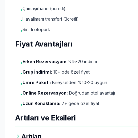
Çamaşırhane (ücretli)
•
Havalimanı transferi (ücretli)
•
Sınırlı otopark
•
Fiyat Avantajları
Erken Rezervasyon:
%15-20 indirim
•
Grup İndirimi:
10+ oda özel fiyat
•
Umre Paketi:
Bireyselden %10-20 uygun
•
Online Rezervasyon:
Doğrudan otel avantajı
•
Uzun Konaklama:
7+ gece özel fiyat
•
Artıları ve Eksileri
Artıları