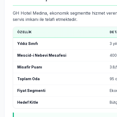
GH Hotel Medina, ekonomik segmentte hizmet veren 3 y
servis imkanı ile telafi etmektedir.
ÖZELLIK
DET
Yıldız Sınıfı
3 yı
Mescid-i Nebevi Mesafesi
400 
Misafir Puanı
3.8
Toplam Oda
95 
Fiyat Segmenti
Eko
Hedef Kitle
Bütç