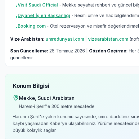
Visit Saudi Official
- Mekke seyahat rehberi ve güncel bilg
•
Diyanet İşleri Başkanlığı
- Resmi umre ve hac bilgilendirm
•
Booking.com
- Otel rezervasyon ve misafir değerlendirmel
•
Vize Arabistan:
umredunyasi.com
|
vizearabistan.com
(nof
Son Güncelleme:
26 Temmuz 2026 |
Gözden Geçirme:
Her 3
güncellenir
Konum Bilgisi
Mekke
, Suudi Arabistan
Harem-i Şerif'e
300 metre
mesafede
Harem-i Şerif'e yakın konumu sayesinde, umre ibadetiniz sır
kaybı yaşamadan Kabe'ye ulaşabilirsiniz. Yürüme mesafesind
büyük kolaylık sağlar.