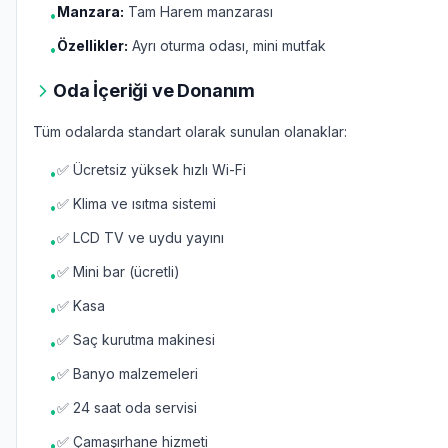
Manzara:
Tam Harem manzarası
•
Özellikler:
Ayrı oturma odası, mini mutfak
•
Oda İçeriği ve Donanım
Tüm odalarda standart olarak sunulan olanaklar:
✅ Ücretsiz yüksek hızlı Wi-Fi
•
✅ Klima ve ısıtma sistemi
•
✅ LCD TV ve uydu yayını
•
✅ Mini bar (ücretli)
•
✅ Kasa
•
✅ Saç kurutma makinesi
•
✅ Banyo malzemeleri
•
✅ 24 saat oda servisi
•
✅ Çamaşırhane hizmeti
•