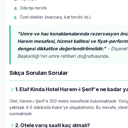
Oda tipi tercihi
4
.
Özel istekler (manzara, kat tercihi vb.)
5
.
"Umre ve hac konaklamalarında rezervasyon önce
Harem mesafesi, hizmet kalitesi ve fiyat-perfor
dengesi dikkatlice değerlendirilmelidir."
- Diyanet 
Başkanlığı'nın umre rehberi doğrultusunda.
Sıkça Sorulan Sorular
1. Elaf Kinda Hotel Harem-i Şerif'e ne kadar y
Otel, Harem-i Şerif'e 300 metre mesafede bulunmaktadır. Yürü
yaklaşık 4-5 dakikada Kabe'ye ulaşabilirsiniz. Bu mesafe, idea
sunmaktadır.
2. Otele varış saati kaç olmalı?