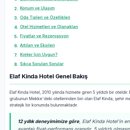
Konum ve Ulaşım
2
.
Oda Tipleri ve Özellikleri
3
.
Otel Hizmetleri ve Olanakları
4
.
Fiyatlar ve Rezervasyon
5
.
Artıları ve Eksileri
6
.
Kimler İçin Uygun?
7
.
Sıkça Sorulan Sorular
8
.
Elaf Kinda Hotel Genel Bakış
Elaf Kinda Hotel, 2010 yılında hizmete giren 5 yıldızlı bir oteldir. 
grubunun Mekke'deki otellerinden biri olan Elaf Kinda, şehir 
stratejik bir konumda bulunmaktadır.
12 yıllık deneyimimize göre
, Elaf Kinda Hotel'in e
avantajı fiyat-performans oranıdır. 5 yıldızlı olmas