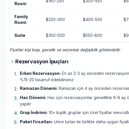
$180-250
$300-450
$6
Room
Family
$220-300
$400-550
$7
Room
Suite
$350-500
$550-800
$9
Fiyatlar kişi başı, gecelik ve sezonluk değişiklik gösterebilir.
Rezervasyon İpuçları
Erken Rezervasyon:
En az 2-3 ay önceden rezervasyon
1
.
%15-20 tasarruf edebilirsiniz
Ramazan Dönemi:
Ramazan için 4 ay önceden rezervasy
2
.
Hac Dönemi:
Hac için rezervasyonlar genellikle 6-8 ay
3
.
yapılır
Grup İndirimi:
10+ kişilik gruplar için özel fiyatlar mevcutt
4
.
Paket Fırsatları:
Umre turları ile birlikte daha uygun fiyatl
5
.