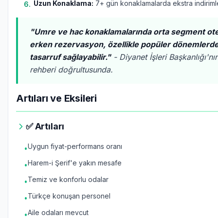
Uzun Konaklama:
7+ gün konaklamalarda ekstra indiriml
6
.
"Umre ve hac konaklamalarında orta segment ote
erken rezervasyon, özellikle popüler dönemler
tasarruf sağlayabilir."
- Diyanet İşleri Başkanlığı'n
rehberi doğrultusunda.
Artıları ve Eksileri
✅ Artıları
Uygun fiyat-performans oranı
•
Harem-i Şerif'e yakın mesafe
•
Temiz ve konforlu odalar
•
Türkçe konuşan personel
•
Aile odaları mevcut
•