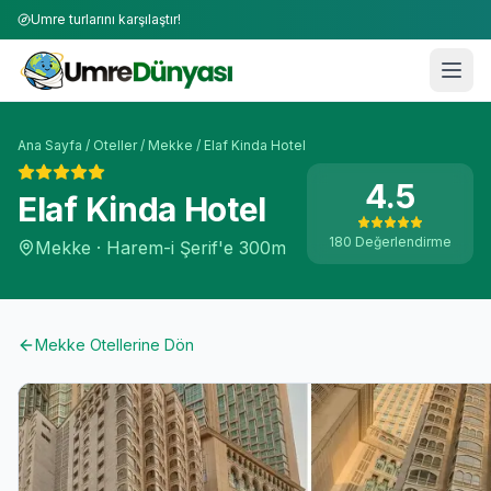
Umre turlarını karşılaştır!
Ana Sayfa
/
Oteller
/
Mekke
/
Elaf Kinda Hotel
4.5
Elaf Kinda Hotel
180
Değerlendirme
Mekke
·
Harem-i Şerif'e
300m
Mekke
Otellerine Dön