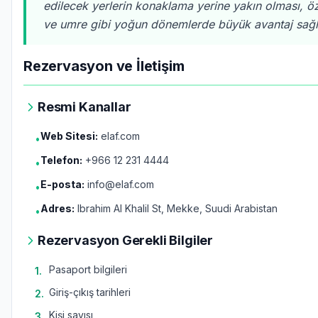
edilecek yerlerin konaklama yerine yakın olması, öz
ve umre gibi yoğun dönemlerde büyük avantaj sağl
Rezervasyon ve İletişim
Resmi Kanallar
Web Sitesi:
elaf.com
•
Telefon:
+966 12 231 4444
•
E-posta:
info@elaf.com
•
Adres:
Ibrahim Al Khalil St, Mekke, Suudi Arabistan
•
Rezervasyon Gerekli Bilgiler
Pasaport bilgileri
1
.
Giriş-çıkış tarihleri
2
.
Kişi sayısı
3
.