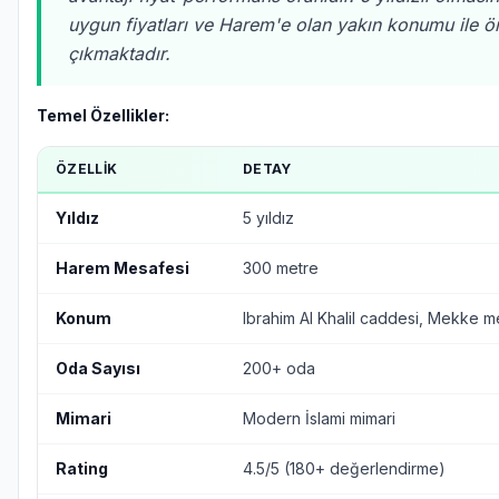
uygun fiyatları ve Harem'e olan yakın konumu ile ö
çıkmaktadır.
Temel Özellikler:
ÖZELLIK
DETAY
Yıldız
5 yıldız
Harem Mesafesi
300 metre
Konum
Ibrahim Al Khalil caddesi, Mekke 
Oda Sayısı
200+ oda
Mimari
Modern İslami mimari
Rating
4.5/5 (180+ değerlendirme)