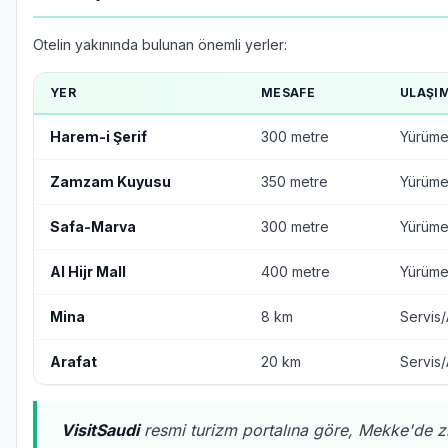
Otelin yakınında bulunan önemli yerler:
YER
MESAFE
ULAŞI
Harem-i Şerif
300 metre
Yürüm
Zamzam Kuyusu
350 metre
Yürüm
Safa-Marva
300 metre
Yürüm
Al Hijr Mall
400 metre
Yürüm
Mina
8 km
Servis
Arafat
20 km
Servis
VisitSaudi
resmi turizm portalına göre, Mekke'de z