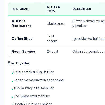
MUTFAK
RESTORAN
ÖZELLIKLER
TÜRÜ
Al Kinda
Buffet, kahvaltı ve a
Uluslararası
Restaurant
yemekler
Light
Coffee Shop
İçecekler ve hafif atış
snacks
Room Service
24 saat
Odanızda yemek serv
Özel Diyetler:
Helal sertifikalı tüm ürünler
•
Vegan ve vejetaryen seçenekler
•
Türk mutfağı özel menüler
•
Çocuklara özel menüler
•
Organik ürün seçenekleri
•