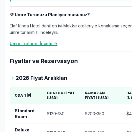
💡 Umre Turunuzu Planlıyor musunuz?
Elaf Kinda Hotel dahil en iyi Mekke otelleriyle konaklama seçe
umre turlarımızı inceleyin.
Umre Turlarını İncele →
Fiyatlar ve Rezervasyon
2026 Fiyat Aralıkları
GÜNLÜK FIYAT
RAMAZAN
HA
ODA TIPI
(USD)
FIYATI (USD)
(U
Standard
$120-180
$200-350
$4
Room
Deluxe