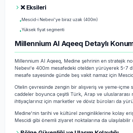
❌ Eksileri
Mescid-i Nebevi'ye biraz uzak (400m)
•
Yüksek fiyat segmenti
•
Millennium Al Aqeeq Detaylı Konum
Millennium Al Aqeeq, Medine şehrinin en stratejik n
Nebevi'e 400m mesafedeki otelden yürüyerek 5-7 dk 
mesafe sayesinde günde beş vakit namaz için Mescid-i
Otelin çevresinde zengin bir alışveriş ve yeme-içme 
caddeler boyunca çeşitli Türk, Arap ve uluslararası 
ihtiyaçlarınız için marketler ve döviz büroları da yü
Medine'nin tarihi ve kültürel zenginliklerine kolay e
Mescidi gibi önemli ziyaret noktalarına da ulaşılabilir
Bölge Güvenliği ve Ulaşım Kolaylığı