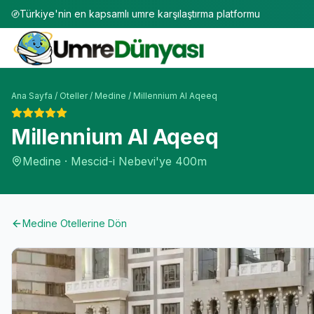
Türkiye'nin en kapsamlı umre karşılaştırma platformu
Ana Sayfa
/
Oteller
/
Medine
/
Millennium Al Aqeeq
Millennium Al Aqeeq
Medine
·
Mescid-i Nebevi'ye
400m
Medine
Otellerine Dön