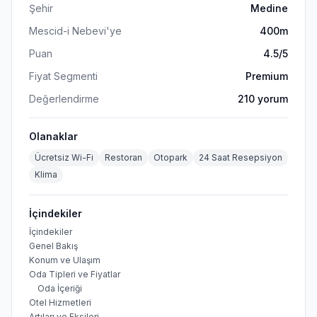
Şehir
Medine
Mescid-i Nebevi'ye
400m
Puan
4.5
/5
Fiyat Segmenti
Premium
Değerlendirme
210
yorum
Olanaklar
Ücretsiz Wi-Fi
Restoran
Otopark
24 Saat Resepsiyon
Klima
İçindekiler
İçindekiler
Genel Bakış
Konum ve Ulaşım
Oda Tipleri ve Fiyatlar
Oda İçeriği
Otel Hizmetleri
Artıları ve Eksileri