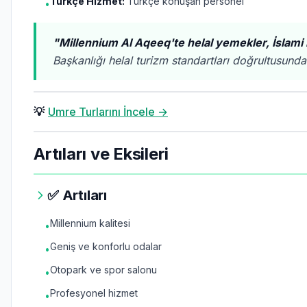
Türkçe Hizmet:
Türkçe konuşan personel
•
"Millennium Al Aqeeq'te helal yemekler, İslami 
Başkanlığı helal turizm standartları doğrultusunda
💡
Umre Turlarını İncele →
Artıları ve Eksileri
✅ Artıları
Millennium kalitesi
•
Geniş ve konforlu odalar
•
Otopark ve spor salonu
•
Profesyonel hizmet
•