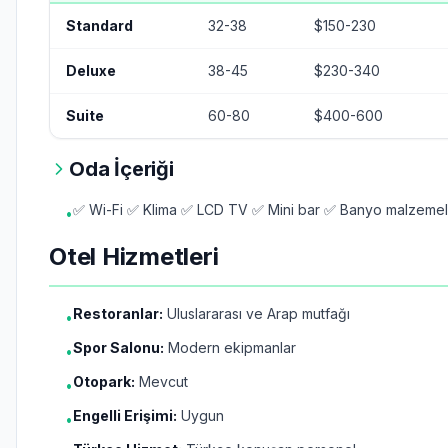
Standard
32-38
$150-230
Deluxe
38-45
$230-340
Suite
60-80
$400-600
Oda İçeriği
✅ Wi-Fi ✅ Klima ✅ LCD TV ✅ Mini bar ✅ Banyo malzemele
•
Otel Hizmetleri
Restoranlar:
Uluslararası ve Arap mutfağı
•
Spor Salonu:
Modern ekipmanlar
•
Otopark:
Mevcut
•
Engelli Erişimi:
Uygun
•