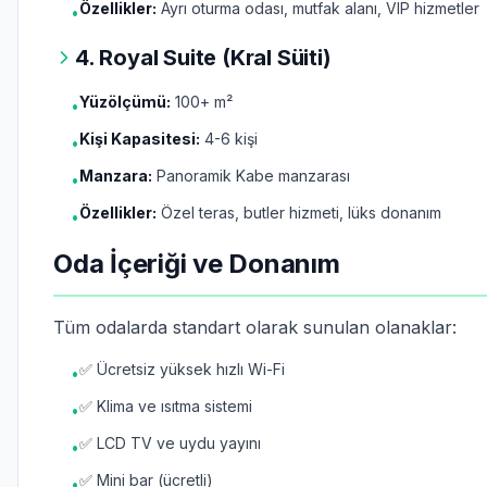
Özellikler:
Ayrı oturma odası, mutfak alanı, VIP hizmetler
•
4. Royal Suite (Kral Süiti)
Yüzölçümü:
100+ m²
•
Kişi Kapasitesi:
4-6 kişi
•
Manzara:
Panoramik Kabe manzarası
•
Özellikler:
Özel teras, butler hizmeti, lüks donanım
•
Oda İçeriği ve Donanım
Tüm odalarda standart olarak sunulan olanaklar:
✅ Ücretsiz yüksek hızlı Wi-Fi
•
✅ Klima ve ısıtma sistemi
•
✅ LCD TV ve uydu yayını
•
✅ Mini bar (ücretli)
•