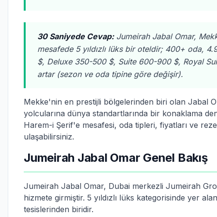
30 Saniyede Cevap:
Jumeirah Jabal Omar, Mek
mesafede 5 yıldızlı lüks bir oteldir; 400+ oda, 4.
$, Deluxe 350-500 $, Suite 600-900 $, Royal Su
artar (sezon ve oda tipine göre değişir).
Mekke'nin en prestijli bölgelerinden biri olan Jaba
yolcularına dünya standartlarında bir konaklama dene
Harem-i Şerif'e mesafesi, oda tipleri, fiyatları ve rez
ulaşabilirsiniz.
Jumeirah Jabal Omar Genel Bakış
Jumeirah Jabal Omar, Dubai merkezli Jumeirah Group
hizmete girmiştir. 5 yıldızlı lüks kategorisinde yer 
tesislerinden biridir.