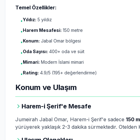
Temel Özellikler:
Yıldız:
5 yıldız
•
Harem Mesafesi:
150 metre
•
Konum:
Jabal Omar bölgesi
•
Oda Sayısı:
400+ oda ve süit
•
Mimari:
Modern İslami mimari
•
Rating:
4.9/5 (195+ değerlendirme)
•
Konum ve Ulaşım
Harem-i Şerif'e Mesafe
Jumeirah Jabal Omar, Harem-i Şerif'e sadece
150 m
yürüyerek yaklaşık 2-3 dakika sürmektedir. Otelden K