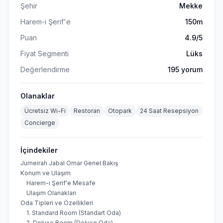
Şehir
Mekke
Harem-i Şerif'e
150m
Puan
4.9
/5
Fiyat Segmenti
Lüks
Değerlendirme
195
yorum
Olanaklar
Ücretsiz Wi-Fi
Restoran
Otopark
24 Saat Resepsiyon
Concierge
İçindekiler
Jumeirah Jabal Omar Genel Bakış
Konum ve Ulaşım
Harem-i Şerif'e Mesafe
Ulaşım Olanakları
Oda Tipleri ve Özellikleri
1. Standard Room (Standart Oda)
2. Deluxe Room (Deluxe Oda)