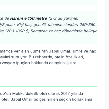
ke'de
Harem'e 150 metre
(2-3 dk yürüme)
9/5 puan. Kişi başı gecelik tahmini: standart 250-350
ite 1200-1800 $; Ramazan ve hac döneminde belirgin
l Omar'da yer alan Jumeirah Jabal Omar, umre ve hac
yimi sunuyor. Bu rehberde, otelin özellikleri,
ervasyon ipuçları hakkında detaylı bilgilere
'un Mekke'deki ilk oteli olarak 2017 yılında
alan otel, Jabal Omar bölgesinin en seçkin konaklama