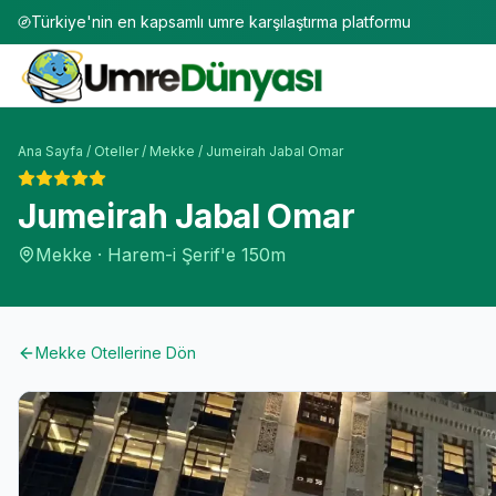
Türkiye'nin en kapsamlı umre karşılaştırma platformu
Ana Sayfa
/
Oteller
/
Mekke
/
Jumeirah Jabal Omar
Jumeirah Jabal Omar
Mekke
·
Harem-i Şerif'e
150m
Mekke
Otellerine Dön