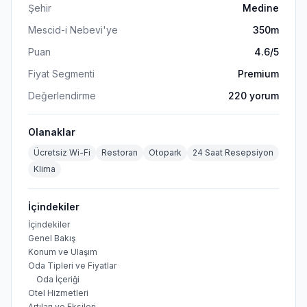
Şehir
Medine
Mescid-i Nebevi'ye
350m
Puan
4.6
/5
Fiyat Segmenti
Premium
Değerlendirme
220
yorum
Olanaklar
Ücretsiz Wi-Fi
Restoran
Otopark
24 Saat Resepsiyon
Klima
İçindekiler
İçindekiler
Genel Bakış
Konum ve Ulaşım
Oda Tipleri ve Fiyatlar
Oda İçeriği
Otel Hizmetleri
Artıları ve Eksileri