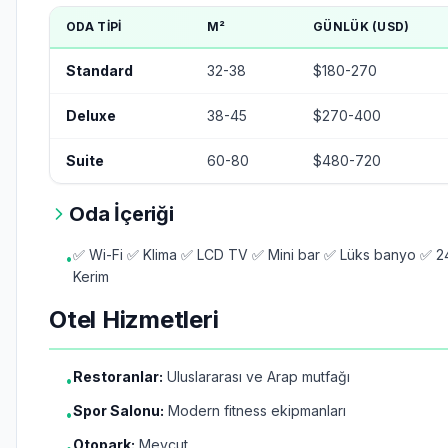
ODA TIPI
M²
GÜNLÜK (USD)
Standard
32-38
$180-270
Deluxe
38-45
$270-400
Suite
60-80
$480-720
Oda İçeriği
✅ Wi-Fi ✅ Klima ✅ LCD TV ✅ Mini bar ✅ Lüks banyo ✅ 24
•
Kerim
Otel Hizmetleri
Restoranlar:
Uluslararası ve Arap mutfağı
•
Spor Salonu:
Modern fitness ekipmanları
•
Otopark:
Mevcut