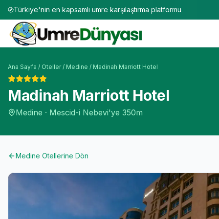
Türkiye'nin en kapsamlı umre karşılaştırma platformu
Ana Sayfa
/
Oteller
/
Medine
/
Madinah Marriott Hotel
Madinah Marriott Hotel
Medine
·
Mescid-i Nebevi'ye
350m
Medine
Otellerine Dön