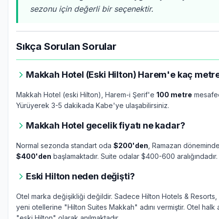
sezonu için değerli bir seçenektir.
Sıkça Sorulan Sorular
Makkah Hotel (Eski Hilton) Harem'e kaç metr
Makkah Hotel (eski Hilton), Harem-i Şerif'e
100 metre
mesafed
Yürüyerek 3-5 dakikada Kabe'ye ulaşabilirsiniz.
Makkah Hotel gecelik fiyatı ne kadar?
Normal sezonda standart oda
$200'den
, Ramazan döneminde
$400'den
başlamaktadır. Suite odalar $400-600 aralığındadır.
Eski Hilton neden değişti?
Otel marka değişikliği değildir. Sadece Hilton Hotels & Resort
yeni otellerine "Hilton Suites Makkah" adını vermiştir. Otel halk
"eski Hilton" olarak anılmaktadır.