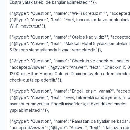
Ekstra yatak talebi de karşılanabilmektedir."}},
{"@type": "Question", "name": "Wi-Fi ücretsiz mi?", "accepte
{"@type": "Answer", "text": "Evet, tüm odalarda ve ortak alanl
Wi-Fi mevcuttur."}},
{"@type": "Question", "name": "Otelde kaç yıldız?", "accepte
{"@type": "Answer", "text": "Makkah Hotel 5 yıldızlı bir oteldir. 
& Resorts standartlarında hizmet vermektedir."}},
{"@type": "Question", "name": "Check-in ve check-out saatleri
"acceptedAnswer": {"@type": "Answer", "text": "Check-in 15:
12:00'dir. Hilton Honors Gold ve Diamond üyeleri erken check-
check-out talep edebilir."}},
{"@type": "Question", "name": "Engelli erişimi var mı?", "acc
{"@type": "Answer", "text": "Evet, tekerlekli sandalye erişimli 
asansörler mevcuttur. Engelli misafirler için özel düzenlemeler
yapılabilmektedir."}},
{"@type": "Question", "name": "Ramazan'da fiyatlar ne kadar a
"acceptedAnswer": {"@type": "Answer", "text": "Ramazan d