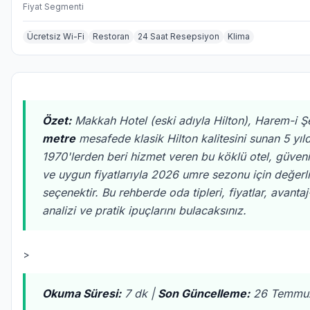
Fiyat Segmenti
Ücretsiz Wi-Fi
Restoran
24 Saat Resepsiyon
Klima
Özet:
Makkah Hotel (eski adıyla Hilton), Harem-i Ş
metre
mesafede klasik Hilton kalitesini sunan 5 yıldı
1970'lerden beri hizmet veren bu köklü otel, güveni
ve uygun fiyatlarıyla 2026 umre sezonu için değerli
seçenektir. Bu rehberde oda tipleri, fiyatlar, avanta
analizi ve pratik ipuçlarını bulacaksınız.
>
Okuma Süresi:
7 dk |
Son Güncelleme:
26 Temmu