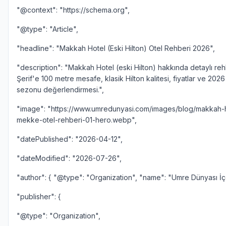
"@context": "https://schema.org",
"@type": "Article",
"headline": "Makkah Hotel (Eski Hilton) Otel Rehberi 2026",
"description": "Makkah Hotel (eski Hilton) hakkında detaylı reh
Şerif'e 100 metre mesafe, klasik Hilton kalitesi, fiyatlar ve 202
sezonu değerlendirmesi.",
"image": "https://www.umredunyasi.com/images/blog/makkah-ho
mekke-otel-rehberi-01-hero.webp",
"datePublished": "2026-04-12",
"dateModified": "2026-07-26",
"author": { "@type": "Organization", "name": "Umre Dünyası İçe
"publisher": {
"@type": "Organization",