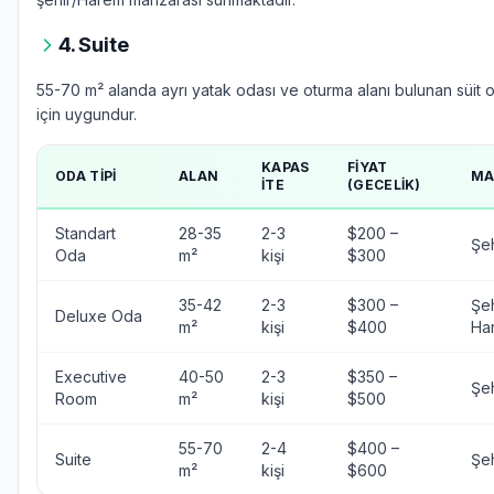
4. Suite
55-70 m² alanda ayrı yatak odası ve oturma alanı bulunan süit od
için uygundur.
KAPAS
FIYAT
ODA TIPI
ALAN
MA
ITE
(GECELIK)
Standart
28-35
2-3
$200 –
Şeh
Oda
m²
kişi
$300
35-42
2-3
$300 –
Şeh
Deluxe Oda
m²
kişi
$400
Ha
Executive
40-50
2-3
$350 –
Şe
Room
m²
kişi
$500
55-70
2-4
$400 –
Suite
Şeh
m²
kişi
$600