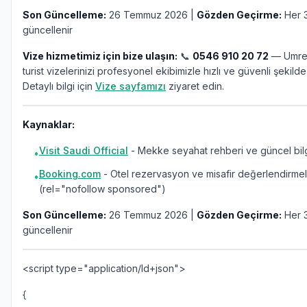
Son Güncelleme:
26 Temmuz 2026 |
Gözden Geçirme:
Her 3
güncellenir
Vize hizmetimiz için bize ulaşın:
📞
0546 910 20 72
— Umre,
turist vizelerinizi profesyonel ekibimizle hızlı ve güvenli şekilde
Detaylı bilgi için
Vize sayfamızı
ziyaret edin.
Kaynaklar:
Visit Saudi Official
- Mekke seyahat rehberi ve güncel bilg
•
Booking.com
- Otel rezervasyon ve misafir değerlendirmel
•
(rel="nofollow sponsored")
Son Güncelleme:
26 Temmuz 2026 |
Gözden Geçirme:
Her 3
güncellenir
<script type="application/ld+json">
{