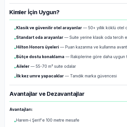
Kimler İçin Uygun?
Klasik ve güvenilir otel arayanlar
— 50+ yıllık köklü otel
•
Standart oda arayanlar
— Suite yerine klasik oda tercih 
•
Hilton Honors üyeleri
— Puan kazanma ve kullanma avanta
•
Bütçe dostu konaklama
— Rakiplerine göre daha uygun fi
•
Aileler
— 55-70 m² suite odalar
•
İlk kez umre yapacaklar
— Tanıdık marka güvencesi
•
Avantajlar ve Dezavantajlar
Avantajları:
Harem-i Şerif'e 100 metre mesafe
•