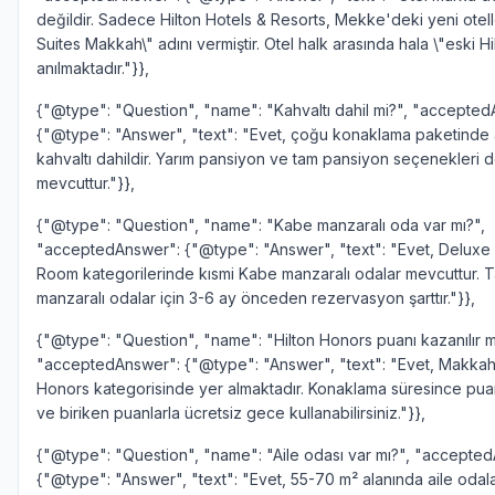
değildir. Sadece Hilton Hotels & Resorts, Mekke'deki yeni otell
Suites Makkah\" adını vermiştir. Otel halk arasında hala \"eski Hi
anılmaktadır."}},
{"@type": "Question", "name": "Kahvaltı dahil mi?", "accepte
{"@type": "Answer", "text": "Evet, çoğu konaklama paketinde 
kahvaltı dahildir. Yarım pansiyon ve tam pansiyon seçenekleri 
mevcuttur."}},
{"@type": "Question", "name": "Kabe manzaralı oda var mı?",
"acceptedAnswer": {"@type": "Answer", "text": "Evet, Deluxe
Room kategorilerinde kısmi Kabe manzaralı odalar mevcuttur.
manzaralı odalar için 3-6 ay önceden rezervasyon şarttır."}},
{"@type": "Question", "name": "Hilton Honors puanı kazanılır m
"acceptedAnswer": {"@type": "Answer", "text": "Evet, Makkah 
Honors kategorisinde yer almaktadır. Konaklama süresince pua
ve biriken puanlarla ücretsiz gece kullanabilirsiniz."}},
{"@type": "Question", "name": "Aile odası var mı?", "accepte
{"@type": "Answer", "text": "Evet, 55-70 m² alanında aile odala