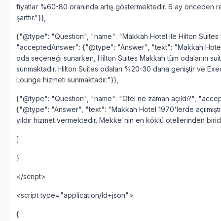
fiyatlar %60-80 oranında artış göstermektedir. 6 ay önceden 
şarttır."}},
{"@type": "Question", "name": "Makkah Hotel ile Hilton Suites f
"acceptedAnswer": {"@type": "Answer", "text": "Makkah Hotel
oda seçeneği sunarken, Hilton Suites Makkah tüm odalarını sui
sunmaktadır. Hilton Suites odaları %20-30 daha geniştir ve Exe
Lounge hizmeti sunmaktadır."}},
{"@type": "Question", "name": "Otel ne zaman açıldı?", "acc
{"@type": "Answer", "text": "Makkah Hotel 1970'lerde açılmışt
yıldır hizmet vermektedir. Mekke'nin en köklü otellerinden biridi
]
}
</script>
<script type="application/ld+json">
{