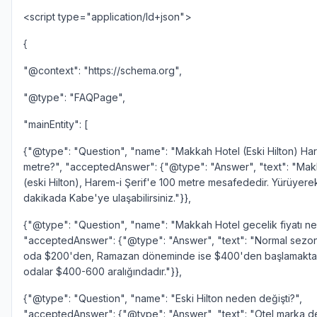
<script type="application/ld+json">
{
"@context": "https://schema.org",
"@type": "FAQPage",
"mainEntity": [
{"@type": "Question", "name": "Makkah Hotel (Eski Hilton) Ha
metre?", "acceptedAnswer": {"@type": "Answer", "text": "Mak
(eski Hilton), Harem-i Şerif'e 100 metre mesafededir. Yürüyere
dakikada Kabe'ye ulaşabilirsiniz."}},
{"@type": "Question", "name": "Makkah Hotel gecelik fiyatı ne
"acceptedAnswer": {"@type": "Answer", "text": "Normal sezon
oda $200'den, Ramazan döneminde ise $400'den başlamaktadı
odalar $400-600 aralığındadır."}},
{"@type": "Question", "name": "Eski Hilton neden değişti?",
"acceptedAnswer": {"@type": "Answer", "text": "Otel marka değ