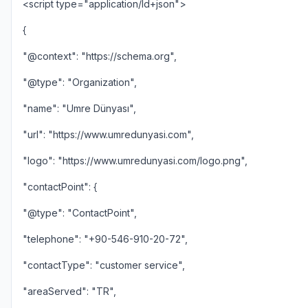
<script type="application/ld+json">
{
"@context": "https://schema.org",
"@type": "Organization",
"name": "Umre Dünyası",
"url": "https://www.umredunyasi.com",
"logo": "https://www.umredunyasi.com/logo.png",
"contactPoint": {
"@type": "ContactPoint",
"telephone": "+90-546-910-20-72",
"contactType": "customer service",
"areaServed": "TR",