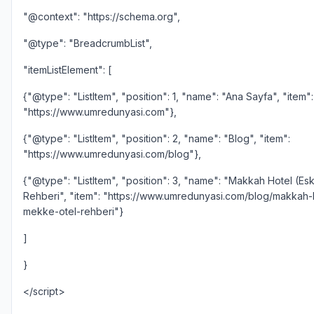
"@context": "https://schema.org",
"@type": "BreadcrumbList",
"itemListElement": [
{"@type": "ListItem", "position": 1, "name": "Ana Sayfa", "item":
"https://www.umredunyasi.com"},
{"@type": "ListItem", "position": 2, "name": "Blog", "item":
"https://www.umredunyasi.com/blog"},
{"@type": "ListItem", "position": 3, "name": "Makkah Hotel (Eski
Rehberi", "item": "https://www.umredunyasi.com/blog/makkah-h
mekke-otel-rehberi"}
]
}
</script>