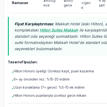
$400/g
$550/
6 ay
Ramazan
+/gec
ece
gece
şart
e
Fiyat Karşılaştırması:
Makkah Hotel (eski Hilton), a
kompleksteki
Hilton Suites Makkah
ile karşılaştırıl
standart oda seçeneği sunmaktadır. Hilton Suites t
suite formatındayken Makkah Hotel'de standart oda
seçenekleri bulunmaktadır.
Tasarruf İpuçları:
Hilton Honors üyeliği: Ücretsiz kayıt, puan kazanma
•
6+ ay önceden rez.: %15-20 indirim
•
Uzun konaklama (7+ gece): %5-10 ek indirim
•
Hilton Honors puanlarıyla ücretsiz gece imkanı
•