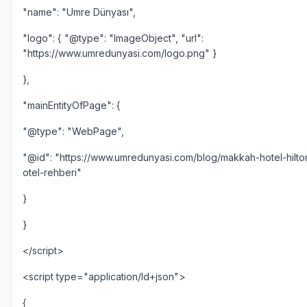
"name": "Umre Dünyası",
"logo": { "@type": "ImageObject", "url":
"https://www.umredunyasi.com/logo.png" }
},
"mainEntityOfPage": {
"@type": "WebPage",
"@id": "https://www.umredunyasi.com/blog/makkah-hotel-hilt
otel-rehberi"
}
}
</script>
<script type="application/ld+json">
{