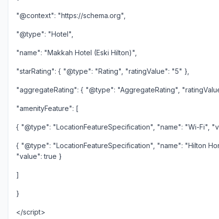
"@context": "https://schema.org",
"@type": "Hotel",
"name": "Makkah Hotel (Eski Hilton)",
"starRating": { "@type": "Rating", "ratingValue": "5" },
"aggregateRating": { "@type": "AggregateRating", "ratingValue"
"amenityFeature": [
{ "@type": "LocationFeatureSpecification", "name": "Wi-Fi", "va
{ "@type": "LocationFeatureSpecification", "name": "Hilton Ho
"value": true }
]
}
</script>