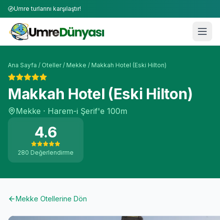
Umre turlarını karşılaştır!
Ana Sayfa
/
Oteller
/
Mekke
/
Makkah Hotel (Eski Hilton)
Makkah Hotel (Eski Hilton)
Mekke
·
Harem-i Şerif'e
100m
4.6
280
Değerlendirme
Mekke
Otellerine Dön