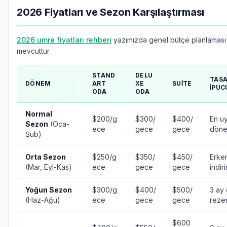
2026 Fiyatları ve Sezon Karşılaştırması
2026 umre fiyatları rehberi
yazımızda genel bütçe planlaması b
mevcuttur.
STAND
DELU
TAS
DÖNEM
ART
XE
SUITE
İPUC
ODA
ODA
Normal
$200/g
$300/
$400/
En u
Sezon
(Oca-
ece
gece
gece
dön
Şub)
Orta Sezon
$250/g
$350/
$450/
Erke
(Mar, Eyl-Kas)
ece
gece
gece
indir
Yoğun Sezon
$300/g
$400/
$500/
3 ay
(Haz-Ağu)
ece
gece
gece
reze
$600