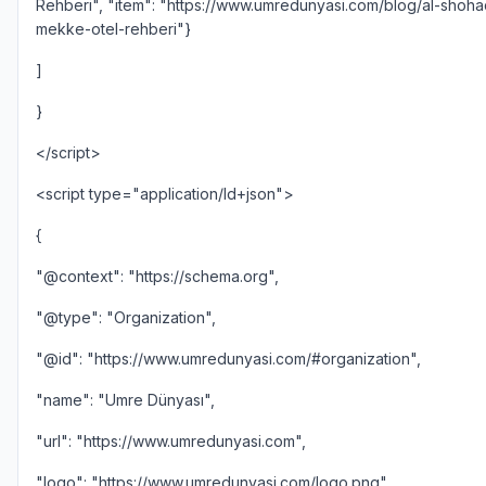
Rehberi", "item": "https://www.umredunyasi.com/blog/al-shoha
mekke-otel-rehberi"}
]
}
</script>
<script type="application/ld+json">
{
"@context": "https://schema.org",
"@type": "Organization",
"@id": "https://www.umredunyasi.com/#organization",
"name": "Umre Dünyası",
"url": "https://www.umredunyasi.com",
"logo": "https://www.umredunyasi.com/logo.png",