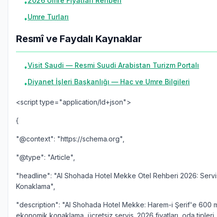
2026 Umre Fiyatları Rehberi
•
Umre Turları
•
Resmî ve Faydalı Kaynaklar
Visit Saudi — Resmi Suudi Arabistan Turizm Portalı
•
Diyanet İşleri Başkanlığı — Hac ve Umre Bilgileri
•
<script type="application/ld+json">
{
"@context": "https://schema.org",
"@type": "Article",
"headline": "Al Shohada Hotel Mekke Otel Rehberi 2026: Servi
Konaklama",
"description": "Al Shohada Hotel Mekke: Harem-i Şerif'e 600 me
ekonomik konaklama, ücretsiz servis. 2026 fiyatları, oda tipleri,