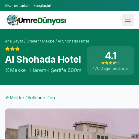
Umre turlarını karşılaştır!
Ana Sayfa
/
Oteller
/
Mekke
/
Al Shohada Hotel
4.1
Al Shohada Hotel
170
Değerlendirme
Mekke
·
Harem-i Şerif'e
600m
Mekke
Otellerine Dön