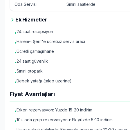
Oda Servisi
Sınırlı saatlerde
Ek Hizmetler
24 saat resepsiyon
•
Harem-i Şerif'e ücretsiz servis aracı
•
Ücretli çamaşırhane
•
24 saat güvenlik
•
Sınırlı otopark
•
Bebek yatağı (talep üzerine)
•
Fiyat Avantajları
Erken rezervasyon: Yüzde 15-20 indirim
•
10+ oda grup rezervasyonu: Ek yüzde 5-10 indirim
•
Umre paketi dahilinde: Bireysele göre yüzde 10-20 uygun