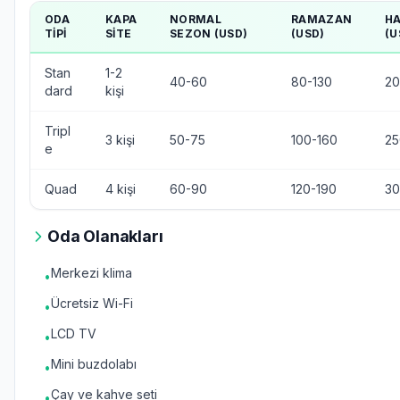
ODA
KAPA
NORMAL
RAMAZAN
HA
TIPI
SITE
SEZON (USD)
(USD)
(U
Stan
1-2
40-60
80-130
20
dard
kişi
Tripl
3 kişi
50-75
100-160
25
e
Quad
4 kişi
60-90
120-190
30
Oda Olanakları
Merkezi klima
•
Ücretsiz Wi-Fi
•
LCD TV
•
Mini buzdolabı
•
Çay ve kahve seti
•