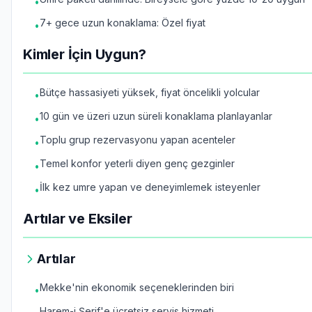
•
7+ gece uzun konaklama: Özel fiyat
•
Kimler İçin Uygun?
Bütçe hassasiyeti yüksek, fiyat öncelikli yolcular
•
10 gün ve üzeri uzun süreli konaklama planlayanlar
•
Toplu grup rezervasyonu yapan acenteler
•
Temel konfor yeterli diyen genç gezginler
•
İlk kez umre yapan ve deneyimlemek isteyenler
•
Artılar ve Eksiler
Artılar
Mekke'nin ekonomik seçeneklerinden biri
•
Harem-i Şerif'e ücretsiz servis hizmeti