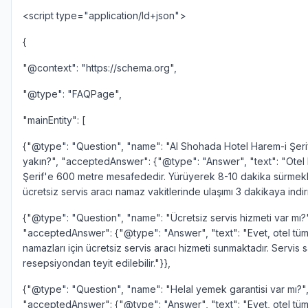
<script type="application/ld+json">
{
"@context": "https://schema.org",
"@type": "FAQPage",
"mainEntity": [
{"@type": "Question", "name": "Al Shohada Hotel Harem-i Şeri
yakın?", "acceptedAnswer": {"@type": "Answer", "text": "Otel
Şerif'e 600 metre mesafededir. Yürüyerek 8-10 dakika sürmekle
ücretsiz servis aracı namaz vakitlerinde ulaşımı 3 dakikaya indir
{"@type": "Question", "name": "Ücretsiz servis hizmeti var mı?
"acceptedAnswer": {"@type": "Answer", "text": "Evet, otel tüm
namazları için ücretsiz servis aracı hizmeti sunmaktadır. Servis s
resepsiyondan teyit edilebilir."}},
{"@type": "Question", "name": "Helal yemek garantisi var mı?"
"acceptedAnswer": {"@type": "Answer", "text": "Evet, otel tü