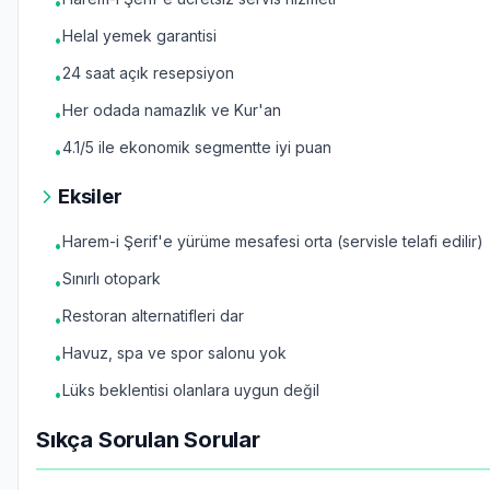
•
Helal yemek garantisi
•
24 saat açık resepsiyon
•
Her odada namazlık ve Kur'an
•
4.1/5 ile ekonomik segmentte iyi puan
•
Eksiler
Harem-i Şerif'e yürüme mesafesi orta (servisle telafi edilir)
•
Sınırlı otopark
•
Restoran alternatifleri dar
•
Havuz, spa ve spor salonu yok
•
Lüks beklentisi olanlara uygun değil
•
Sıkça Sorulan Sorular