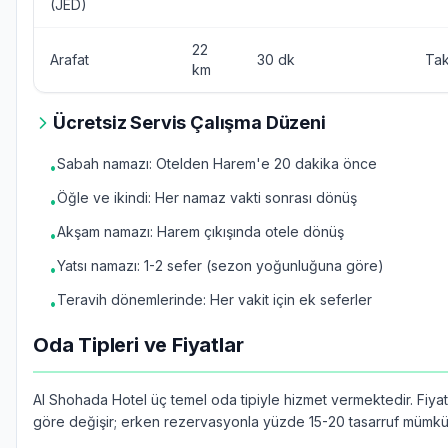
(JED)
22
Arafat
30 dk
Tak
km
Ücretsiz Servis Çalışma Düzeni
Sabah namazı: Otelden Harem'e 20 dakika önce
•
Öğle ve ikindi: Her namaz vakti sonrası dönüş
•
Akşam namazı: Harem çıkışında otele dönüş
•
Yatsı namazı: 1-2 sefer (sezon yoğunluğuna göre)
•
Teravih dönemlerinde: Her vakit için ek seferler
•
Oda Tipleri ve Fiyatlar
Al Shohada Hotel üç temel oda tipiyle hizmet vermektedir. Fiya
göre değişir; erken rezervasyonla yüzde 15-20 tasarruf mümkü