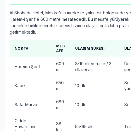
Al Shohada Hotel, Mekke'nin merkeze yakın bir bölgesinde ye
Harem-i Şerif'e 600 metre mesafededir. Bu mesafe yürüyerek 
sürmekle birlikte ücretsiz servis hizmeti ulaşımı çok daha pratik
getirmektedir.
MES
NOKTA
ULAŞIM SÜRESI
ULA
AFE
600
8-10 dk yürüme / 3
Ücr
Harem-i Şerif
m
dk servis
ser
650
Ser
Kabe
10 dk
m
yü
680
Safa-Marva
10 dk
Ser
m
Cidde
88
Havalimanı
55-65 dk
Tra
km