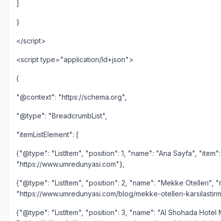
]
}
</script>
<script type="application/ld+json">
{
"@context": "https://schema.org",
"@type": "BreadcrumbList",
"itemListElement": [
{"@type": "ListItem", "position": 1, "name": "Ana Sayfa", "item":
"https://www.umredunyasi.com"},
{"@type": "ListItem", "position": 2, "name": "Mekke Otelleri", "
"https://www.umredunyasi.com/blog/mekke-otelleri-karsilastirm
{"@type": "ListItem", "position": 3, "name": "Al Shohada Hotel