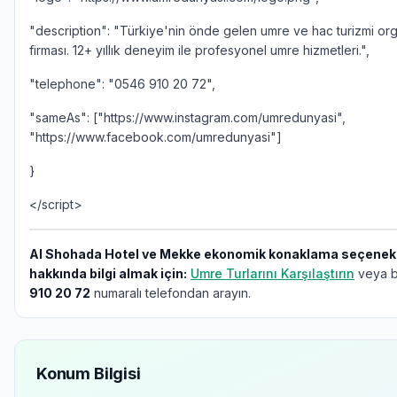
"description": "Türkiye'nin önde gelen umre ve hac turizmi or
firması. 12+ yıllık deneyim ile profesyonel umre hizmetleri.",
"telephone": "0546 910 20 72",
"sameAs": ["https://www.instagram.com/umredunyasi",
"https://www.facebook.com/umredunyasi"]
}
</script>
Al Shohada Hotel ve Mekke ekonomik konaklama seçenekl
hakkında bilgi almak için:
Umre Turlarını Karşılaştırın
veya b
910 20 72
numaralı telefondan arayın.
Konum Bilgisi