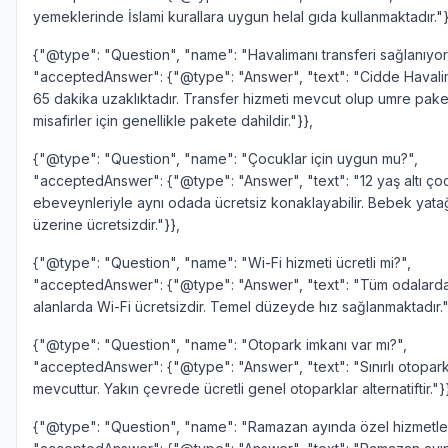
yemeklerinde İslami kurallara uygun helal gıda kullanmaktadır."}
{"@type": "Question", "name": "Havalimanı transferi sağlanıyor
"acceptedAnswer": {"@type": "Answer", "text": "Cidde Havali
65 dakika uzaklıktadır. Transfer hizmeti mevcut olup umre paket
misafirler için genellikle pakete dahildir."}},
{"@type": "Question", "name": "Çocuklar için uygun mu?",
"acceptedAnswer": {"@type": "Answer", "text": "12 yaş altı ço
ebeveynleriyle aynı odada ücretsiz konaklayabilir. Bebek yatağ
üzerine ücretsizdir."}},
{"@type": "Question", "name": "Wi-Fi hizmeti ücretli mi?",
"acceptedAnswer": {"@type": "Answer", "text": "Tüm odalard
alanlarda Wi-Fi ücretsizdir. Temel düzeyde hız sağlanmaktadır."
{"@type": "Question", "name": "Otopark imkanı var mı?",
"acceptedAnswer": {"@type": "Answer", "text": "Sınırlı otopark
mevcuttur. Yakın çevrede ücretli genel otoparklar alternatiftir."}
{"@type": "Question", "name": "Ramazan ayında özel hizmetler