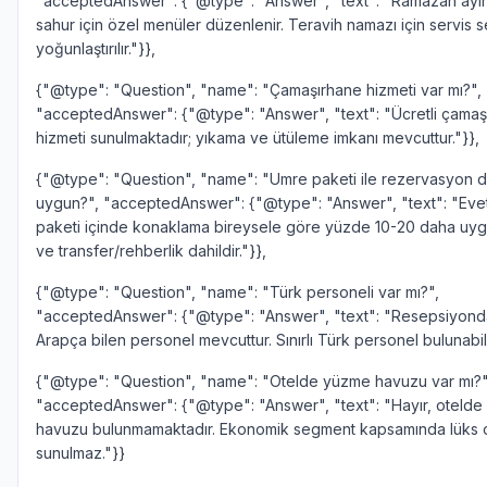
"acceptedAnswer": {"@type": "Answer", "text": "Ramazan ayın
sahur için özel menüler düzenlenir. Teravih namazı için servis s
yoğunlaştırılır."}},
{"@type": "Question", "name": "Çamaşırhane hizmeti var mı?",
"acceptedAnswer": {"@type": "Answer", "text": "Ücretli çamaş
hizmeti sunulmaktadır; yıkama ve ütüleme imkanı mevcuttur."}},
{"@type": "Question", "name": "Umre paketi ile rezervasyon 
uygun?", "acceptedAnswer": {"@type": "Answer", "text": "Eve
paketi içinde konaklama bireysele göre yüzde 10-20 daha uygun
ve transfer/rehberlik dahildir."}},
{"@type": "Question", "name": "Türk personeli var mı?",
"acceptedAnswer": {"@type": "Answer", "text": "Resepsiyonda
Arapça bilen personel mevcuttur. Sınırlı Türk personel bulunabili
{"@type": "Question", "name": "Otelde yüzme havuzu var mı?"
"acceptedAnswer": {"@type": "Answer", "text": "Hayır, oteld
havuzu bulunmamaktadır. Ekonomik segment kapsamında lüks o
sunulmaz."}}