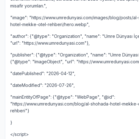
misafir yorumları.",
"image": "https://www.umredunyasi.com/images/blog/posts/al
hotel-mekke-otel-rehberi/hero.webp",
"author": {"@type": "Organization", "name": "Umre Dünyası İçer
"url": "https://www.umredunyasi.com"},
"publisher": {"@type": "Organization", "name": "Umre Dünyası"
{"@type": "ImageObject", "url": "https://www.umredunyasi.com
"datePublished": "2026-04-12",
"dateModified": "2026-07-26",
"mainEntityOfPage": {"@type": "WebPage", "@id":
"https://www.umredunyasi.com/blog/al-shohada-hotel-mekke-o
rehberi"}
}
</script>