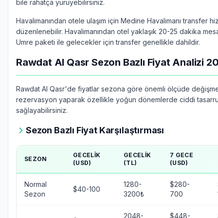
bile rahatça yürüyebilirsiniz.
Havalimanından otele ulaşım için Medine Havalimanı transfer hi
düzenlenebilir. Havalimanından otel yaklaşık 20-25 dakika mes
Umre paketi ile gelecekler için transfer genellikle dahildir.
Rawdat Al Qasr Sezon Bazlı Fiyat Analizi 2
Rawdat Al Qasr'de fiyatlar sezona göre önemli ölçüde değişme
rezervasyon yaparak özellikle yoğun dönemlerde ciddi tasarr
sağlayabilirsiniz.
Sezon Bazlı Fiyat Karşılaştırması
GECELIK
GECELIK
7 GECE
SEZON
(USD)
(TL)
(USD)
Normal
1280-
$280-
$40-100
Sezon
3200₺
700
2048-
$448-