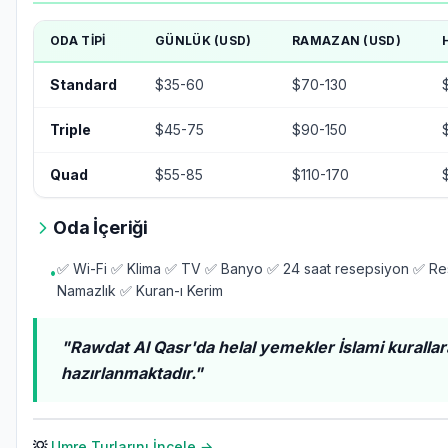
ODA TIPI
GÜNLÜK (USD)
RAMAZAN (USD)
Standard
$35-60
$70-130
Triple
$45-75
$90-150
Quad
$55-85
$110-170
Oda İçeriği
✅ Wi-Fi ✅ Klima ✅ TV ✅ Banyo ✅ 24 saat resepsiyon ✅ Re
•
Namazlık ✅ Kuran-ı Kerim
"Rawdat Al Qasr'da helal yemekler İslami kuralla
hazırlanmaktadır."
💡
Umre Turlarını İncele →