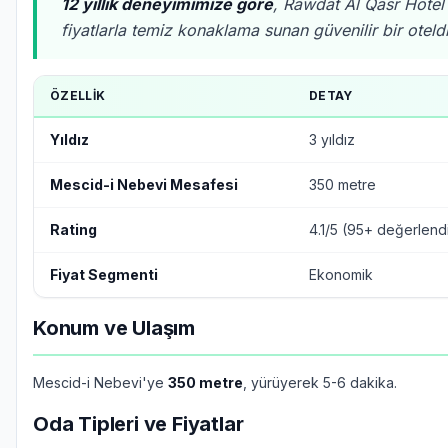
12 yıllık deneyimimize göre
, Rawdat Al Qasr Hote
fiyatlarla temiz konaklama sunan güvenilir bir oteldi
ÖZELLIK
DETAY
Yıldız
3 yıldız
Mescid-i Nebevi Mesafesi
350 metre
Rating
4.1/5 (95+ değerlend
Fiyat Segmenti
Ekonomik
Konum ve Ulaşım
Mescid-i Nebevi'ye
350 metre
, yürüyerek 5-6 dakika.
Oda Tipleri ve Fiyatlar