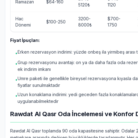
Ramazan
$64-160
5120₺
1120
Hac
3200-
$700-
$100-250
Dönemi
8000₺
1750
Fiyat İpuçları:
Erken rezervasyon indirimi: yüzde onbeş ila yirmibeş arası t
•
Grup rezervasyonu avantajı: on ya da daha fazla oda rez
•
ek indirim imkanı
Umre paketi ile genellikle bireysel rezervasyona kıyasla d
•
fiyatlar sunulmaktadır
Uzun konaklama indirimi: yedi geceden fazla konaklamalard
•
uygulanabilmektedir
Rawdat Al Qasr Oda İncelemesi ve Konfor D
Rawdat Al Qasr toplamda 90 oda kapasitesine sahiptir. Odalar 2
metrekare arasında değişen büyüklüklerde tasarlanmıştır. Her