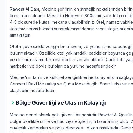
Rawdat Al Qasr, Medine şehrinin en stratejik noktalarından biri
konumlanmaktadır. Mescid-i Nebevi'e 300m mesafedeki oteld
4-5 dk sürede kutsal mekana ulaşabilirsiniz. Otel, namaz vakitl
ücretsiz servis hizmeti sunarak misafirlerinin rahat ulaşımını garan
almaktadır.
Otelin çevresinde zengin bir alışveriş ve yeme-içme seçeneği
bulunmaktadır. Özellikle otel yakınındaki caddeler boyunca çeşi
ve uluslararası mutfak restoranları yer almaktadır. Günlük ihtiyaçl
marketler ve döviz büroları da yürüme mesafesindedir.
Medine'nin tarihi ve kültürel zenginliklerine kolay erişim sağlay
Cennetül Baki Mezarlığı ve Quba Mescidi gibi önemli ziyaret no
ulaşılabilir mesafededir.
Bölge Güvenliği ve Ulaşım Kolaylığı
Medine genel olarak çok güvenli bir şehirdir. Rawdat Al Qasr'i
bölge özellikle umre ve hac ziyaretçileri için tasarlanmış olup, 
güvenlik kameraları ve polis devriyesi ile korunmaktadır. Gece 