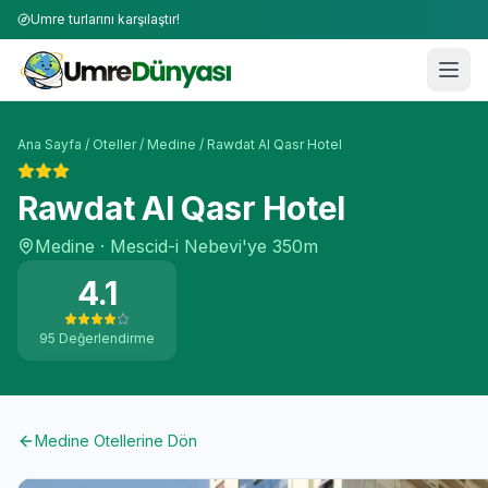
Umre turlarını karşılaştır!
Ana Sayfa
/
Oteller
/
Medine
/
Rawdat Al Qasr Hotel
Rawdat Al Qasr Hotel
Medine
·
Mescid-i Nebevi'ye
350m
4.1
95
Değerlendirme
Medine
Otellerine Dön