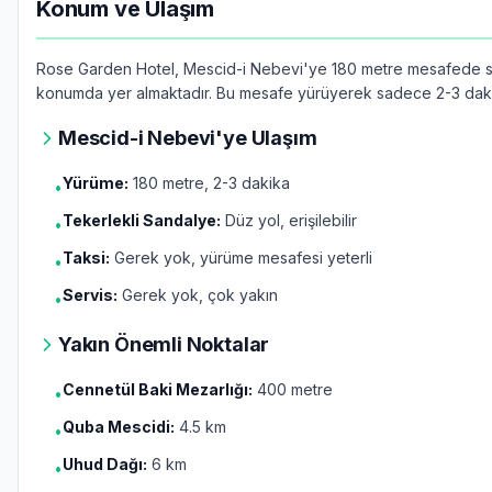
Konum ve Ulaşım
Rose Garden Hotel, Mescid-i Nebevi'ye 180 metre mesafede str
konumda yer almaktadır. Bu mesafe yürüyerek sadece 2-3 daki
Mescid-i Nebevi'ye Ulaşım
Yürüme:
180 metre, 2-3 dakika
•
Tekerlekli Sandalye:
Düz yol, erişilebilir
•
Taksi:
Gerek yok, yürüme mesafesi yeterli
•
Servis:
Gerek yok, çok yakın
•
Yakın Önemli Noktalar
Cennetül Baki Mezarlığı:
400 metre
•
Quba Mescidi:
4.5 km
•
Uhud Dağı:
6 km
•