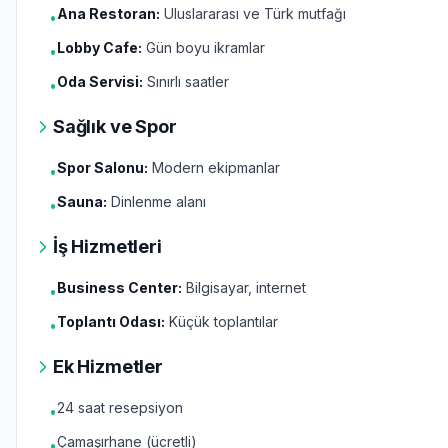
Ana Restoran:
Uluslararası ve Türk mutfağı
•
Lobby Cafe:
Gün boyu ikramlar
•
Oda Servisi:
Sınırlı saatler
•
Sağlık ve Spor
Spor Salonu:
Modern ekipmanlar
•
Sauna:
Dinlenme alanı
•
İş Hizmetleri
Business Center:
Bilgisayar, internet
•
Toplantı Odası:
Küçük toplantılar
•
Ek Hizmetler
24 saat resepsiyon
•
Çamaşırhane (ücretli)
•