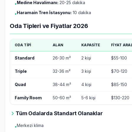
Medine Havalimanı:
20-25 dakika
•
Haramain Tren İstasyonu:
10 dakika
•
Oda Tipleri ve Fiyatlar 2026
ODA TIPI
ALAN
KAPASITE
FIYAT ARAL
Standard
26-30 m²
2 kişi
$55-100
Triple
32-36 m²
3 kişi
$70-120
Quad
38-44 m²
4 kişi
$85-150
Family Room
50-60 m²
5-6 kişi
$130-220
Tüm Odalarda Standart Olanaklar
Merkezi klima
•