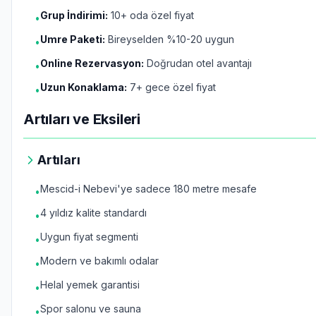
Grup İndirimi:
10+ oda özel fiyat
•
Umre Paketi:
Bireyselden %10-20 uygun
•
Online Rezervasyon:
Doğrudan otel avantajı
•
Uzun Konaklama:
7+ gece özel fiyat
•
Artıları ve Eksileri
Artıları
Mescid-i Nebevi'ye sadece 180 metre mesafe
•
4 yıldız kalite standardı
•
Uygun fiyat segmenti
•
Modern ve bakımlı odalar
•
Helal yemek garantisi
•
Spor salonu ve sauna
•