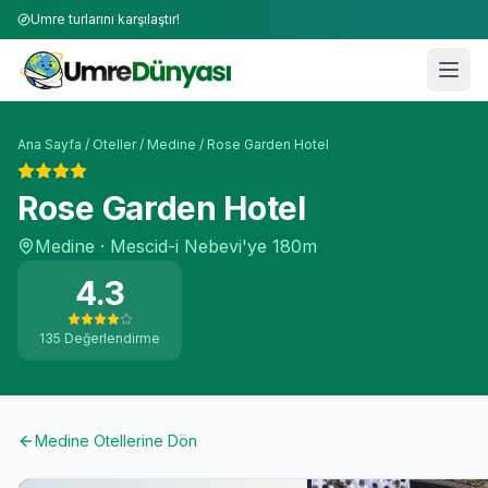
Umre turlarını karşılaştır!
Ana Sayfa
/
Oteller
/
Medine
/
Rose Garden Hotel
Rose Garden Hotel
Medine
·
Mescid-i Nebevi'ye
180m
4.3
135
Değerlendirme
Medine
Otellerine Dön