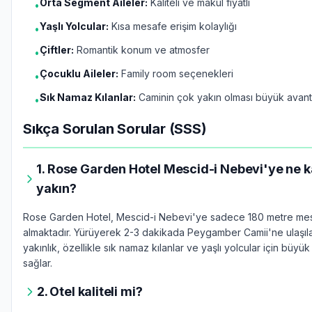
Orta Segment Aileler:
Kaliteli ve makul fiyatlı
•
Yaşlı Yolcular:
Kısa mesafe erişim kolaylığı
•
Çiftler:
Romantik konum ve atmosfer
•
Çocuklu Aileler:
Family room seçenekleri
•
Sık Namaz Kılanlar:
Caminin çok yakın olması büyük avant
•
Sıkça Sorulan Sorular (SSS)
1. Rose Garden Hotel Mescid-i Nebevi'ye ne 
yakın?
Rose Garden Hotel, Mescid-i Nebevi'ye sadece 180 metre me
almaktadır. Yürüyerek 2-3 dakikada Peygamber Camii'ne ulaşılab
yakınlık, özellikle sık namaz kılanlar ve yaşlı yolcular için büyük
sağlar.
2. Otel kaliteli mi?