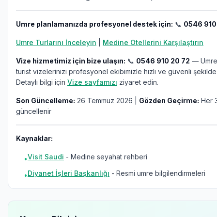
Umre planlamanızda profesyonel destek için:
📞
0546 910
Umre Turlarını İnceleyin
|
Medine Otellerini Karşılaştırın
Vize hizmetimiz için bize ulaşın:
📞
0546 910 20 72
— Umre,
turist vizelerinizi profesyonel ekibimizle hızlı ve güvenli şekilde
Detaylı bilgi için
Vize sayfamızı
ziyaret edin.
Son Güncelleme:
26 Temmuz 2026 |
Gözden Geçirme:
Her 3
güncellenir
Kaynaklar:
Visit Saudi
- Medine seyahat rehberi
•
Diyanet İşleri Başkanlığı
- Resmi umre bilgilendirmeleri
•