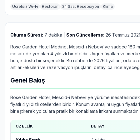
Ücretsiz Wi-Fi
Restoran
24 Saat Resepsiyon
Klima
Okuma Süresi:
7 dakika |
Son Güncelleme:
26 Temmuz 202
Rose Garden Hotel Medine, Mescid-i Nebevi'ye sadece 180 m
mesafede yer alan 4 yıldızlı bir oteldir. Uygun fiyatları ve mer
bütçe dostu bir seçenektir. Bu rehberde 2026 fiyatları, oda özell
artıları-eksileri ve rezervasyon ipuçlarını detaylıca inceleyeceğ
Genel Bakış
Rose Garden Hotel, Mescid-i Nebevi'ye yürüme mesafesindek
fiyatlı 4 yıldızlı otellerden biridir. Konum avantajını uygun fiyatlar
birleştirerek yolculara pratik bir konaklama imkanı sunmaktadır.
ÖZELLIK
DETAY
Yıldız Sınıfı
4 yıldız