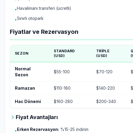
Havalimanı transferi (ücretli)
•
Sınırlı otopark
•
Fiyatlar ve Rezervasyon
STANDARD
TRIPLE
SEZON
(USD)
(USD)
(
Normal
$55-100
$70-120
$
Sezon
Ramazan
$110-180
$140-220
$
Hac Dönemi
$160-280
$200-340
Fiyat Avantajları
Erken Rezervasyon:
%15-25 indirim
•