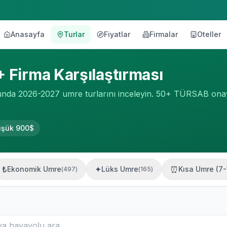
Anasayfa
Turlar
Fiyatlar
Firmalar
Oteller
+ Firma Karşılaştırması
da 2026-2027 umre turlarını inceleyin. 50+ TÜRSAB onaylı fi
üşük
900
$
₺
✦
⏰
Ekonomik Umre
Lüks Umre
Kısa Umre (7
(
497
)
(
165
)