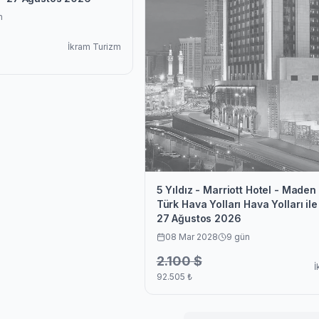
n
İkram Turizm
5 Yıldız - Marriott Hotel - Made
Türk Hava Yolları Hava Yolları ile
27 Ağustos 2026
08 Mar 2028
9
gün
2.100
$
İ
92.505
₺