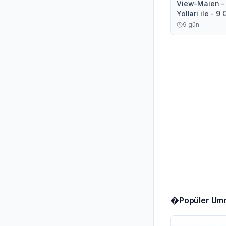
View-Maien - 
Yolları ile - 
9
gün
�
Popüler Umr