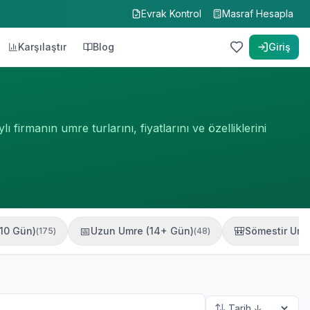
Evrak Kontrol
Masraf Hesapla
Karşılaştır
Blog
Giriş
rmanın umre turlarını, fiyatlarını ve özelliklerini
📅
🎒
-10 Gün)
Uzun Umre (14+ Gün)
Sömestir Umr
(
175
)
(
48
)