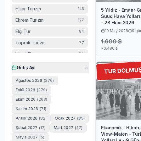
Hisar Turizm
145
5 Yıldız - Emaar G
Suud Hava Yolları 
Ekrem Turizm
127
- 28 Ekim 2026
10 May 2028
9
gü
Elçi Tur
84
1.600
$
Toprak Turizm
77
70.480
₺
Vecd Tur
76
Ensar Tur
56
Gidiş Ayı
TUR DOLMU
İsra Turizm
48
Ağustos 2026
(
276
)
İlim Turizm
40
Eylül 2026
(
279
)
Bestur
Ekim 2026
(
263
)
38
Kasım 2026
(
71
)
Eman Turizm
30
Aralık 2026
(
82
)
Ocak 2027
(
85
)
Flyanka Turizm
30
Ekonomik - Hibatu
Şubat 2027
(
17
)
Mart 2027
(
47
)
İkbal Turizm
29
View-Maien - Türk
Mayıs 2027
(
5
)
Yolları ile - 9 Gü