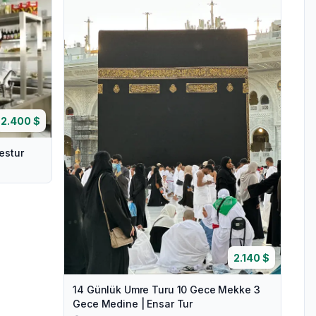
2.400
$
estur
2.140
$
14 Günlük Umre Turu 10 Gece Mekke 3
Gece Medine | Ensar Tur