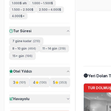
1.000$ altı
1.000 – 1.500$
EFT Turizm
7
1.500 – 2.500$
2.500 – 4.000$
4.000$+
Davet Tur
7
Mihra Turizm
4
Tur Süresi
Hayat Tour
2
7 güne kadar
(
210
)
Mirat Turizm
2
8 – 10 gün
(
464
)
11 – 14 gün
(
319
)
Ashab Turizm
1
15+ gün
(
196
)
İnanç Turizm
1
İkra Turizm
1
Otel Yıldızı
🔴
Yeri Dolan T
3
4
5
(
101
)
(
130
)
(
353
)
TUR DOLMU
Havayolu