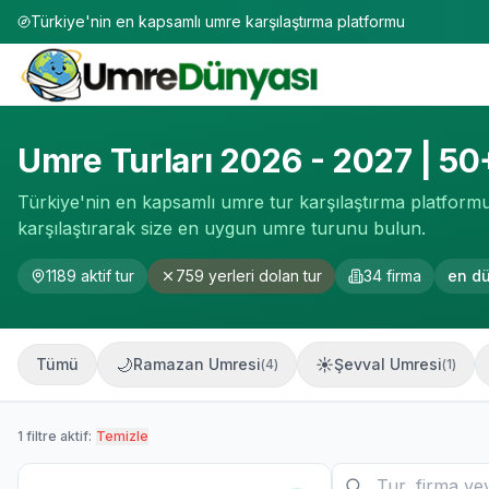
Türkiye'nin en kapsamlı umre karşılaştırma platformu
Umre Turları 2026-2027 | 50+ Firma Karşılaştırması
Umre Turları 2026 - 2027 | 50
Türkiye'nin en kapsamlı umre tur karşılaştırma platformun
karşılaştırarak size en uygun umre turunu bulun.
1189
aktif tur
759
yerleri dolan tur
34
firma
en d
🌙
☀️
Tümü
Ramazan Umresi
Şevval Umresi
(
4
)
(
1
)
1
filtre aktif:
Temizle