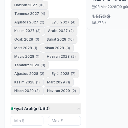
Marka Tur
26
Haziran 2027
(
10
)
08 Mar 2028
9
gü
EDA Turizm
Temmuz 2027
(
4
)
20
1.550
$
Ağustos 2027
(
2
)
Eylül 2027
(
4
)
68.278
₺
Nil Tur
19
Kasım 2027
(
3
)
Aralık 2027
(
2
)
İklim Tur
18
Ocak 2028
(
3
)
Şubat 2028
(
10
)
Kasrı Arifan Turizm
14
Mart 2028
(
1
)
Nisan 2028
(
3
)
Dizdar Tur
14
Mayıs 2028
(
1
)
Haziran 2028
(
2
)
Rıza Turizm
Temmuz 2028
(
3
)
13
Ağustos 2028
(
2
)
Eylül 2028
(
7
)
Altınyol Turizm
13
Kasım 2028
(
1
)
Mart 2029
(
1
)
Wittour
11
Nisan 2029
(
3
)
Haziran 2029
(
2
)
Sıla Tur
9
Uzman Turizm
9
$
Fiyat Aralığı (USD)
Diyanet
8
—
RK Turizm
8