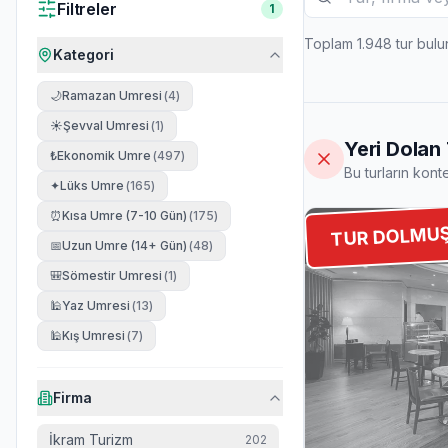
Filtreler
1
Toplam 1.948 tur bulun
Kategori
🌙
Ramazan Umresi
(
4
)
☀️
Şevval Umresi
(
1
)
Yeri Dolan 
₺
Ekonomik Umre
(
497
)
Bu turların konte
✦
Lüks Umre
(
165
)
⏰
Kısa Umre (7-10 Gün)
(
175
)
TUR DOLMU
📅
Uzun Umre (14+ Gün)
(
48
)
🎒
Sömestir Umresi
(
1
)
🕌
Yaz Umresi
(
13
)
🕌
Kış Umresi
(
7
)
Firma
İkram Turizm
202