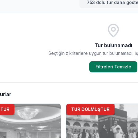
753
dolu tur daha göste
Tur bulunamadı
Seçtiğiniz kriterlere uygun tur bulunamadı. İşt
Filtreleri Temizle
urlar
ŞTUR
TUR DOLMUŞTUR