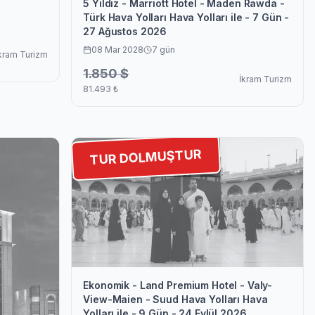
5 Yıldız - Marriott Hotel - Maden Rawda -
Türk Hava Yolları Hava Yolları ile - 7 Gün -
27 Ağustos 2026
08 Mar 2028
7
gün
kram Turizm
1.850
$
İkram Turizm
81.493
₺
TUR DOLMUŞTUR
Ekonomik - Land Premium Hotel - Valy-
View-Maien - Suud Hava Yolları Hava
Yolları ile - 9 Gün - 24 Eylül 2026