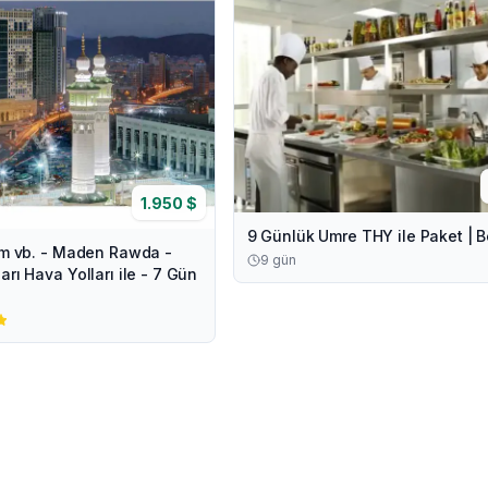
1.950
$
9 Günlük Umre THY ile Paket | B
jum vb. - Maden Rawda -
9
gün
arı Hava Yolları ile - 7 Gün