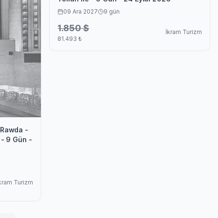
09 Ara 2027
9
gün
1.850
$
İkram Turizm
81.493
₺
n Rawda -
 - 9 Gün -
kram Turizm