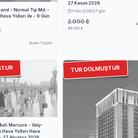
27 Kasım 2026
rand - Normal Tip Md. -
11 Nis 2028
7
gün
Hava Yolları ile - 9 Gün
2.000
$
İ
88.100
₺
n
İkram Turizm
ŞTUR
TUR DOLMUŞTUR
llah Mercure - Valy-
 Hava Yolları Hava
n - 27 Ağustos 2026