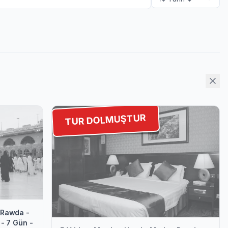
TUR DOLMUŞTUR
n Rawda -
 - 7 Gün -