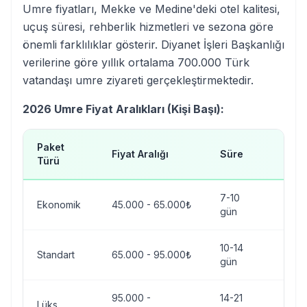
Umre fiyatları, Mekke ve Medine'deki otel kalitesi,
uçuş süresi, rehberlik hizmetleri ve sezona göre
önemli farklılıklar gösterir. Diyanet İşleri Başkanlığı
verilerine göre yıllık ortalama 700.000 Türk
vatandaşı umre ziyareti gerçekleştirmektedir.
2026 Umre Fiyat Aralıkları (Kişi Başı):
Paket
Fiyat Aralığı
Süre
Otel
Türü
7-10
Ekonomik
45.000 - 65.000₺
3-4 y
gün
10-14
Standart
65.000 - 95.000₺
4-5 y
gün
95.000 -
14-21
5 yıl
Lüks