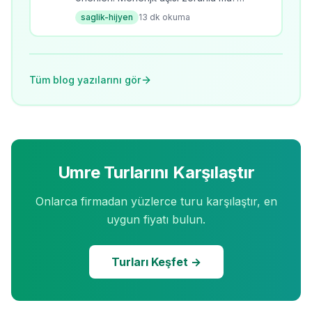
Umrede sıcaktan korunma, hijyen
saglik-hijyen
13
dk okuma
kuralları ve sağlık rehberi. 28K+ arama
hacmi.
Tüm blog yazılarını gör
Umre Turlarını Karşılaştır
Onlarca firmadan yüzlerce turu karşılaştır, en
uygun fiyatı bulun.
Turları Keşfet →