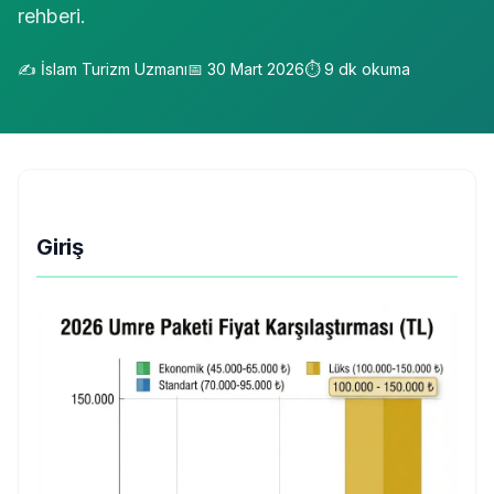
rehberi.
✍️
İslam Turizm Uzmanı
📅
30 Mart 2026
⏱️
9
dk okuma
Giriş