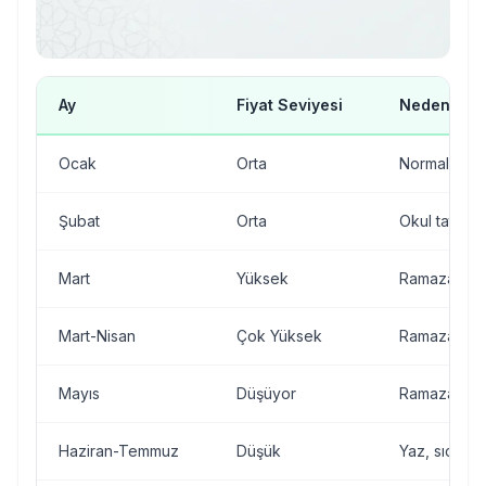
Ay
Fiyat Seviyesi
Neden?
Ocak
Orta
Normal sez
Şubat
Orta
Okul tatili 
Mart
Yüksek
Ramazan ya
Mart-Nisan
Çok Yüksek
Ramazan s
Mayıs
Düşüyor
Ramazan bit
Haziran-Temmuz
Düşük
Yaz, sıcak 