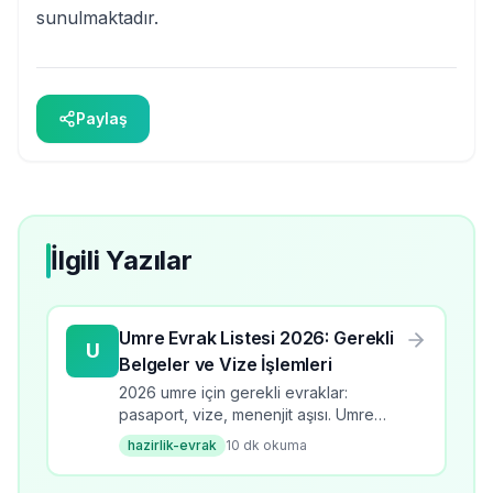
sunulmaktadır.
Paylaş
İlgili Yazılar
Umre Evrak Listesi 2026: Gerekli
U
Belgeler ve Vize İşlemleri
2026 umre için gerekli evraklar:
pasaport, vize, menenjit aşısı. Umre
evrak listesi, başvuru süreci, kontrol
hazirlik-evrak
10
dk okuma
listesi ve dikkat edilmesi gerekenler.