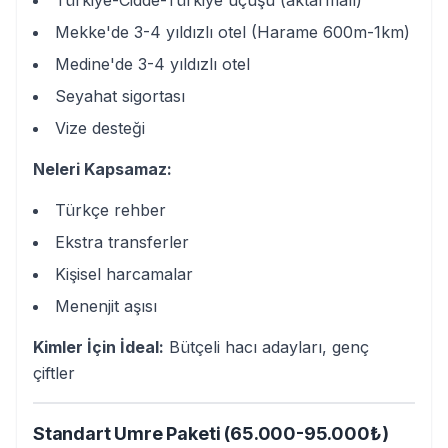
Türkiye-Cidde-Türkiye uçuşu (aktarmalı)
Mekke'de 3-4 yıldızlı otel (Harame 600m-1km)
Medine'de 3-4 yıldızlı otel
Seyahat sigortası
Vize desteği
Neleri Kapsamaz:
Türkçe rehber
Ekstra transferler
Kişisel harcamalar
Menenjit aşısı
Kimler İçin İdeal:
Bütçeli hacı adayları, genç
çiftler
Standart Umre Paketi (65.000-95.000₺)