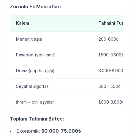
Zorunlu Ek Masraflar:
Kalem
Tahmini Tutar
Menenjit aşısı
200-600₺
Pasaport (yenileme)
1.500-3.500₺
Döviz (cep harçlığı)
3.000-8.000₺
Seyahat sigortası
500-1.500₺
İhram + dini eşyalar
1.000-3.000₺
Toplam Tahmini Bütçe:
Ekonomik:
50.000-75.000₺