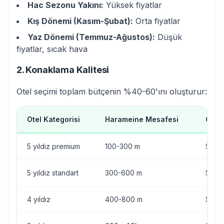
Hac Sezonu Yakını:
Yüksek fiyatlar
Kış Dönemi (Kasım-Şubat):
Orta fiyatlar
Yaz Dönemi (Temmuz-Ağustos):
Düşük
fiyatlar, sıcak hava
2. Konaklama Kalitesi
Otel seçimi toplam bütçenin %40-60'ını oluşturur:
Otel Kategorisi
Harameine Mesafesi
Gecel
5 yıldız premium
100-300 m
$250
5 yıldız standart
300-600 m
$150
4 yıldız
400-800 m
$80-