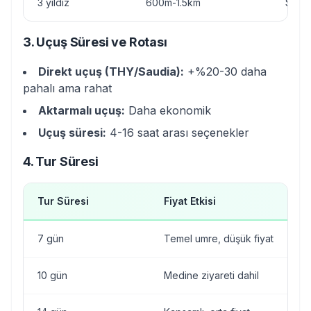
3 yıldız
600m-1.5km
$40-
3. Uçuş Süresi ve Rotası
Direkt uçuş (THY/Saudia):
+%20-30 daha
pahalı ama rahat
Aktarmalı uçuş:
Daha ekonomik
Uçuş süresi:
4-16 saat arası seçenekler
4. Tur Süresi
Tur Süresi
Fiyat Etkisi
7 gün
Temel umre, düşük fiyat
10 gün
Medine ziyareti dahil