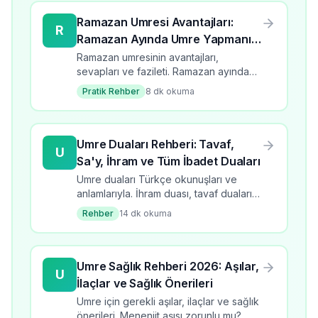
Ramazan Umresi Avantajları:
R
Ramazan Ayında Umre Yapmanın
Fazileti
Ramazan umresinin avantajları,
sevapları ve fazileti. Ramazan ayında
umre yapmanın manevi ve pratik
Pratik Rehber
8
dk okuma
faydaları. 2026 Ramazan umresi için
kapsamlı rehber.
Umre Duaları Rehberi: Tavaf,
U
Sa'y, İhram ve Tüm İbadet Duaları
Umre duaları Türkçe okunuşları ve
anlamlarıyla. İhram duası, tavaf duaları,
sa'y duaları, Safa-Merve duası ve tüm
Rehber
14
dk okuma
umre ibadet duaları rehberi.
Umre Sağlık Rehberi 2026: Aşılar,
U
İlaçlar ve Sağlık Önerileri
Umre için gerekli aşılar, ilaçlar ve sağlık
önerileri. Menenjit aşısı zorunlu mu?