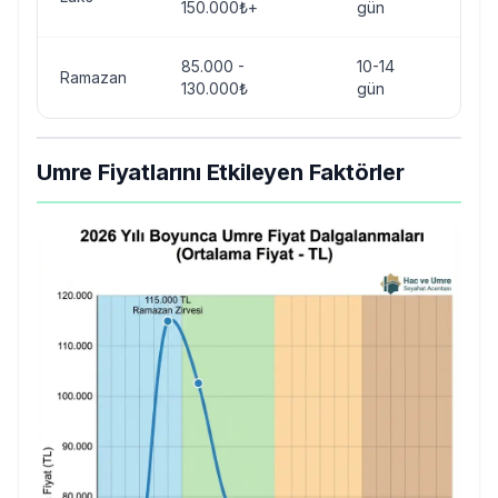
150.000₺+
gün
pre
85.000 -
10-14
Ramazan
4-5 y
130.000₺
gün
Umre Fiyatlarını Etkileyen Faktörler