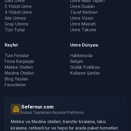
Lüks Umre
Umre Nasıl Yapılır?
5 Yıldızlı Umre
Umre Duaları
4 Yıldızlı Umre
Tavaf Rehberi
Aile Umresi
Umre Vizesi
Grup Umresi
Umre Masrafı
Tüm Turlar
Umre Takvimi
Keşfet
Umre Dünyası
Tüm Firmalar
Hakkımızda
Firma Karşılaştır
İletişim
Mekke Otelleri
Gizlilik Politikası
Medine Otelleri
Kullanım Şartları
Blog Yazıları
Favorilerim
Sefernur.com
Kutsal Topraklara Seyahat Platformu
Mekke ve Medine otelleri, transfer kiralama, taksi
kiralama, rehberli tur ve hepsi bir arada paket hizmetleri