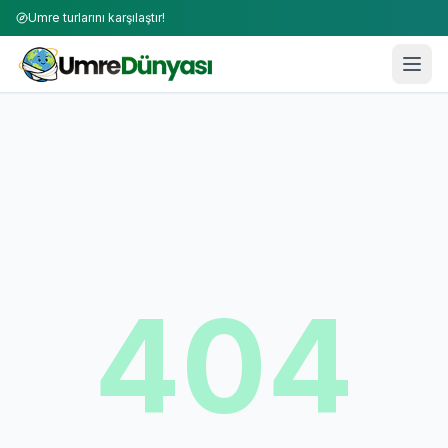
Umre turlarını karşılaştır!
404