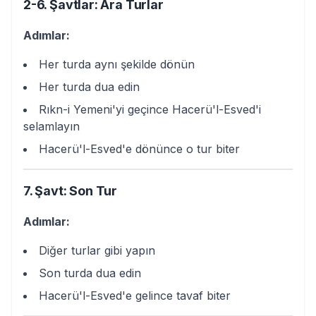
2-6. Şavtlar: Ara Turlar
Adımlar:
Her turda aynı şekilde dönün
Her turda dua edin
Rıkn-i Yemeni'yi geçince Hacerü'l-Esved'i
selamlayın
Hacerü'l-Esved'e dönünce o tur biter
7. Şavt: Son Tur
Adımlar:
Diğer turlar gibi yapın
Son turda dua edin
Hacerü'l-Esved'e gelince tavaf biter