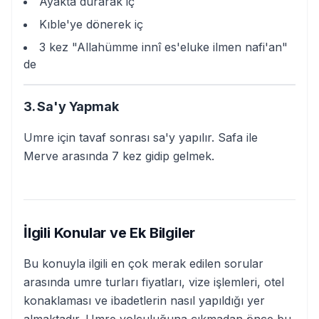
Ayakta durarak iç
Kıble'ye dönerek iç
3 kez "Allahümme innî es'eluke ilmen nafi'an"
de
3. Sa'y Yapmak
Umre için tavaf sonrası sa'y yapılır. Safa ile
Merve arasında 7 kez gidip gelmek.
İlgili Konular ve Ek Bilgiler
Bu konuyla ilgili en çok merak edilen sorular
arasında umre turları fiyatları, vize işlemleri, otel
konaklaması ve ibadetlerin nasıl yapıldığı yer
almaktadır. Umre yolculuğuna çıkmadan önce bu