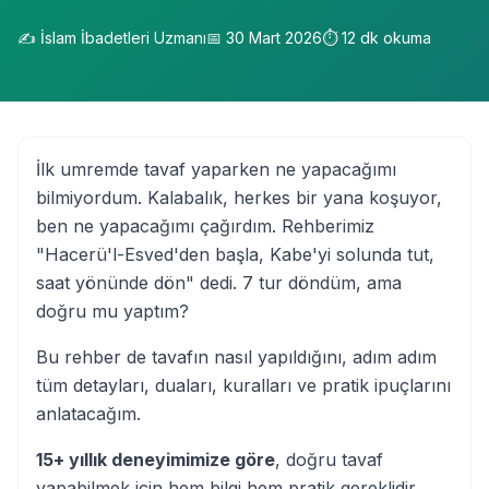
✍️
İslam İbadetleri Uzmanı
📅
30 Mart 2026
⏱️
12
dk okuma
İlk umremde tavaf yaparken ne yapacağımı
bilmiyordum. Kalabalık, herkes bir yana koşuyor,
ben ne yapacağımı çağırdım. Rehberimiz
"Hacerü'l-Esved'den başla, Kabe'yi solunda tut,
saat yönünde dön" dedi. 7 tur döndüm, ama
doğru mu yaptım?
Bu rehber de tavafın nasıl yapıldığını, adım adım
tüm detayları, duaları, kuralları ve pratik ipuçlarını
anlatacağım.
15+ yıllık deneyimimize göre
, doğru tavaf
yapabilmek için hem bilgi hem pratik gereklidir.