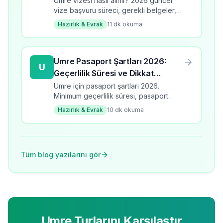
Umre vizesi nasıl alınır? 2026 güncel
vize başvuru süreci, gerekli belgeler,
süre ve ücretler. Adım adım umre vize
Hazırlık & Evrak
11
dk okuma
rehberi.
Umre Pasaport Şartları 2026:
U
Geçerlilik Süresi ve Dikkat
Edilmesi Gerekenler
Umre için pasaport şartları 2026.
Minimum geçerlilik süresi, pasaport
türleri, yenileme süreci ve dikkat
Hazırlık & Evrak
10
dk okuma
edilmesi gerekenler.
Tüm blog yazılarını gör
Umre Turlarını Karşılaştır