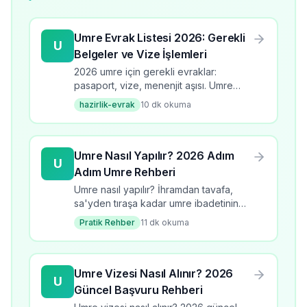
Umre Evrak Listesi 2026: Gerekli
U
Belgeler ve Vize İşlemleri
2026 umre için gerekli evraklar:
pasaport, vize, menenjit aşısı. Umre
evrak listesi, başvuru süreci, kontrol
hazirlik-evrak
10
dk okuma
listesi ve dikkat edilmesi gerekenler.
Umre Nasıl Yapılır? 2026 Adım
U
Adım Umre Rehberi
Umre nasıl yapılır? İhramdan tavafa,
sa'yden tıraşa kadar umre ibadetinin
tüm adımlarını öğrenin. 2026 güncel
Pratik Rehber
11
dk okuma
bilgilerle kapsamlı rehber.
Umre Vizesi Nasıl Alınır? 2026
U
Güncel Başvuru Rehberi