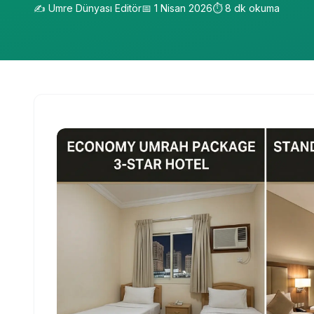
✍️
Umre Dünyası Editör
📅
1 Nisan 2026
⏱️
8
dk okuma