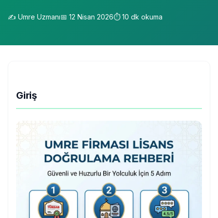
✍️
Umre Uzmanı
📅
12 Nisan 2026
⏱️
10
dk okuma
Giriş