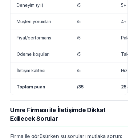
Deneyim (yıl)
/5
5+ yıl ön
Müşteri yorumları
/5
4+ yıldı
Fiyat/performans
/5
Paket iç
Ödeme koşulları
/5
Taksit, 
İletişim kalitesi
/5
Hızlı yan
Toplam puan
/35
25+ öner
Umre Firması ile İletişimde Dikkat
Edilecek Sorular
Firma ile görüşürken şu soruları mutlaka sorun: