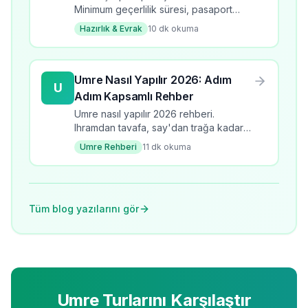
Minimum geçerlilik süresi, pasaport
türleri, yenileme süreci ve dikkat
Hazırlık & Evrak
10
dk okuma
edilmesi gerekenler.
Umre Nasıl Yapılır 2026: Adım
U
Adım Kapsamlı Rehber
Umre nasıl yapılır 2026 rehberi.
Ihramdan tavafa, say'dan trağa kadar
tüm adımlar detaylı anlatım.
Umre Rehberi
11
dk okuma
Tüm blog yazılarını gör
Umre Turlarını Karşılaştır