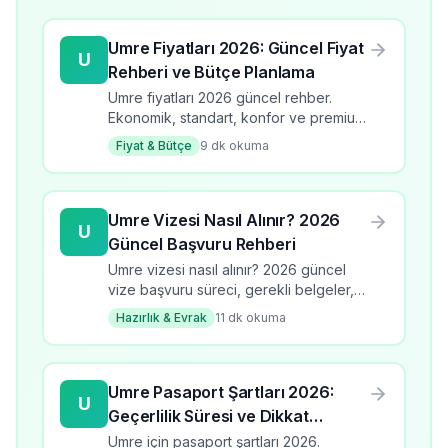
Umre Fiyatları 2026: Güncel Fiyat
U
Rehberi ve Bütçe Planlama
Umre fiyatları 2026 güncel rehber.
Ekonomik, standart, konfor ve premium
paket fiyatları. Bütçe planlama ve
Fiyat & Bütçe
9
dk okuma
tasarruf ipuçları.
Umre Vizesi Nasıl Alınır? 2026
U
Güncel Başvuru Rehberi
Umre vizesi nasıl alınır? 2026 güncel
vize başvuru süreci, gerekli belgeler,
süre ve ücretler. Adım adım umre vize
Hazırlık & Evrak
11
dk okuma
rehberi.
Umre Pasaport Şartları 2026:
U
Geçerlilik Süresi ve Dikkat
Edilmesi Gerekenler
Umre için pasaport şartları 2026.