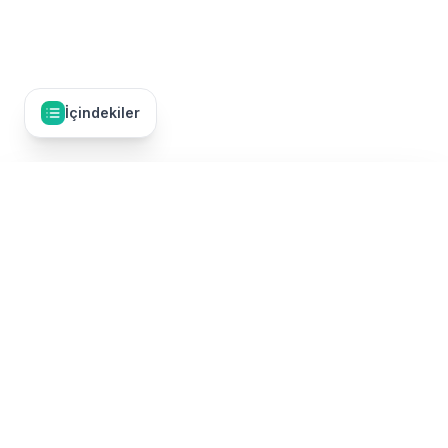
İçindekiler
İçindekiler
34
Umre Rezervasyonu İptal Nedenleri
Umre Dünyası, Türkiye'nin en kapsamlı umre tur karşılaştırma
Kişisel Nedenler
platformudur. 50'den fazla TÜRSAB onaylı umre firmasının
turlarını tek bir yerde karşılaştırarak, en uygun fiyatlı ve kaliteli
umre paketini bulmanızı sağlıyoruz. Ekonomik umre turlarından
Firma Kaynaklı Nedenler
lüks umre paketlerine, Ramazan umresinden Şevval umresine
kadar tüm kategorilerde umre turları sunulmaktadır.
Mücbir Sebepler