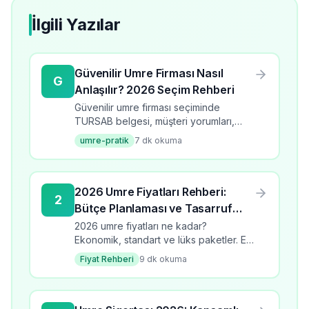
İlgili Yazılar
Güvenilir Umre Firması Nasıl
G
Anlaşılır? 2026 Seçim Rehberi
Güvenilir umre firması seçiminde
TURSAB belgesi, müşteri yorumları,
fiyat şeffaflığı ve Diyanet onayı gibi
umre-pratik
7
dk okuma
kriterler hakkında kapsamlı rehber.
2026 Umre Fiyatları Rehberi:
2
Bütçe Planlaması ve Tasarruf
İpuçları
2026 umre fiyatları ne kadar?
Ekonomik, standart ve lüks paketler. En
ucuz umre turlarını karşılaştırın, tasarruf
Fiyat Rehberi
9
dk okuma
ipuçları ve bütçe planlama rehberi.