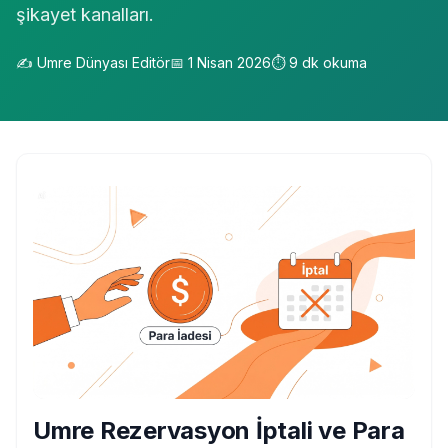
şikayet kanalları.
✍️
Umre Dünyası Editör
📅
1 Nisan 2026
⏱️
9
dk okuma
Umre Rezervasyon İptali ve Para