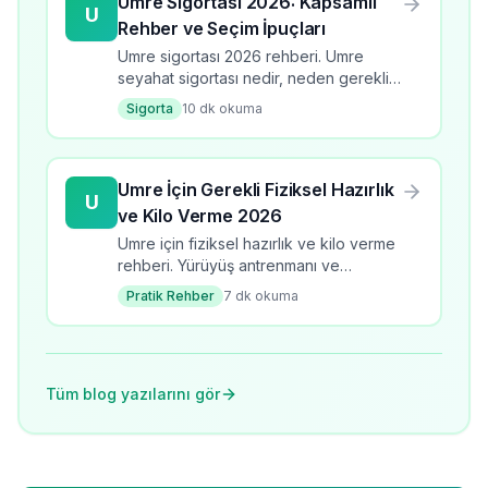
Umre Sigortası 2026: Kapsamlı
U
Rehber ve Seçim İpuçları
Umre sigortası 2026 rehberi. Umre
seyahat sigortası nedir, neden gerekli,
teminat türleri, fiyatları ve seçim ipuçları.
Sigorta
10
dk okuma
Detaylı sigorta rehberi.
Umre İçin Gerekli Fiziksel Hazırlık
U
ve Kilo Verme 2026
Umre için fiziksel hazırlık ve kilo verme
rehberi. Yürüyüş antrenmanı ve
beslenme önerileri. Umre öncesi
Pratik Rehber
7
dk okuma
formda olmak için ipuçları.
Tüm blog yazılarını gör