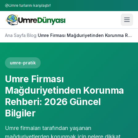
Umre turlarını karşılaştır!
Ana Sayfa
/
Blog
/
Umre Firması Mağduriyetinden Korunma Rehberi: 2026 Güncel Bilgiler
umre-pratik
Umre Firması
Mağduriyetinden Korunma
Rehberi: 2026 Güncel
Bilgiler
Umre firmaları tarafından yaşanan
mağduriyetlerden korunmak için nelere dikkat