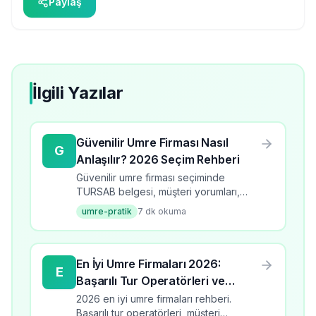
Paylaş
İlgili Yazılar
Güvenilir Umre Firması Nasıl
G
Anlaşılır? 2026 Seçim Rehberi
Güvenilir umre firması seçiminde
TURSAB belgesi, müşteri yorumları,
fiyat şeffaflığı ve Diyanet onayı gibi
umre-pratik
7
dk okuma
kriterler hakkında kapsamlı rehber.
En İyi Umre Firmaları 2026:
E
Başarılı Tur Operatörleri ve
Seçim Kriterleri
2026 en iyi umre firmaları rehberi.
Başarılı tur operatörleri, müşteri