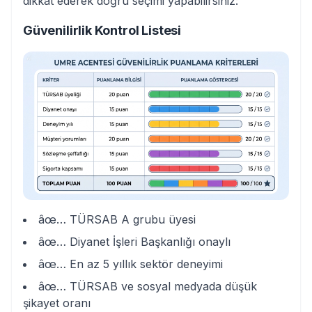
dikkat ederek doğru seçimi yapabilirsiniz:
Güvenilirlik Kontrol Listesi
âœ… TÜRSAB A grubu üyesi
âœ… Diyanet İşleri Başkanlığı onaylı
âœ… En az 5 yıllık sektör deneyimi
âœ… TÜRSAB ve sosyal medyada düşük
şikayet oranı