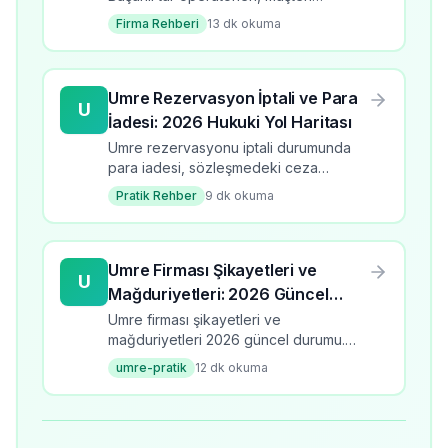
puanları, hizmet kalitesi ve seçim
Firma Rehberi
13
dk okuma
kriterleri.
Umre Rezervasyon İptali ve Para
U
İadesi: 2026 Hukuki Yol Haritası
Umre rezervasyonu iptali durumunda
para iadesi, sözleşmedeki ceza
koşullarına ve iptal zamanına göre
Pratik Rehber
9
dk okuma
değişir. Tüketici Hakem Heyeti ve
TÜRSAB şikayet kanalları.
Umre Firması Şikayetleri ve
U
Mağduriyetleri: 2026 Güncel
Durum ve Çözüm Yolları
Umre firması şikayetleri ve
mağduriyetleri 2026 güncel durumu.
Dolandırıcılık, iptal, eksik hizmet gibi
umre-pratik
12
dk okuma
yaygın sorunlar ve hak arama yolları.