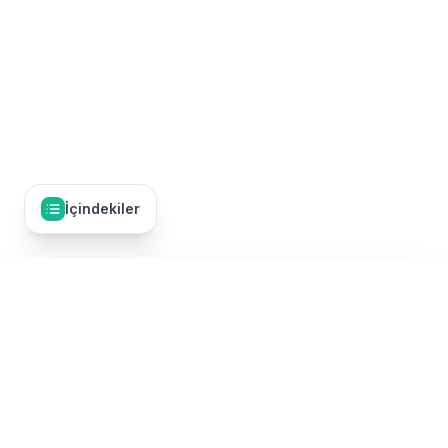
İçindekiler
İçindekiler
23
Umre Firması Mağduriyeti: Temel Bilgiler
Umre Dünyası, Türkiye'nin en kapsamlı umre tur karşılaştırma
En Yaygın Umre Firması Mağduriyet Türleri
platformudur. 50'den fazla TÜRSAB onaylı umre firmasının
turlarını tek bir yerde karşılaştırarak, en uygun fiyatlı ve kaliteli