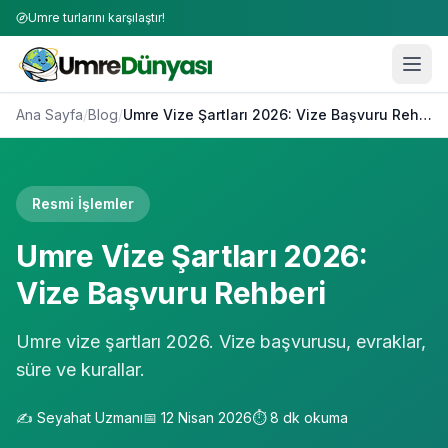
Umre turlarını karşılaştır!
Ana Sayfa
/
Blog
/
Umre Vize Şartları 2026: Vize Başvuru Rehberi
Resmi İşlemler
Umre Vize Şartları 2026:
Vize Başvuru Rehberi
Umre vize şartları 2026. Vize başvurusu, evraklar,
süre ve kurallar.
✍️
Seyahat Uzmanı
📅
12 Nisan 2026
⏱️
8
dk okuma