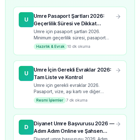
Umre Pasaport Şartları 2026:
U
Geçerlilik Süresi ve Dikkat
Edilmesi Gerekenler
Umre için pasaport şartları 2026.
Minimum geçerlilik süresi, pasaport
türleri, yenileme süreci ve dikkat
Hazırlık & Evrak
10
dk okuma
edilmesi gerekenler.
Umre İçin Gerekli Evraklar 2026:
U
Tam Liste ve Kontrol
Umre için gerekli evraklar 2026.
Pasaport, vize, aşı kartı ve diğer
belgeler.
Resmi İşlemler
7
dk okuma
Diyanet Umre Başvurusu 2026 —
D
Adım Adım Online ve Şahsen
Başvuru
Diyanet umre başvurusu 2026: Adım