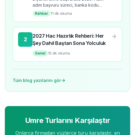
adım başvuru süreci, banka kodu
ödeme, e-Devlet kayıt, gerekli evraklar
Rehber
11
dk okuma
ve sıkça sorulan sorular.
2027 Hac Hazırlık Rehberi: Her
2
Şey Dahil Baştan Sona Yolculuk
Genel
15
dk okuma
Tüm blog yazılarını gör
Umre Turlarını Karşılaştır
Onlarca firmadan yüzlerce turu karşılaştır, en