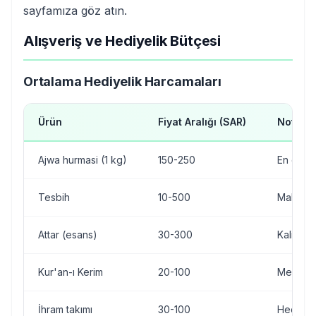
sayfamıza göz atın.
Alışveriş ve Hediyelik Bütçesi
Ortalama Hediyelik Harcamaları
Ürün
Fiyat Aralığı (SAR)
Not
Ajwa hurmasi (1 kg)
150-250
En değe
Tesbih
10-500
Malzem
Attar (esans)
30-300
Kaliteye
Kur'an-ı Kerim
20-100
Medine 
İhram takımı
30-100
Hediye 