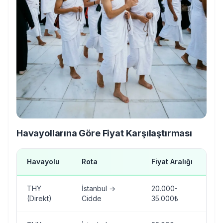
Havayollarına Göre Fiyat Karşılaştırması
Havayolu
Rota
Fiyat Aralığı
No
THY
İstanbul →
20.000-
En
(Direkt)
Cidde
35.000₺