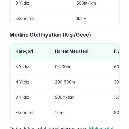
3 Yıldız
500m-1km
20
Ekonomik
1km+
10
Medine Otel Fiyatları (Kişi/Gece)
Kategori
Harem Mesafesi
Fiyat
5 Yıldız
0-200m
600-2.
4 Yıldız
200-500m
300-70
3 Yıldız
500m-1km
150-40
Ekonomik
1km+
80-250
Daha detaylı otel karşılaştırması için
Mekke otel