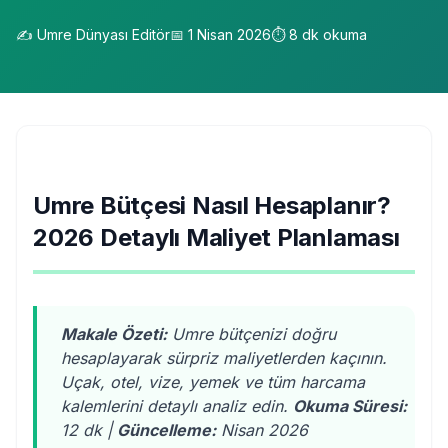
✍️
Umre Dünyası Editör
📅
1 Nisan 2026
⏱️
8
dk okuma
Umre Bütçesi Nasıl Hesaplanır?
2026 Detaylı Maliyet Planlaması
Makale Özeti:
Umre bütçenizi doğru
hesaplayarak sürpriz maliyetlerden kaçının.
Uçak, otel, vize, yemek ve tüm harcama
kalemlerini detaylı analiz edin.
Okuma Süresi:
12 dk |
Güncelleme:
Nisan 2026