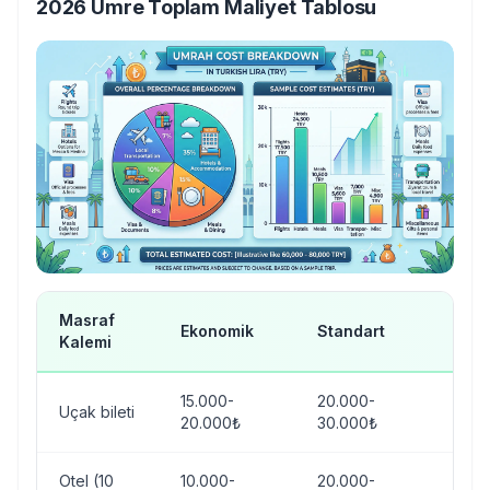
2026 Umre Toplam Maliyet Tablosu
Masraf
Ekonomik
Standart
Lük
Kalemi
15.000-
20.000-
35.0
Uçak bileti
20.000₺
30.000₺
50.
Otel (10
10.000-
20.000-
50.0