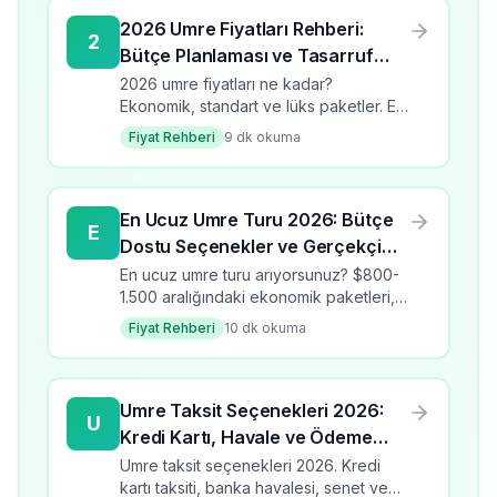
2026 Umre Fiyatları Rehberi:
2
Bütçe Planlaması ve Tasarruf
İpuçları
2026 umre fiyatları ne kadar?
Ekonomik, standart ve lüks paketler. En
ucuz umre turlarını karşılaştırın, tasarruf
Fiyat Rehberi
9
dk okuma
ipuçları ve bütçe planlama rehberi.
En Ucuz Umre Turu 2026: Bütçe
E
Dostu Seçenekler ve Gerçekçi
Beklentiler
En ucuz umre turu arıyorsunuz? $800-
1.500 aralığındaki ekonomik paketleri,
avantajlarından dezavantajlarına kadar
Fiyat Rehberi
10
dk okuma
tüm gerçekleri anlatıyorum. 35K+ arama
hacmi.
Umre Taksit Seçenekleri 2026:
U
Kredi Kartı, Havale ve Ödeme
Planları
Umre taksit seçenekleri 2026. Kredi
kartı taksiti, banka havalesi, senet ve