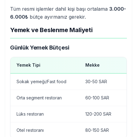
Tüm resmi işlemler dahil kişi başı ortalama
3.000-
6.000₺
bütçe ayırmanız gerekir.
Yemek ve Beslenme Maliyeti
Günlük Yemek Bütçesi
Yemek Tipi
Mekke
Med
Sokak yemeği/Fast food
30-50 SAR
25-
Orta segment restoran
60-100 SAR
50-
Lüks restoran
120-200 SAR
100-
Otel restoranı
80-150 SAR
70-1