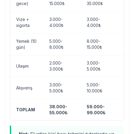
gece)
15.000₺
35.000₺
100.
Vize +
3.000-
3.000-
3.00
sigorta
4.000₺
4.000₺
Yemek (10
5.000-
8.000-
15.0
gün)
8.000₺
15.000₺
25.0
2.000-
3.000-
Ulaşım
5.00
3.000₺
5.000₺
3.000-
5.000-
10.0
Alışveriş
5.000₺
10.000₺
20.
38.000-
59.000-
118
TOPLAM
55.000₺
99.000₺
209