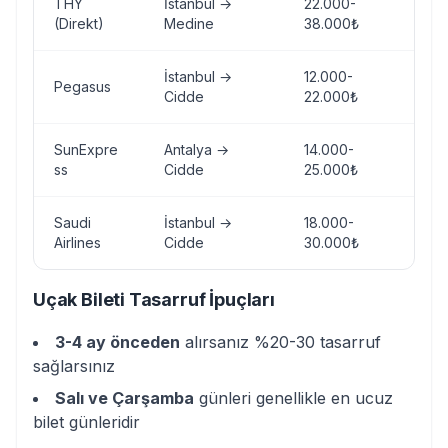
THY
İstanbul →
22.000-
Di
(Direkt)
Medine
38.000₺
İstanbul →
12.000-
Pegasus
Ek
Cidde
22.000₺
SunExpre
Antalya →
14.000-
Ak
ss
Cidde
25.000₺
Saudi
İstanbul →
18.000-
Su
Airlines
Cidde
30.000₺
ha
Uçak Bileti Tasarruf İpuçları
3-4 ay önceden
alırsanız %20-30 tasarruf
sağlarsınız
Salı ve Çarşamba
günleri genellikle en ucuz
bilet günleridir