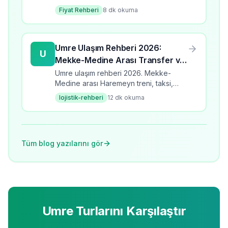
ödeme planları. Umre masraflarını
Fiyat Rehberi
8
dk okuma
kolayca ödeme yöntemleri ve taksit
hesaplama.
Umre Ulaşım Rehberi 2026:
U
Mekke-Medine Arası Transfer ve
Tren Seçenekleri
Umre ulaşım rehberi 2026. Mekke-
Medine arası Haremeyn treni, taksi,
otobüs seçenekleri, Cidde havalimanı
lojistik-rehberi
12
dk okuma
transferi ve maliyetler. 6.8K+ arama
hacmi.
Tüm blog yazılarını gör
Umre Turlarını Karşılaştır