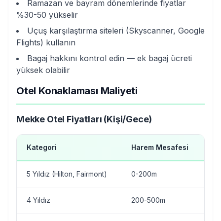
Ramazan ve bayram dönemlerinde fiyatlar
%30-50 yükselir
Uçuş karşılaştırma siteleri (Skyscanner, Google
Flights) kullanın
Bagaj hakkını kontrol edin — ek bagaj ücreti
yüksek olabilir
Otel Konaklaması Maliyeti
Mekke Otel Fiyatları (Kişi/Gece)
Kategori
Harem Mesafesi
Fi
5 Yıldız (Hilton, Fairmont)
0-200m
80
4 Yıldız
200-500m
40