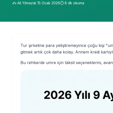
✍️
Ali Yılmaz
📅
15 Ocak 2026
⏱️
8
dk okuma
Tur şirketine para yetiştiremeyince çoğu kişi "
gitmek artık çok daha kolay. Annem kredi kartıyla 
Bu rehberde umre için taksit seçeneklerini, avant