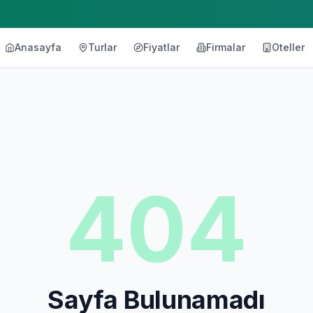
Anasayfa
Turlar
Fiyatlar
Firmalar
Oteller
404
Sayfa Bulunamadı