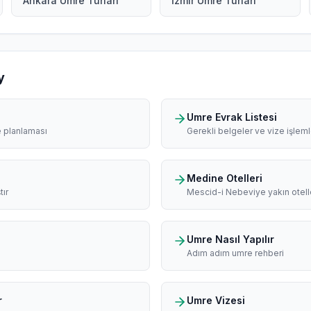
Ankara Umre Turları
İzmir Umre Turları
y
Umre Evrak Listesi
e planlaması
Gerekli belgeler ve vize işleml
Medine Otelleri
tır
Mescid-i Nebeviye yakın otell
Umre Nasıl Yapılır
Adım adım umre rehberi
r
Umre Vizesi