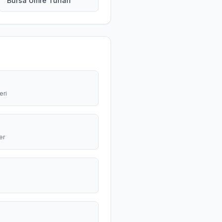
Bursa Umre Turları
eri
er