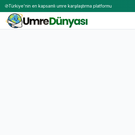
Türkiye'nin en kapsamlı umre karşılaştırma platformu