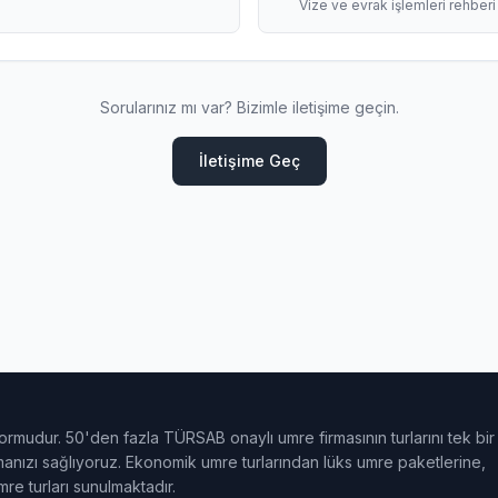
Vize ve evrak işlemleri rehberi
Sorularınız mı var? Bizimle iletişime geçin.
İletişime Geç
ormudur. 50'den fazla TÜRSAB onaylı umre firmasının turlarını tek bir
ulmanızı sağlıyoruz. Ekonomik umre turlarından lüks umre paketlerine,
e turları sunulmaktadır.