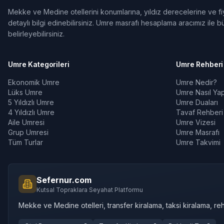
Mekke ve Medine otellerini konumlarına, yıldız derecelerine ve fiya
detaylı bilgi edinebilirsiniz. Umre masrafı hesaplama aracımız ile bü
belirleyebilirsiniz.
Umre Kategorileri
Umre Rehberi
Ekonomik Umre
Umre Nedir?
Lüks Umre
Umre Nasıl Yapı
5 Yıldızlı Umre
Umre Duaları
4 Yıldızlı Umre
Tavaf Rehberi
Aile Umresi
Umre Vizesi
Grup Umresi
Umre Masrafı
Tüm Turlar
Umre Takvimi
Sefernur.com
Kutsal Topraklara Seyahat Platformu
Mekke ve Medine otelleri, transfer kiralama, taksi kiralama, reh