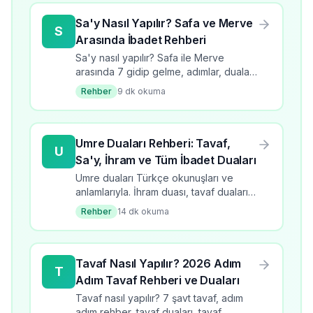
Sa'y Nasıl Yapılır? Safa ve Merve
S
Arasında İbadet Rehberi
Sa'y nasıl yapılır? Safa ile Merve
arasında 7 gidip gelme, adımlar, dualar
ve kurallar. Umrenin vaciplerinden sa'y
Rehber
9
dk okuma
için tam rehber.
Umre Duaları Rehberi: Tavaf,
U
Sa'y, İhram ve Tüm İbadet Duaları
Umre duaları Türkçe okunuşları ve
anlamlarıyla. İhram duası, tavaf duaları,
sa'y duaları, Safa-Merve duası ve tüm
Rehber
14
dk okuma
umre ibadet duaları rehberi.
Tavaf Nasıl Yapılır? 2026 Adım
T
Adım Tavaf Rehberi ve Duaları
Tavaf nasıl yapılır? 7 şavt tavaf, adım
adım rehber, tavaf duaları, tavaf