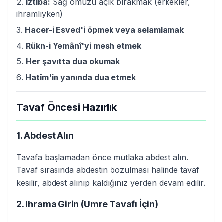
Iztıba:
Sağ omuzu açık bırakmak (erkekler,
ihramlıyken)
Hacer-i Esved'i öpmek veya selamlamak
Rükn-i Yemânî'yi mesh etmek
Her şavıtta dua okumak
Hatîm'in yanında dua etmek
Tavaf Öncesi Hazırlık
1. Abdest Alın
Tavafa başlamadan önce mutlaka abdest alın.
Tavaf sırasında abdestin bozulması halinde tavaf
kesilir, abdest alınıp kaldığınız yerden devam edilir.
2. Ihrama Girin (Umre Tavafı İçin)