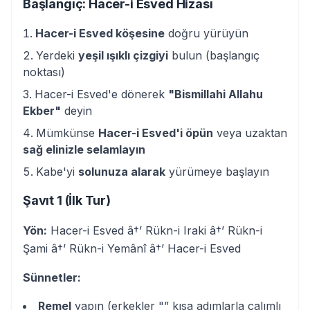
Başlangıç: Hacer-i Esved Hizası
Hacer-i Esved köşesine
doğru yürüyün
Yerdeki
yeşil ışıklı çizgiyi
bulun (başlangıç
noktası)
Hacer-i Esved'e dönerek
"Bismillahi Allahu
Ekber"
deyin
Mümkünse
Hacer-i Esved'i öpün
veya uzaktan
sağ elinizle selamlayın
Kabe'yi
solunuza alarak
yürümeye başlayın
Şavıt 1 (İlk Tur)
Yön:
Hacer-i Esved â†’ Rükn-i Iraki â†’ Rükn-i
Şami â†’ Rükn-i Yemânî â†’ Hacer-i Esved
Sünnetler:
Remel
yapın (erkekler "” kısa adımlarla çalımlı