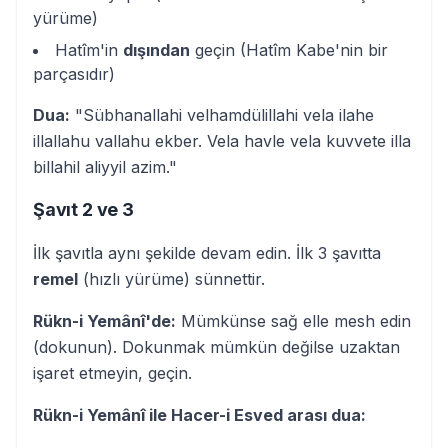
yürüme)
Hatîm'in
dışından
geçin (Hatîm Kabe'nin bir
parçasıdır)
Dua:
"Sübhanallahi velhamdülillahi vela ilahe
illallahu vallahu ekber. Vela havle vela kuvvete illa
billahil aliyyil azim."
Şavıt 2 ve 3
İlk şavıtla aynı şekilde devam edin. İlk 3 şavıtta
remel
(hızlı yürüme) sünnettir.
Rükn-i Yemânî'de:
Mümkünse sağ elle mesh edin
(dokunun). Dokunmak mümkün değilse uzaktan
işaret etmeyin, geçin.
Rükn-i Yemânî ile Hacer-i Esved arası dua: