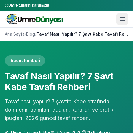
Umre turlarını karşılaştır!
Ana Sayfa
/
Blog
/
Tavaf Nasıl Yapılır? 7 Şavt Kabe Tavafı Rehberi
İbadet Rehberi
Tavaf Nasıl Yapılır? 7 Şavt
Kabe Tavafı Rehberi
Tavaf nasıl yapılır? 7 şavtta Kabe etrafında
dönmenin adımları, duaları, kuralları ve pratik
ipuçları. 2026 güncel tavaf rehberi.
✍️
Umre Dünyası Editör
📅
7 Nisan 2026
⏱️
11
dk okuma