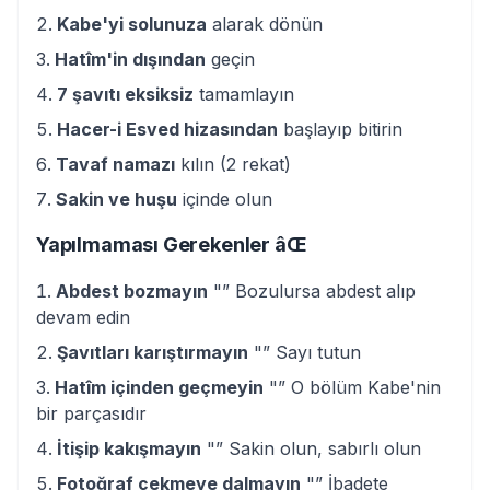
Kabe'yi solunuza
alarak dönün
Hatîm'in dışından
geçin
7 şavıtı eksiksiz
tamamlayın
Hacer-i Esved hizasından
başlayıp bitirin
Tavaf namazı
kılın (2 rekat)
Sakin ve huşu
içinde olun
Yapılmaması Gerekenler âŒ
Abdest bozmayın
"” Bozulursa abdest alıp
devam edin
Şavıtları karıştırmayın
"” Sayı tutun
Hatîm içinden geçmeyin
"” O bölüm Kabe'nin
bir parçasıdır
İtişip kakışmayın
"” Sakin olun, sabırlı olun
Fotoğraf çekmeye dalmayın
"” İbadete