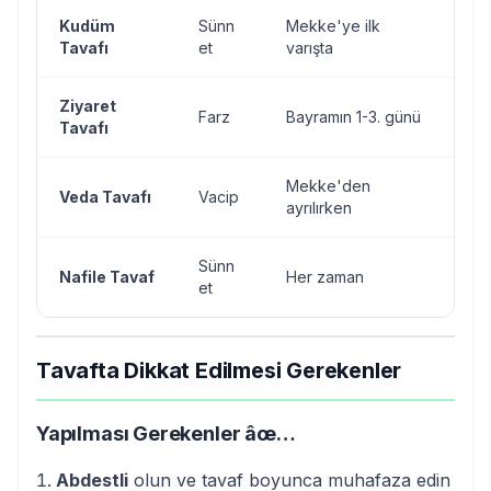
Kudüm
Sünn
Mekke'ye ilk
H
Tavafı
et
varışta
ya
Ziyaret
H
Farz
Bayramın 1-3. günü
Tavafı
ya
Mekke'den
Veda Tavafı
Vacip
Tü
ayrılırken
Sünn
Nafile Tavaf
Her zaman
İs
et
Tavafta Dikkat Edilmesi Gerekenler
Yapılması Gerekenler âœ…
Abdestli
olun ve tavaf boyunca muhafaza edin