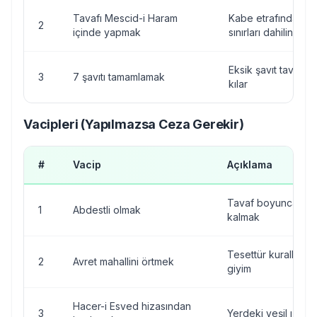
Tavafı Mescid-i Haram
Kabe etrafında, h
2
içinde yapmak
sınırları dahilinde
Eksik şavıt tavafı 
3
7 şavıtı tamamlamak
kılar
Vacipleri (Yapılmazsa Ceza Gerekir)
#
Vacip
Açıklama
Tavaf boyunca abd
1
Abdestli olmak
kalmak
Tesettür kuralların
2
Avret mahallini örtmek
giyim
Hacer-i Esved hizasından
3
Yerdeki yeşil ışıklı