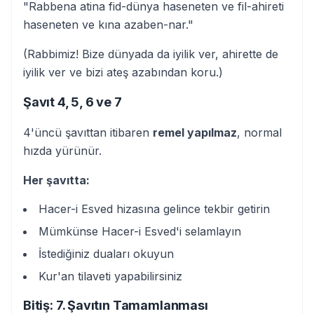
"Rabbena atina fid-dünya haseneten ve fil-ahireti
haseneten ve kına azaben-nar."
(Rabbimiz! Bize dünyada da iyilik ver, ahirette de
iyilik ver ve bizi ateş azabından koru.)
Şavıt 4, 5, 6 ve 7
4'üncü şavıttan itibaren
remel yapılmaz
, normal
hızda yürünür.
Her şavıtta:
Hacer-i Esved hizasına gelince tekbir getirin
Mümkünse Hacer-i Esved'i selamlayın
İstediğiniz duaları okuyun
Kur'an tilaveti yapabilirsiniz
Bitiş: 7. Şavıtın Tamamlanması