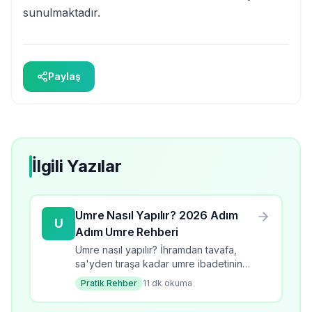
sunulmaktadır.
Paylaş
İlgili Yazılar
Umre Nasıl Yapılır? 2026 Adım
U
Adım Umre Rehberi
Umre nasıl yapılır? İhramdan tavafa,
sa'yden tıraşa kadar umre ibadetinin
tüm adımlarını öğrenin. 2026 güncel
Pratik Rehber
11
dk okuma
bilgilerle kapsamlı rehber.