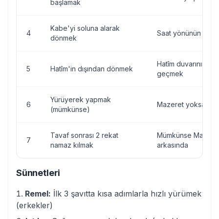
başlamak
Kabe'yi soluna alarak
4
Saat yönünün tersi
dönmek
Hatîm duvarının dış
5
Hatîm'in dışından dönmek
geçmek
Yürüyerek yapmak
6
Mazeret yoksa yür
(mümkünse)
Tavaf sonrası 2 rekat
Mümkünse Makam-ı
7
namaz kılmak
arkasında
Sünnetleri
Remel:
İlk 3 şavıtta kısa adımlarla hızlı yürümek
(erkekler)