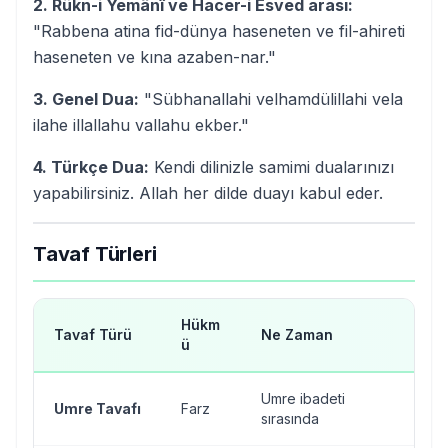
2. Rükn-i Yemânî ve Hacer-i Esved arası:
"Rabbena atina fid-dünya haseneten ve fil-ahireti
haseneten ve kına azaben-nar."
3. Genel Dua:
"Sübhanallahi velhamdülillahi vela
ilahe illallahu vallahu ekber."
4. Türkçe Dua:
Kendi dilinizle samimi dualarınızı
yapabilirsiniz. Allah her dilde duayı kabul eder.
Tavaf Türleri
Hükm
Tavaf Türü
Ne Zaman
Ki
ü
Umre ibadeti
T
Umre Tavafı
Farz
sırasında
um