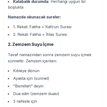
Kalabalık durumda:
Herhangi uygun bir
boşlukta
Namazda okunacak sureler:
1. Rekat: Fatiha + Kafirun Suresi
2. Rekat: Fatiha + İhlas Suresi
2. Zemzem Suyu İçme
Tavaf namazından sonra zemzem suyu içmek
sünnettir. Zemzem içerken:
Kıbleye dönün
Ayakta için (sünnet)
"Bismillah" deyin
Dua edin (zemzem duası)
3 nefeste için