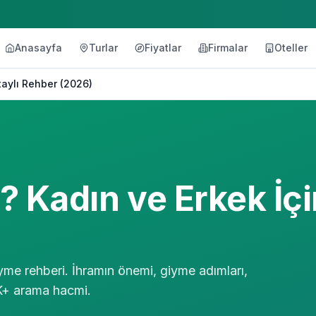
Anasayfa
Turlar
Fiyatlar
Firmalar
Oteller
etaylı Rehber (2026)
r? Kadın ve Erkek İç
giyme rehberi. İhramın önemi, giyme adımları,
7K+ arama hacmi.