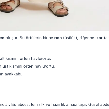
den
oluşur. Bu örtülerin birine
rıda
(üstlük), diğerine
izar
(al
t kısmını örten havlu/örtü.
üst kısmını örten havlu/örtü.
an ayakkabı.
ttir. Bu abdest temizlik ve hazırlık amacı taşır. Gusül abde