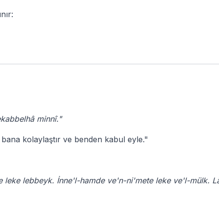
ınır:
ekabbelhâ minnî."
bana kolaylaştır ve benden kabul eyle."
leke lebbeyk. İnne'l-hamde ve'n-ni'mete leke ve'l-mülk. Lâ