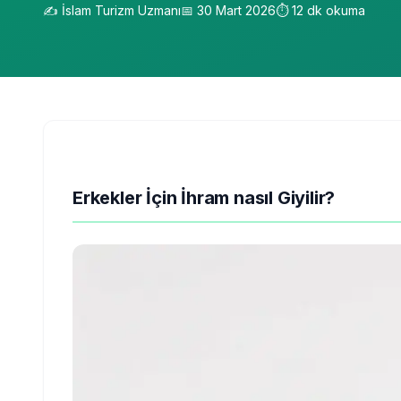
✍️
İslam Turizm Uzmanı
📅
30 Mart 2026
⏱️
12
dk okuma
Erkekler İçin İhram nasıl Giyilir?