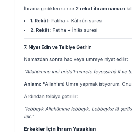
İhrama girdikten sonra
2 rekat ihram namazı
kıl
1. Rekât:
Fatiha + Kâfirûn suresi
2. Rekât:
Fatiha + İhlâs suresi
7. Niyet Edin ve Telbiye Getirin
Namazdan sonra hac veya umreye niyet edilir:
"Allahümme innî urîdü'l-umrete feyessirhâ lî ve t
Anlamı:
"Allah'ım! Umre yapmak istiyorum. Onu 
Ardından telbiye getirilir:
"lebbeyk Allahümme lebbeyk. Lebbeyke lâ şerîke 
lek."
Erkekler İçin İhram Yasakları