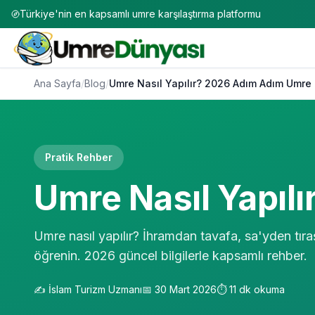
Türkiye'nin en kapsamlı umre karşılaştırma platformu
Ana Sayfa
/
Blog
/
Umre Nasıl Yapılır? 2026 Adım Adım Umre
Pratik Rehber
Umre Nasıl Yapıl
Umre nasıl yapılır? İhramdan tavafa, sa'yden tır
öğrenin. 2026 güncel bilgilerle kapsamlı rehber.
✍️
İslam Turizm Uzmanı
📅
30 Mart 2026
⏱️
11
dk okuma