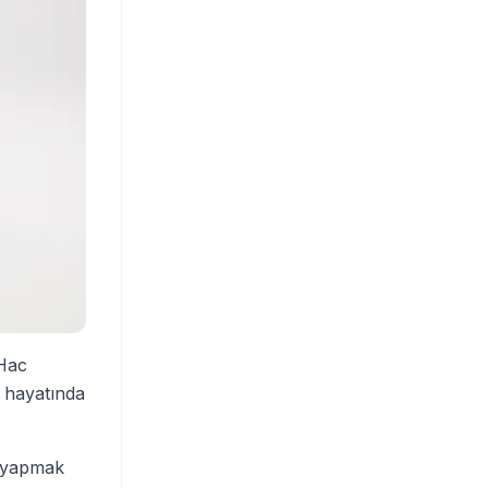
 Hac
) hayatında
y yapmak