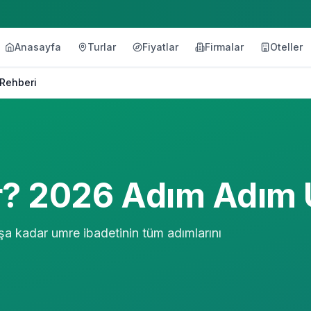
Anasayfa
Turlar
Fiyatlar
Firmalar
Oteller
 Rehberi
ır? 2026 Adım Adım
aşa kadar umre ibadetinin tüm adımlarını