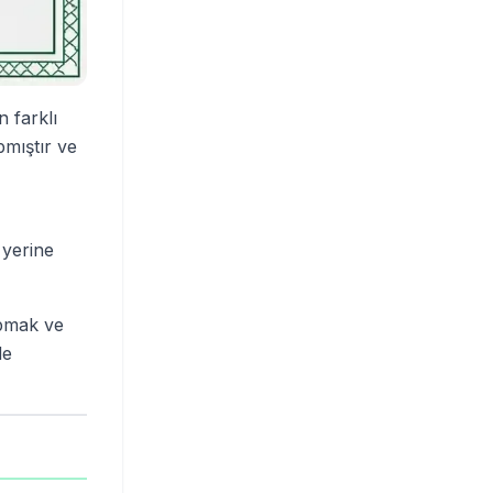
 farklı
pmıştır ve
 yerine
apmak ve
de