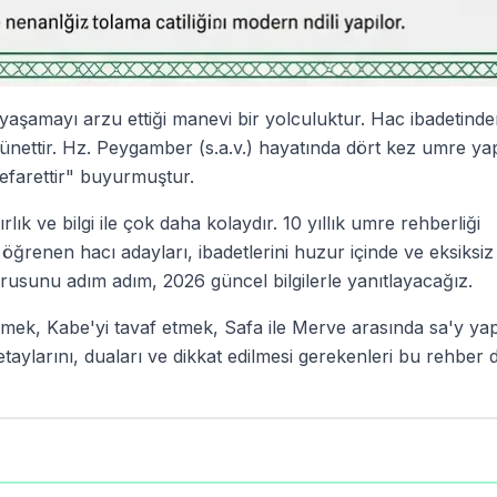
şamayı arzu ettiği manevi bir yolculuktur. Hac ibadetinden
sünettir. Hz. Peygamber (s.a.v.) hayatında dört kez umre ya
farettir" buyurmuştur.
k ve bilgi ile çok daha kolaydır. 10 yıllık umre rehberliği
ğrenen hacı adayları, ibadetlerini huzur içinde ve eksiksiz
orusunu adım adım, 2026 güncel bilgilerle yanıtlayacağız.
rmek, Kabe'yi tavaf etmek, Safa ile Merve arasında sa'y y
taylarını, duaları ve dikkat edilmesi gerekenleri bu rehber 