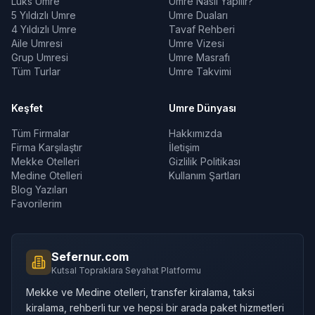
Lüks Umre
Umre Nasıl Yapılır?
5 Yıldızlı Umre
Umre Duaları
4 Yıldızlı Umre
Tavaf Rehberi
Aile Umresi
Umre Vizesi
Grup Umresi
Umre Masrafı
Tüm Turlar
Umre Takvimi
Keşfet
Umre Dünyası
Tüm Firmalar
Hakkımızda
Firma Karşılaştır
İletişim
Mekke Otelleri
Gizlilik Politikası
Medine Otelleri
Kullanım Şartları
Blog Yazıları
Favorilerim
Sefernur.com
Kutsal Topraklara Seyahat Platformu
Mekke ve Medine otelleri, transfer kiralama, taksi
kiralama, rehberli tur ve hepsi bir arada paket hizmetleri