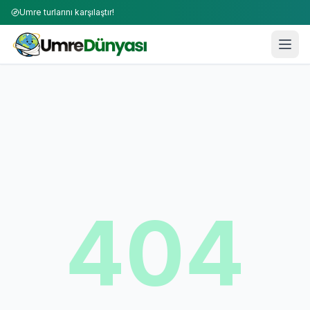
Umre turlarını karşılaştır!
404