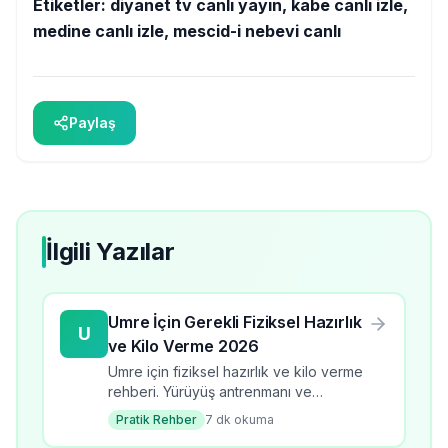
Etiketler:
diyanet tv canlı yayın, kabe canlı izle,
medine canlı izle, mescid-i nebevi canlı
Paylaş
İlgili Yazılar
Umre İçin Gerekli Fiziksel Hazırlık
U
ve Kilo Verme 2026
Umre için fiziksel hazırlık ve kilo verme
rehberi. Yürüyüş antrenmanı ve
beslenme önerileri. Umre öncesi
Pratik Rehber
7
dk okuma
formda olmak için ipuçları.