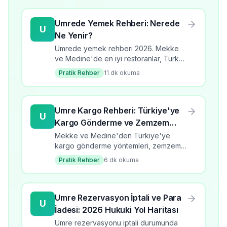
Umrede Yemek Rehberi: Nerede
U
Ne Yenir?
Umrede yemek rehberi 2026. Mekke
ve Medine'de en iyi restoranlar, Türk
mutfağı, Arap yemekleri, fiyatlar ve
Pratik Rehber
11
dk okuma
beslenme ipuçları.
Umre Kargo Rehberi: Türkiye'ye
U
Kargo Gönderme ve Zemzem
Taşıma
Mekke ve Medine'den Türkiye'ye
kargo gönderme yöntemleri, zemzem
suyu taşıma kuralları, bagaj limitleri ve
Pratik Rehber
6
dk okuma
gümrük işlemleri hakkında kapsamlı
rehber.
Umre Rezervasyon İptali ve Para
U
İadesi: 2026 Hukuki Yol Haritası
Umre rezervasyonu iptali durumunda