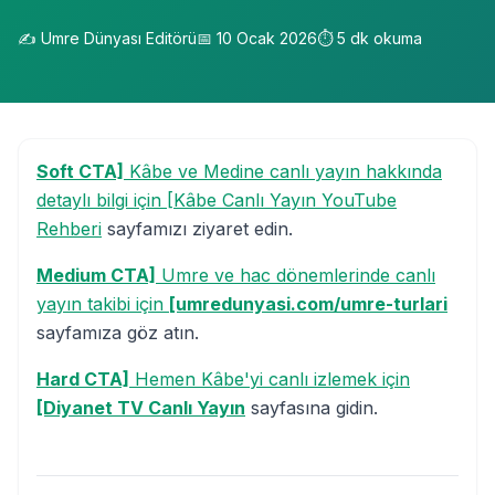
✍️
Umre Dünyası Editörü
📅
10 Ocak 2026
⏱️
5
dk okuma
Soft CTA]
Kâbe ve Medine canlı yayın hakkında
detaylı bilgi için [Kâbe Canlı Yayın YouTube
Rehberi
sayfamızı ziyaret edin.
Medium CTA]
Umre ve hac dönemlerinde canlı
yayın takibi için
[umredunyasi.com/umre-turlari
sayfamıza göz atın.
Hard CTA]
Hemen Kâbe'yi canlı izlemek için
[Diyanet TV Canlı Yayın
sayfasına gidin.