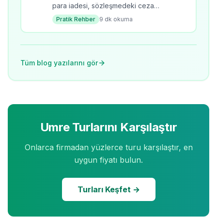
para iadesi, sözleşmedeki ceza
koşullarına ve iptal zamanına göre
Pratik Rehber
9
dk okuma
değişir. Tüketici Hakem Heyeti ve
TÜRSAB şikayet kanalları.
Tüm blog yazılarını gör
Umre Turlarını Karşılaştır
Onlarca firmadan yüzlerce turu karşılaştır, en
uygun fiyatı bulun.
Turları Keşfet →