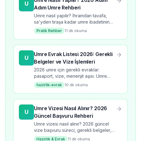
U
Adım Umre Rehberi
Umre nasıl yapılır? İhramdan tavafa,
sa'yden tıraşa kadar umre ibadetinin
tüm adımlarını öğrenin. 2026 güncel
Pratik Rehber
11
dk okuma
bilgilerle kapsamlı rehber.
Umre Evrak Listesi 2026: Gerekli
U
Belgeler ve Vize İşlemleri
2026 umre için gerekli evraklar:
pasaport, vize, menenjit aşısı. Umre
evrak listesi, başvuru süreci, kontrol
hazirlik-evrak
10
dk okuma
listesi ve dikkat edilmesi gerekenler.
Umre Vizesi Nasıl Alınır? 2026
U
Güncel Başvuru Rehberi
Umre vizesi nasıl alınır? 2026 güncel
vize başvuru süreci, gerekli belgeler,
süre ve ücretler. Adım adım umre vize
Hazırlık & Evrak
11
dk okuma