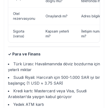
doğru mu?
telefonda mı?
Otel
Onaylandı mı?
Adres bilgileri va
rezervasyonu
Sigorta
Kapsam yeterli
İletişim numarası 
(varsa)
mi?
mı?
✓ Para ve Finans
Türk Lirası: Havalimanında döviz bozdurma için
yeterli miktar
Suudi Riyali: Harcırah için 500-1.000 SAR iyi bir
başlangıç (1 USD ≈ 3.75 SAR)
Kredi kartı: Mastercard veya Visa, Suudi
Arabistan'da yaygın kabul görüyor
Yedek ATM kartı