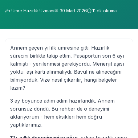
✍️
Umre Hazırlık Uzmanı
📅
30 Mart 2026
⏱️
11
dk okuma
Annem geçen yıl ilk umresine gitti. Hazırlık
sürecini birlikte takip ettim. Pasaportun son 6 ayı
kalmıştı - yenilenmesi gerekiyordu. Menenjit aşısı
yoktu, aşı kartı alınmalıydı. Bavul ne alınacağını
bilmiyorduk. Vize nasıl çıkarılır, hangi belgeler
lazım?
3 ay boyunca adım adım hazırlandık. Annem
sorunsuz döndü. Bu rehber de o deneyimi
aktarıyorum - hem eksikleri hem doğru
yaptıklarımızı.
12+ yıllık deneyimimize göre
, erken hazırlık umre