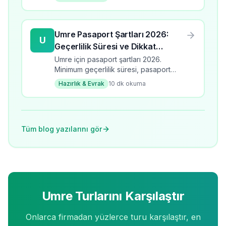
rehberi.
Umre Pasaport Şartları 2026:
U
Geçerlilik Süresi ve Dikkat
Edilmesi Gerekenler
Umre için pasaport şartları 2026.
Minimum geçerlilik süresi, pasaport
türleri, yenileme süreci ve dikkat
Hazırlık & Evrak
10
dk okuma
edilmesi gerekenler.
Tüm blog yazılarını gör
Umre Turlarını Karşılaştır
Onlarca firmadan yüzlerce turu karşılaştır, en