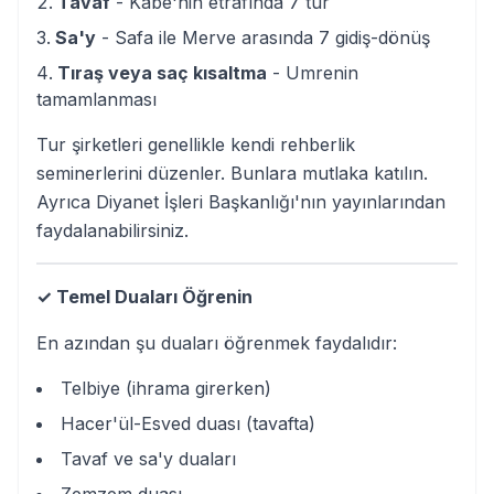
Tavaf
- Kabe'nin etrafında 7 tur
Sa'y
- Safa ile Merve arasında 7 gidiş-dönüş
Tıraş veya saç kısaltma
- Umrenin
tamamlanması
Tur şirketleri genellikle kendi rehberlik
seminerlerini düzenler. Bunlara mutlaka katılın.
Ayrıca Diyanet İşleri Başkanlığı'nın yayınlarından
faydalanabilirsiniz.
✓ Temel Duaları Öğrenin
En azından şu duaları öğrenmek faydalıdır:
Telbiye (ihrama girerken)
Hacer'ül-Esved duası (tavafta)
Tavaf ve sa'y duaları
Zemzem duası