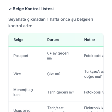
✓ Belge Kontrol Listesi
Seyahate çıkmadan 1 hafta önce şu belgeleri
kontrol edin:
Belge
Durum
Notlar
6+ ay geçerli
Pasaport
Fotokopisi alındı
mi?
Türkçe/Arapça bi
Vize
Çıktı mı?
doğru mu?
Menenjit aşı
Tarih geçerli mi?
Fotokopisi var m
kartı
Tarih/saat
Elektronik kopya
Uçuş bileti