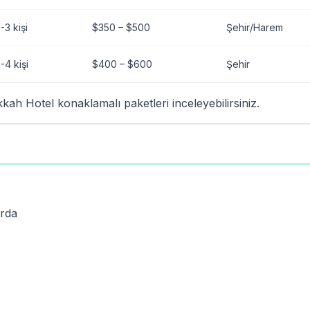
-3 kişi
$350 – $500
Şehir/Harem
-4 kişi
$400 – $600
Şehir
h Hotel konaklamalı paketleri inceleyebilirsiniz.
arda