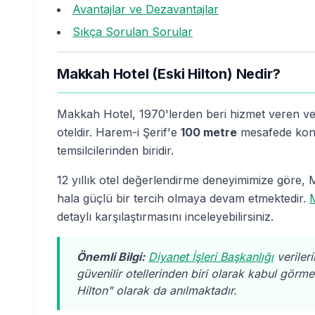
Avantajlar ve Dezavantajlar
Sıkça Sorulan Sorular
Makkah Hotel (Eski Hilton) Nedir?
Makkah Hotel, 1970'lerden beri hizmet veren ve u
oteldir. Harem-i Şerif'e
100 metre
mesafede konu
temsilcilerinden biridir.
12 yıllık otel değerlendirme deneyimimize göre, M
hala güçlü bir tercih olmaya devam etmektedir.
M
detaylı karşılaştırmasını inceleyebilirsiniz.
Önemli Bilgi:
Diyanet İşleri Başkanlığı
veriler
güvenilir otellerinden biri olarak kabul görme
Hilton" olarak da anılmaktadır.