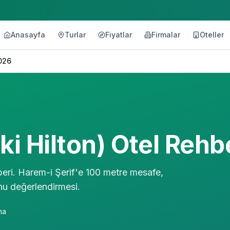
Anasayfa
Turlar
Fiyatlar
Firmalar
Oteller
2026
i Hilton) Otel Rehb
beri. Harem-i Şerif'e 100 metre mesafe,
onu değerlendirmesi.
ma