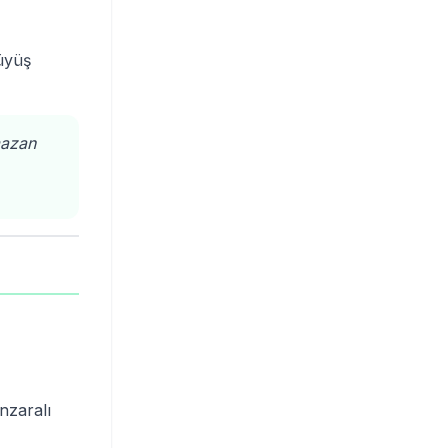
rüyüş
mazan
nzaralı