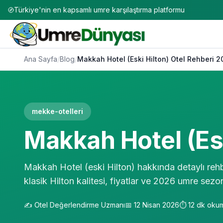
Türkiye'nin en kapsamlı umre karşılaştırma platformu
Ana Sayfa
/
Blog
/
Makkah Hotel (Eski Hilton) Otel Rehberi 
mekke-otelleri
Makkah Hotel (Esk
Makkah Hotel (eski Hilton) hakkında detaylı reh
klasik Hilton kalitesi, fiyatlar ve 2026 umre sez
✍️
Otel Değerlendirme Uzmanı
📅
12 Nisan 2026
⏱️
12
dk oku