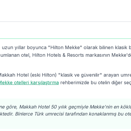
zun yıllar boyunca "Hilton Mekke" olarak bilinen klasik bir
mlanan otel, Hilton Hotels & Resorts markasının Mekke'de
akkah Hotel (eski Hilton) "klasik ve güvenilir" arayan umrec
ekke otelleri karşılaştırma
rehberimizde bu otelin diğer se
ine göre, Makkah Hotel 50 yılık geçmiyle Mekke'nin en kökl
ktedir. Binlerce Türk umrecisi tarafından konaklanmış bu ote