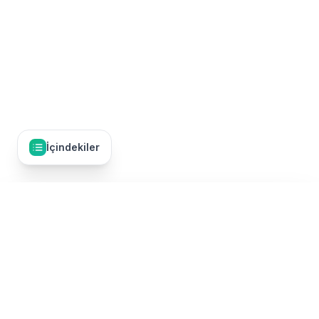
İçindekiler
İçindekiler
17
İçindekiler
Umre Dünyası, Türkiye'nin en kapsamlı umre tur karşılaştırma
Hilton Suites Makkah Nedir?
platformudur. 50'den fazla TÜRSAB onaylı umre firmasının
turlarını tek bir yerde karşılaştırarak, en uygun fiyatlı ve kaliteli