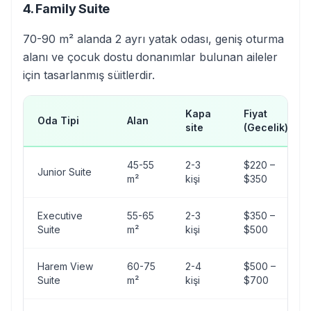
4. Family Suite
70-90 m² alanda 2 ayrı yatak odası, geniş oturma
alanı ve çocuk dostu donanımlar bulunan aileler
için tasarlanmış süitlerdir.
Kapa
Fiyat
Oda Tipi
Alan
site
(Gecelik)
45-55
2-3
$220 –
Junior Suite
m²
kişi
$350
Executive
55-65
2-3
$350 –
Suite
m²
kişi
$500
Harem View
60-75
2-4
$500 –
Suite
m²
kişi
$700