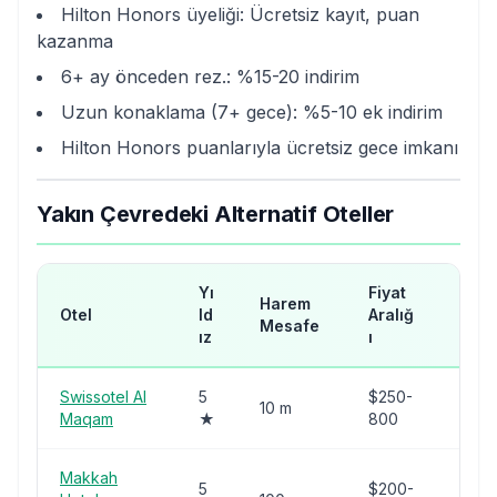
Hilton Honors üyeliği: Ücretsiz kayıt, puan
kazanma
6+ ay önceden rez.: %15-20 indirim
Uzun konaklama (7+ gece): %5-10 ek indirim
Hilton Honors puanlarıyla ücretsiz gece imkanı
Yakın Çevredeki Alternatif Oteller
Yı
Fiyat
Harem
Öne
Otel
ld
Aralığ
Mesafe
Özel
ız
ı
Swissotel Al
5
$250-
Hare
10 m
Maqam
★
800
yakı
Makkah
5
$200-
Aynı