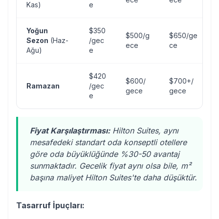
Kas)
e
Yoğun
$350
$500/g
$650/ge
Sezon
(Haz-
/gec
ece
ce
Ağu)
e
$420
$600/
$700+/
Ramazan
/gec
gece
gece
e
Fiyat Karşılaştırması:
Hilton Suites, aynı
mesafedeki standart oda konseptli otellere
göre oda büyüklüğünde %30-50 avantaj
sunmaktadır. Gecelik fiyat aynı olsa bile, m²
başına maliyet Hilton Suites'te daha düşüktür.
Tasarruf İpuçları: