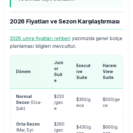
2026 Fiyatları ve Sezon Karşılaştırması
2026 umre fiyatları rehberi
yazımızda genel bütçe
planlaması bilgileri mevcuttur.
Juni
Execut
Harem
or
Dönem
ive
View
Suit
Suite
Suite
e
Normal
$220
$350/g
$500/ge
Sezon
(Oca-
/gec
ece
ce
Şub)
e
Orta Sezon
$280
$430/g
$600/g
(Mar, Eyl-
/gec
ece
ece