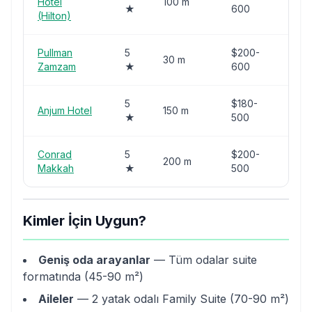
Hotel
100 m
★
600
stan
(Hilton)
Pullman
5
$200-
Kab
30 m
Zamzam
★
600
manz
5
$180-
Yeni
Anjum Hotel
150 m
★
500
mod
Conrad
5
$200-
Jaba
200 m
Makkah
★
500
lüks
Kimler İçin Uygun?
Geniş oda arayanlar
— Tüm odalar suite
formatında (45-90 m²)
Aileler
— 2 yatak odalı Family Suite (70-90 m²)