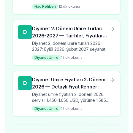
Hac Rehberi
12
dk okuma
Diyanet 2. Dönem Umre Turları
D
2026-2027 — Tarihler, Fiyatlar
ve Programlar
Diyanet 2. dönem umre turları 2026-
2027: Eylül 2026-Şubat 2027 seyahat
takvimi, üç program türü, fiyat aralıkları,
Diyanet Umre
12
dk okuma
banka kodları ve kayıt detayları.
Diyanet Umre Fiyatları 2. Dönem
D
2026 — Detaylı Fiyat Rehberi
Diyanet umre fiyatları 2. dönem 2026:
servisli 1.450-1.650 USD, yürüme 1.585-
1.810 USD, yakın mesafe 2.075-2.625
Diyanet Umre
12
dk okuma
USD. Çocuk ücretleri ve ödeme
seçenekleri.