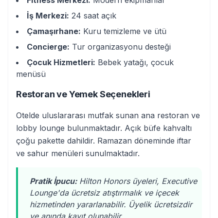
Fitness Merkezi:
Modern ekipmanlar
İş Merkezi:
24 saat açık
Çamaşırhane:
Kuru temizleme ve ütü
Concierge:
Tur organizasyonu desteği
Çocuk Hizmetleri:
Bebek yatağı, çocuk
menüsü
Restoran ve Yemek Seçenekleri
Otelde uluslararası mutfak sunan ana restoran ve
lobby lounge bulunmaktadır. Açık büfe kahvaltı
çoğu pakette dahildir. Ramazan döneminde iftar
ve sahur menüleri sunulmaktadır.
Pratik İpucu:
Hilton Honors üyeleri, Executive
Lounge'da ücretsiz atıştırmalık ve içecek
hizmetinden yararlanabilir. Üyelik ücretsizdir
ve anında kayıt olunabilir.