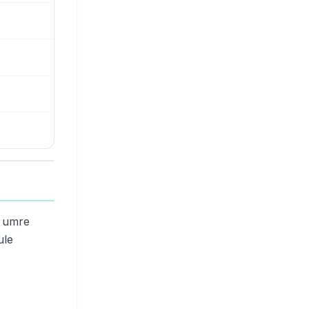
, umre
ule