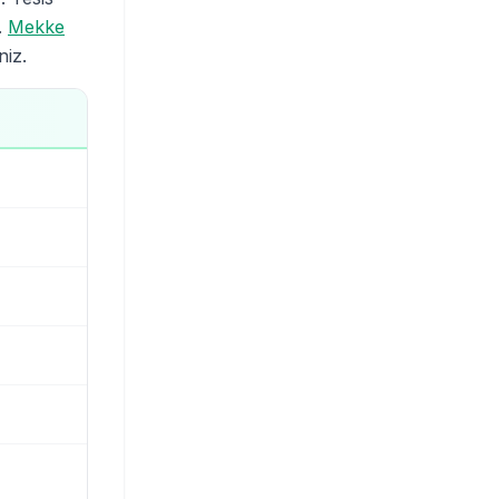
.
Mekke
niz.