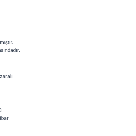
ıştır.
sındadır.
zaralı
ü
ibar