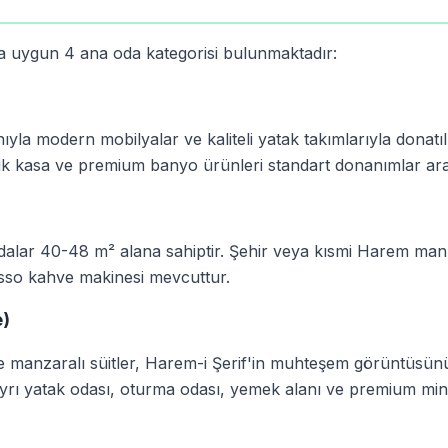
ra uygun 4 ana oda kategorisi bulunmaktadır:
yla modern mobilyalar ve kaliteli yatak takımlarıyla donatılm
nik kasa ve premium banyo ürünleri standart donanımlar ara
dalar 40-48 m² alana sahiptir. Şehir veya kısmi Harem man
esso kahve makinesi mevcuttur.
e)
e manzaralı süitler, Harem-i Şerif'in muhteşem görüntüsün
ayrı yatak odası, oturma odası, yemek alanı ve premium min