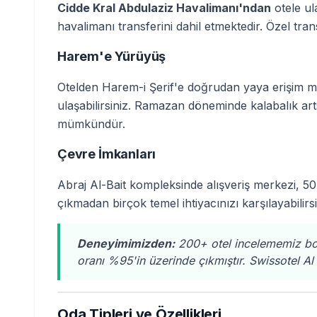
Cidde Kral Abdulaziz Havalimanı'ndan
otele ul
havalimanı transferini dahil etmektedir. Özel tra
Harem'e Yürüyüş
Otelden Harem-i Şerif'e doğrudan yaya erişim m
ulaşabilirsiniz. Ramazan döneminde kalabalık a
mümkündür.
Çevre İmkanları
Abraj Al-Bait kompleksinde alışveriş merkezi, 5
çıkmadan birçok temel ihtiyacınızı karşılayabilirsi
Deneyimimizden:
200+ otel incelememiz bo
oranı %95'in üzerinde çıkmıştır. Swissotel A
Oda Tipleri ve Özellikleri