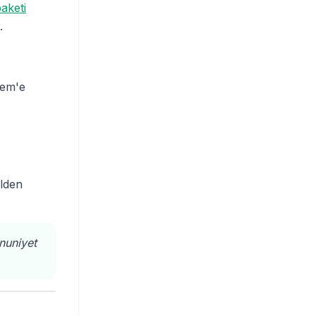
aketi
.
rem'e
elden
nuniyet