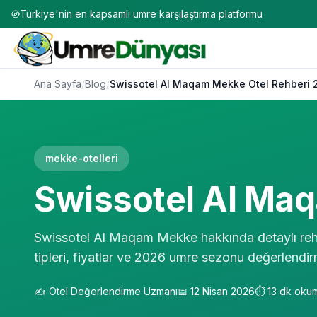
Türkiye'nin en kapsamlı umre karşılaştırma platformu
Ana Sayfa
/
Blog
/
Swissotel Al Maqam Mekke Otel Rehberi 
mekke-otelleri
Swissotel Al Ma
Swissotel Al Maqam Mekke hakkında detaylı rehb
tipleri, fiyatlar ve 2026 umre sezonu değerlendir
✍️
Otel Değerlendirme Uzmanı
📅
12 Nisan 2026
⏱️
13
dk oku