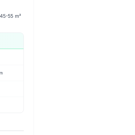
. 45-55 m²
em