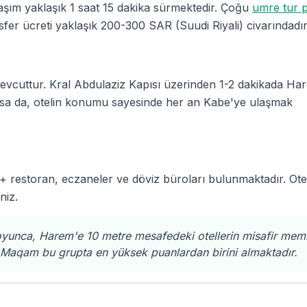
aşım yaklaşık 1 saat 15 dakika sürmektedir. Çoğu
umre tur p
nsfer ücreti yaklaşık 200-300 SAR (Suudi Riyali) civarındadır
evcuttur. Kral Abdulaziz Kapısı üzerinden 1-2 dakikada Ha
rtsa da, otelin konumu sayesinde her an Kabe'ye ulaşmak
0+ restoran, eczaneler ve döviz büroları bulunmaktadır. Ot
niz.
yunca, Harem'e 10 metre mesafedeki otellerin misafir mem
l Maqam bu grupta en yüksek puanlardan birini almaktadır.