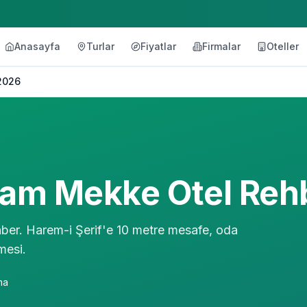
Anasayfa
Turlar
Fiyatlar
Firmalar
Oteller
2026
qam Mekke Otel Reh
er. Harem-i Şerif'e 10 metre mesafe, oda
mesi.
ma