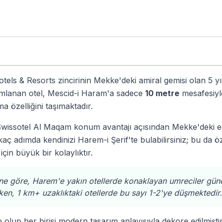
els & Resorts zincirinin Mekke'deki amiral gemisi olan 5 yıl
numlanan otel, Mescid-i Haram'a sadece
10 metre
mesafesiyl
 özelliğini taşımaktadır.
, Swissotel Al Maqam konum avantajı açısından Mekke'deki 
aç adımda kendinizi Harem-i Şerif'te bulabilirsiniz; bu da öz
in büyük bir kolaylıktır.
ine göre, Harem'e yakın otellerde konaklayan umreciler gün
ken, 1 km+ uzaklıktaki otellerde bu sayı 1-2'ye düşmektedir.
up her birisi modern tasarım anlayışıyla dekore edilmiştir