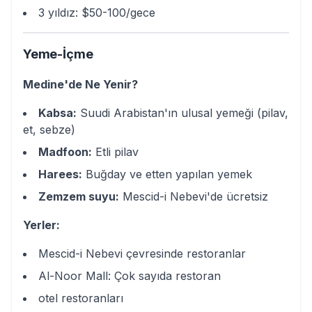
3 yıldız: $50-100/gece
Yeme-İçme
Medine'de Ne Yenir?
Kabsa:
Suudi Arabistan'ın ulusal yemeği (pilav,
et, sebze)
Madfoon:
Etli pilav
Harees:
Buğday ve etten yapılan yemek
Zemzem suyu:
Mescid-i Nebevi'de ücretsiz
Yerler:
Mescid-i Nebevi çevresinde restoranlar
Al-Noor Mall: Çok sayıda restoran
otel restoranları