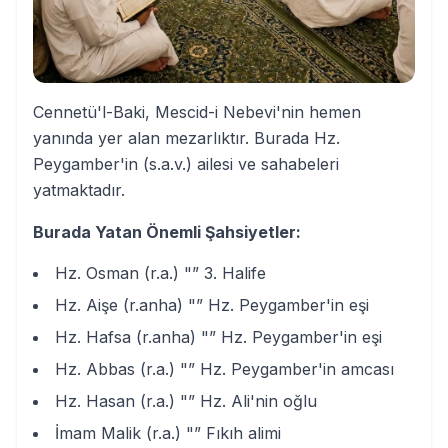
Cennetü'l-Baki, Mescid-i Nebevi'nin hemen
yanında yer alan mezarlıktır. Burada Hz.
Peygamber'in (s.a.v.) ailesi ve sahabeleri
yatmaktadır.
Burada Yatan Önemli Şahsiyetler:
Hz. Osman (r.a.) "” 3. Halife
Hz. Aişe (r.anha) "” Hz. Peygamber'in eşi
Hz. Hafsa (r.anha) "” Hz. Peygamber'in eşi
Hz. Abbas (r.a.) "” Hz. Peygamber'in amcası
Hz. Hasan (r.a.) "” Hz. Ali'nin oğlu
İmam Malik (r.a.) "” Fıkıh alimi