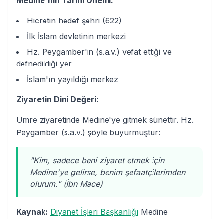
Medine'nin Tarihi Önemi:
Hicretin hedef şehri (622)
İlk İslam devletinin merkezi
Hz. Peygamber'in (s.a.v.) vefat ettiği ve
defnedildiği yer
İslam'ın yayıldığı merkez
Ziyaretin Dini Değeri:
Umre ziyaretinde Medine'ye gitmek sünettir. Hz.
Peygamber (s.a.v.) şöyle buyurmuştur:
"Kim, sadece beni ziyaret etmek için
Medine'ye gelirse, benim şefaatçilerimden
olurum." (İbn Mace)
Kaynak:
Diyanet İşleri Başkanlığı
Medine