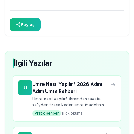
Paylaş
İlgili Yazılar
Umre Nasıl Yapılır? 2026 Adım
U
Adım Umre Rehberi
Umre nasıl yapılır? İhramdan tavafa,
sa'yden tıraşa kadar umre ibadetinin
tüm adımlarını öğrenin. 2026 güncel
Pratik Rehber
11
dk okuma
bilgilerle kapsamlı rehber.