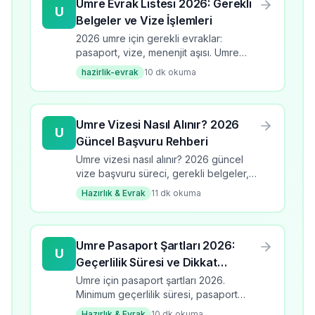
Umre Evrak Listesi 2026: Gerekli
U
Belgeler ve Vize İşlemleri
2026 umre için gerekli evraklar:
pasaport, vize, menenjit aşısı. Umre
evrak listesi, başvuru süreci, kontrol
hazirlik-evrak
10
dk okuma
listesi ve dikkat edilmesi gerekenler.
Umre Vizesi Nasıl Alınır? 2026
U
Güncel Başvuru Rehberi
Umre vizesi nasıl alınır? 2026 güncel
vize başvuru süreci, gerekli belgeler,
süre ve ücretler. Adım adım umre vize
Hazırlık & Evrak
11
dk okuma
rehberi.
Umre Pasaport Şartları 2026:
U
Geçerlilik Süresi ve Dikkat
Edilmesi Gerekenler
Umre için pasaport şartları 2026.
Minimum geçerlilik süresi, pasaport
türleri, yenileme süreci ve dikkat
Hazırlık & Evrak
10
dk okuma