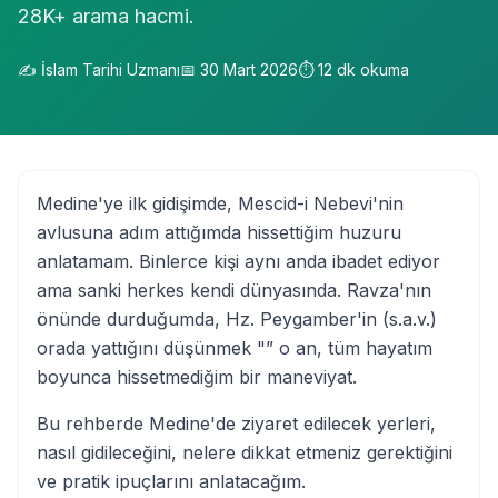
28K+ arama hacmi.
✍️
İslam Tarihi Uzmanı
📅
30 Mart 2026
⏱️
12
dk okuma
Medine'ye ilk gidişimde, Mescid-i Nebevi'nin
avlusuna adım attığımda hissettiğim huzuru
anlatamam. Binlerce kişi aynı anda ibadet ediyor
ama sanki herkes kendi dünyasında. Ravza'nın
önünde durduğumda, Hz. Peygamber'in (s.a.v.)
orada yattığını düşünmek "” o an, tüm hayatım
boyunca hissetmediğim bir maneviyat.
Bu rehberde Medine'de ziyaret edilecek yerleri,
nasıl gidileceğini, nelere dikkat etmeniz gerektiğini
ve pratik ipuçlarını anlatacağım.