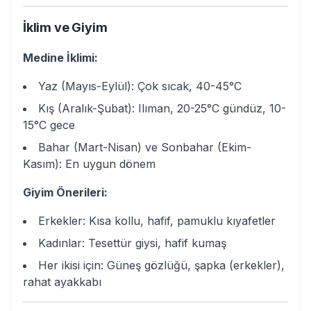
İklim ve Giyim
Medine İklimi:
Yaz (Mayıs-Eylül): Çok sıcak, 40-45°C
Kış (Aralık-Şubat): Ilıman, 20-25°C gündüz, 10-
15°C gece
Bahar (Mart-Nisan) ve Sonbahar (Ekim-
Kasım): En uygun dönem
Giyim Önerileri:
Erkekler: Kısa kollu, hafif, pamuklu kıyafetler
Kadınlar: Tesettür giysi, hafif kumaş
Her ikisi için: Güneş gözlüğü, şapka (erkekler),
rahat ayakkabı