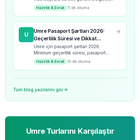
süre ve ücretler. Adım adım umre vize
Hazırlık & Evrak
11
dk okuma
rehberi.
Umre Pasaport Şartları 2026:
U
Geçerlilik Süresi ve Dikkat
Edilmesi Gerekenler
Umre için pasaport şartları 2026.
Minimum geçerlilik süresi, pasaport
türleri, yenileme süreci ve dikkat
Hazırlık & Evrak
10
dk okuma
edilmesi gerekenler.
Tüm blog yazılarını gör
Umre Turlarını Karşılaştır