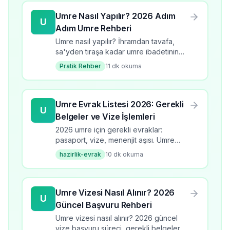
Umre Nasıl Yapılır? 2026 Adım
U
Adım Umre Rehberi
Umre nasıl yapılır? İhramdan tavafa,
sa'yden tıraşa kadar umre ibadetinin
tüm adımlarını öğrenin. 2026 güncel
Pratik Rehber
11
dk okuma
bilgilerle kapsamlı rehber.
Umre Evrak Listesi 2026: Gerekli
U
Belgeler ve Vize İşlemleri
2026 umre için gerekli evraklar:
pasaport, vize, menenjit aşısı. Umre
evrak listesi, başvuru süreci, kontrol
hazirlik-evrak
10
dk okuma
listesi ve dikkat edilmesi gerekenler.
Umre Vizesi Nasıl Alınır? 2026
U
Güncel Başvuru Rehberi
Umre vizesi nasıl alınır? 2026 güncel
vize başvuru süreci, gerekli belgeler,