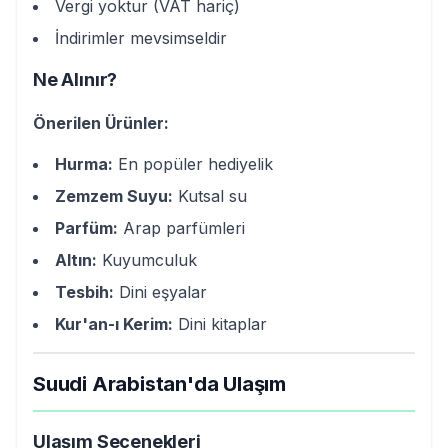
Vergi yoktur (VAT hariç)
İndirimler mevsimseldir
Ne Alınır?
Önerilen Ürünler:
Hurma:
En popüler hediyelik
Zemzem Suyu:
Kutsal su
Parfüm:
Arap parfümleri
Altın:
Kuyumculuk
Tesbih:
Dini eşyalar
Kur'an-ı Kerim:
Dini kitaplar
Suudi Arabistan'da Ulaşım
Ulaşım Seçenekleri