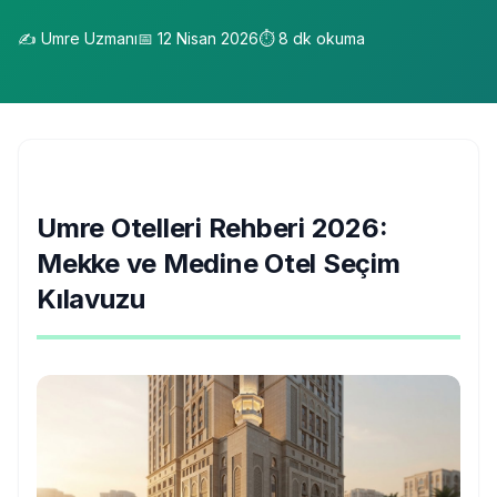
✍️
Umre Uzmanı
📅
12 Nisan 2026
⏱️
8
dk okuma
Umre Otelleri Rehberi 2026:
Mekke ve Medine Otel Seçim
Kılavuzu