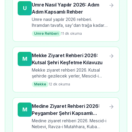
Umre Nasıl Yapılır 2026: Adım
U
Adım Kapsamlı Rehber
Umre nasıl yapılır 2026 rehberi.
Ihramdan tavafa, say'dan trağa kadar
tüm adımlar detaylı anlatım.
Umre Rehberi
11
dk okuma
Mekke Ziyaret Rehberi 2026:
M
Kutsal Şehri Keşfetme Kılavuzu
Mekke ziyaret rehberi 2026. Kutsal
şehirde gezilecek yerler, Mescid-i
Haram, Kabe, Hz. İbrahim Makamı, Nur
Mekke
12
dk okuma
Dağı ve Mekke'de yapılacaklar. Detaylı
ziyaret kılavuzu.
Medine Ziyaret Rehberi 2026:
M
Peygamber Şehri Kapsamlı
Kılavuz
Medine ziyaret rehberi 2026. Mescid-i
Nebevi, Ravza-i Mutahhara, Kuba