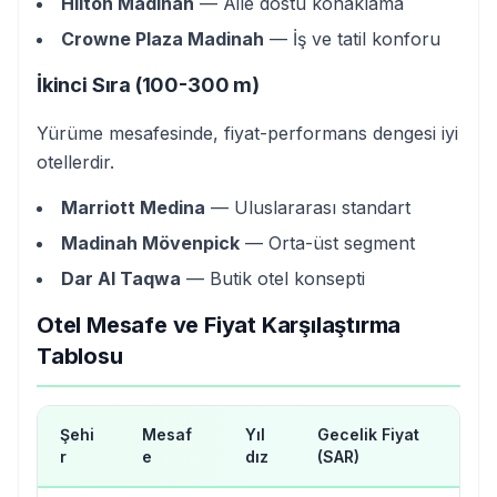
Hilton Madinah
— Aile dostu konaklama
Crowne Plaza Madinah
— İş ve tatil konforu
İkinci Sıra (100-300 m)
Yürüme mesafesinde, fiyat-performans dengesi iyi
otellerdir.
Marriott Medina
— Uluslararası standart
Madinah Mövenpick
— Orta-üst segment
Dar Al Taqwa
— Butik otel konsepti
Otel Mesafe ve Fiyat Karşılaştırma
Tablosu
Şehi
Mesaf
Yıl
Gecelik Fiyat
Ör
r
e
dız
(SAR)