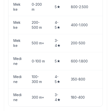
Mek
0-200
Pu
5★
800-2.500
ke
m
Za
Mek
200-
4-
400-1.000
Le
ke
500 m
5★
Mek
3-
Em
500 m+
200-500
ke
4★
Kha
Medi
Ob
0-100 m
5★
600-1.800
ne
Me
Medi
100-
4-
Mar
350-800
ne
300 m
5★
Me
Medi
3-
300 m+
180-400
Yer
ne
4★