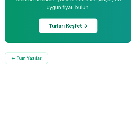
uygun fiyatı bulun.
Turları Keşfet →
← Tüm Yazılar