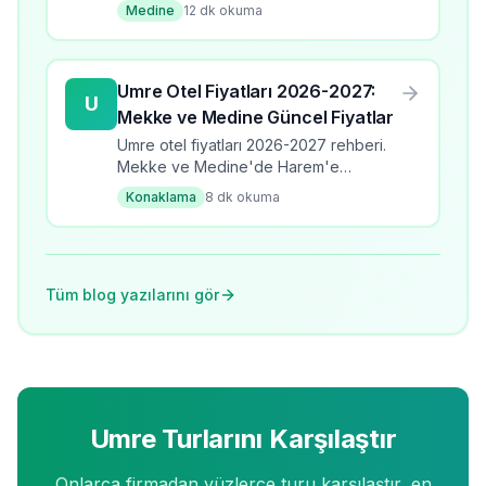
Mescidi, Uhud Dağı ve Medine'de
Medine
12
dk okuma
gezilecek yerler. Peygamber şehri
ziyaret kılavuzu.
Umre Otel Fiyatları 2026-2027:
U
Mekke ve Medine Güncel Fiyatlar
Umre otel fiyatları 2026-2027 rehberi.
Mekke ve Medine'de Harem'e
mesafeye göre 5 yıldız, orta ve
Konaklama
8
dk okuma
ekonomik segment güncel fiyatlar ve
seçim kriterleri.
Tüm blog yazılarını gör
Umre Turlarını Karşılaştır
Onlarca firmadan yüzlerce turu karşılaştır, en