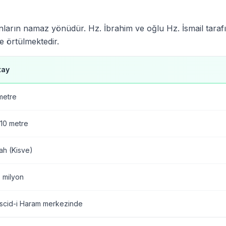
nların namaz yönüdür. Hz. İbrahim ve oğlu Hz. İsmail taraf
le örtülmektedir.
tay
metre
10 metre
ah (Kisve)
 milyon
scid-i Haram merkezinde