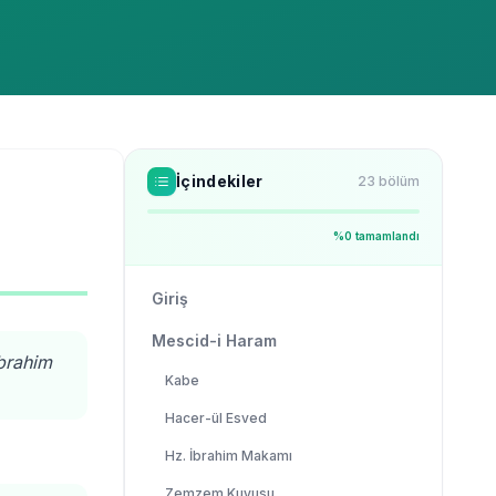
İçindekiler
23
bölüm
%
0
tamamlandı
Giriş
Mescid-i Haram
İbrahim
Kabe
Hacer-ül Esved
Hz. İbrahim Makamı
Zemzem Kuyusu