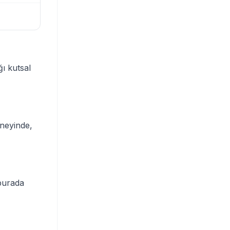
ğı kutsal
neyinde,
 burada