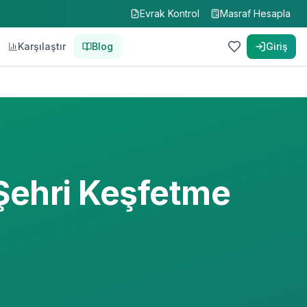
Evrak Kontrol
Masraf Hesapla
Karşılaştır
Blog
Giriş
Şehri Keşfetme