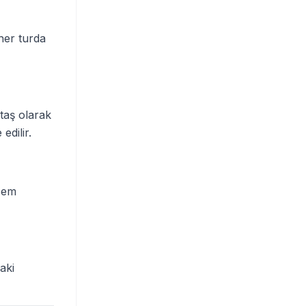
 her turda
taş olarak
edilir.
mzem
aki