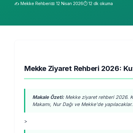
✍️
Mekke Rehberi
📅
12 Nisan 2026
⏱️
12
dk okuma
Mekke Ziyaret Rehberi 2026: Ku
Makale Özeti:
Mekke ziyaret rehberi 2026. Ku
Makamı, Nur Dağı ve Mekke'de yapılacaklar. D
>