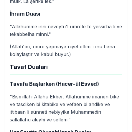
mülk. La şerike lek."
İhram Duası
"Allahümme inni neveytu'l umrete fe yessirha li ve
tekabbelha minni."
(Allah'ım, umre yapmaya niyet ettim, onu bana
kolaylaştır ve kabul buyur.)
Tavaf Duaları
Tavafa Başlarken (Hacer-ül Esved)
"Bismillahi Allahu Ekber. Allahümme imanen bike
ve tasdiken bi kitabike ve vefaen bi ahdike ve
ittibaan li sünneti nebiyyike Muhammedin
sallallahu aleyhi ve sellem."