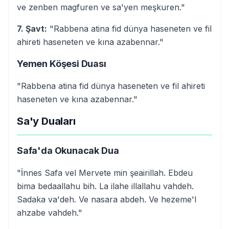
ve zenben magfuren ve sa'yen meşkuren."
7. Şavt:
"Rabbena atina fid dünya haseneten ve fil
ahireti haseneten ve kına azabennar."
Yemen Köşesi Duası
"Rabbena atina fid dünya haseneten ve fil ahireti
haseneten ve kına azabennar."
Sa'y Duaları
Safa'da Okunacak Dua
"İnnes Safa vel Mervete min şeairillah. Ebdeu
bima bedaallahu bih. La ilahe illallahu vahdeh.
Sadaka va'deh. Ve nasara abdeh. Ve hezeme'l
ahzabe vahdeh."