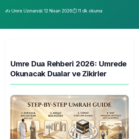
✍️
Umre Uzmanı
📅
12 Nisan 2026
⏱️
11
dk okuma
Umre Dua Rehberi 2026: Umrede
Okunacak Dualar ve Zikirler