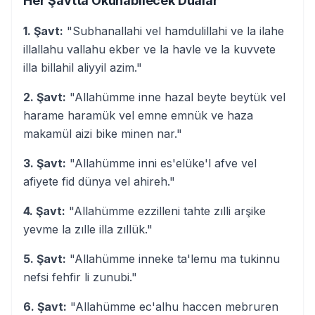
Her Şavtta Okunabilecek Dualar
1. Şavt:
"Subhanallahi vel hamdulillahi ve la ilahe
illallahu vallahu ekber ve la havle ve la kuvvete
illa billahil aliyyil azim."
2. Şavt:
"Allahümme inne hazal beyte beytük vel
harame haramük vel emne emnük ve haza
makamül aizi bike minen nar."
3. Şavt:
"Allahümme inni es'elüke'l afve vel
afiyete fid dünya vel ahireh."
4. Şavt:
"Allahümme ezzilleni tahte zılli arşike
yevme la zılle illa zıllük."
5. Şavt:
"Allahümme inneke ta'lemu ma tukinnu
nefsi fehfir li zunubi."
6. Şavt:
"Allahümme ec'alhu haccen mebruren