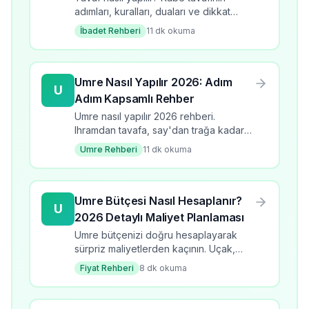
adımları, kuralları, duaları ve dikkat
edilmesi gerekenler. Adım adım tavaf
İbadet Rehberi
11
dk okuma
rehberi. 2026 güncel bilgiler.
Umre Nasıl Yapılır 2026: Adım
U
Adım Kapsamlı Rehber
Umre nasıl yapılır 2026 rehberi.
Ihramdan tavafa, say'dan trağa kadar
tüm adımlar detaylı anlatım.
Umre Rehberi
11
dk okuma
Umre Bütçesi Nasıl Hesaplanır?
U
2026 Detaylı Maliyet Planlaması
Umre bütçenizi doğru hesaplayarak
sürpriz maliyetlerden kaçının. Uçak,
otel, vize, yemek ve tüm harcama
Fiyat Rehberi
8
dk okuma
kalemlerini detaylı analiz edin.