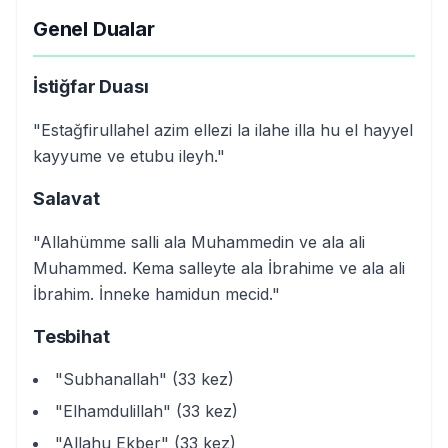
Genel Dualar
İstiğfar Duası
"Estağfirullahel azim ellezi la ilahe illa hu el hayyel
kayyume ve etubu ileyh."
Salavat
"Allahümme salli ala Muhammedin ve ala ali
Muhammed. Kema salleyte ala İbrahime ve ala ali
İbrahim. İnneke hamidun mecid."
Tesbihat
"Subhanallah" (33 kez)
"Elhamdulillah" (33 kez)
"Allahu Ekber" (33 kez)