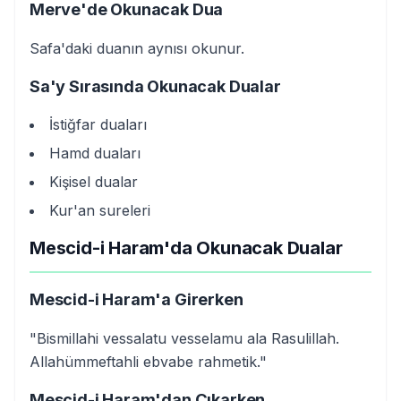
Merve'de Okunacak Dua
Safa'daki duanın aynısı okunur.
Sa'y Sırasında Okunacak Dualar
İstiğfar duaları
Hamd duaları
Kişisel dualar
Kur'an sureleri
Mescid-i Haram'da Okunacak Dualar
Mescid-i Haram'a Girerken
"Bismillahi vessalatu vesselamu ala Rasulillah.
Allahümmeftahli ebvabe rahmetik."
Mescid-i Haram'dan Çıkarken