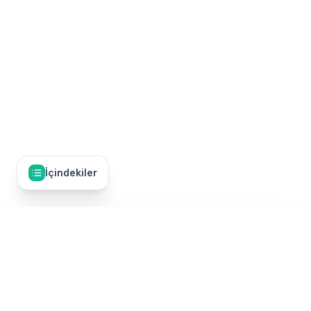
İçindekiler
İçindekiler
33
Giriş
Umre Dünyası, Türkiye'nin en kapsamlı umre tur karşılaştırma