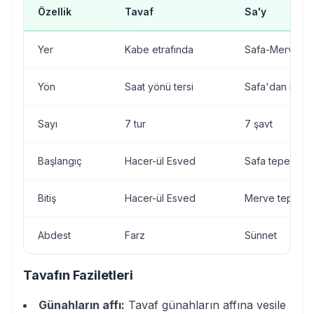
Özellik
Tavaf
Sa'y
Yer
Kabe etrafında
Safa-Merve ar
Yön
Saat yönü tersi
Safa'dan Merv
Sayı
7 tur
7 şavt
Başlangıç
Hacer-ül Esved
Safa tepesi
Bitiş
Hacer-ül Esved
Merve tepesi
Abdest
Farz
Sünnet
Tavafın Faziletleri
Günahların affı:
Tavaf günahların affına vesile