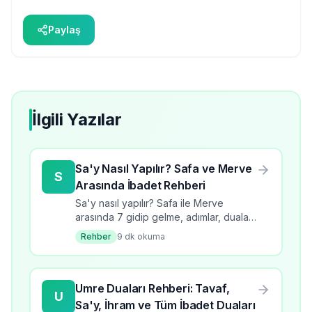
Paylaş
İlgili Yazılar
Sa'y Nasıl Yapılır? Safa ve Merve
S
Arasında İbadet Rehberi
Sa'y nasıl yapılır? Safa ile Merve
arasında 7 gidip gelme, adımlar, dualar
ve kurallar. Umrenin vaciplerinden sa'y
Rehber
9
dk okuma
için tam rehber.
Umre Duaları Rehberi: Tavaf,
U
Sa'y, İhram ve Tüm İbadet Duaları