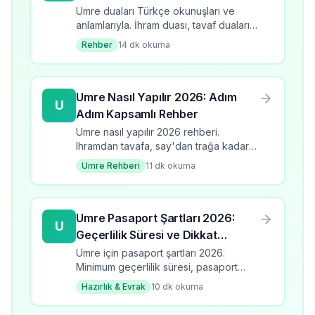
Umre duaları Türkçe okunuşları ve
anlamlarıyla. İhram duası, tavaf duaları,
sa'y duaları, Safa-Merve duası ve tüm
Rehber
14
dk okuma
umre ibadet duaları rehberi.
Umre Nasıl Yapılır 2026: Adım
U
Adım Kapsamlı Rehber
Umre nasıl yapılır 2026 rehberi.
Ihramdan tavafa, say'dan trağa kadar
tüm adımlar detaylı anlatım.
Umre Rehberi
11
dk okuma
Umre Pasaport Şartları 2026:
U
Geçerlilik Süresi ve Dikkat
Edilmesi Gerekenler
Umre için pasaport şartları 2026.
Minimum geçerlilik süresi, pasaport
türleri, yenileme süreci ve dikkat
Hazırlık & Evrak
10
dk okuma
edilmesi gerekenler.