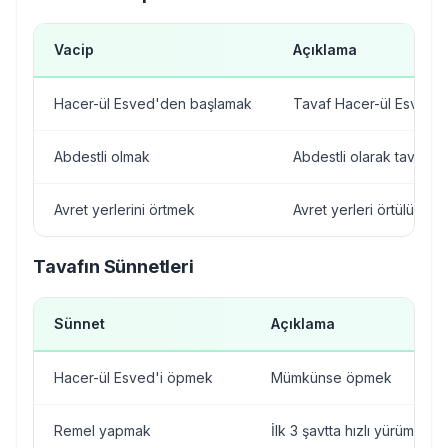
Vacip
Açıklama
Hacer-ül Esved'den başlamak
Tavaf Hacer-ül Esved'd
Abdestli olmak
Abdestli olarak tavaf e
Avret yerlerini örtmek
Avret yerleri örtülü olma
Tavafın Sünnetleri
Sünnet
Açıklama
Hacer-ül Esved'i öpmek
Mümkünse öpmek
Remel yapmak
İlk 3 şavtta hızlı yürümek (