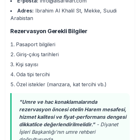
E-posta:
info@alsafwah.com
Adres:
Ibrahim Al Khalil St, Mekke, Suudi
Arabistan
Rezervasyon Gerekli Bilgiler
Pasaport bilgileri
Giriş-çıkış tarihleri
Kişi sayısı
Oda tipi tercihi
Özel istekler (manzara, kat tercihi vb.)
"Umre ve hac konaklamalarında
rezervasyon öncesi otelin Harem mesafesi,
hizmet kalitesi ve fiyat-performans dengesi
dikkatlice değerlendirilmelidir."
- Diyanet
İşleri Başkanlığı'nın umre rehberi
doğrultusunda.