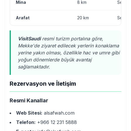
Mina
8 km
Servis
Arafat
20 km
Servis
VisitSaudi
resmi turizm portalına göre,
Mekke'de ziyaret edilecek yerlerin konaklama
yerine yakın olması, özellikle hac ve umre gibi
yoğun dönemlerde büyük avantaj
sağlamaktadır.
Rezervasyon ve İletişim
Resmi Kanallar
Web Sitesi:
alsafwah.com
Telefon:
+966 12 231 5888