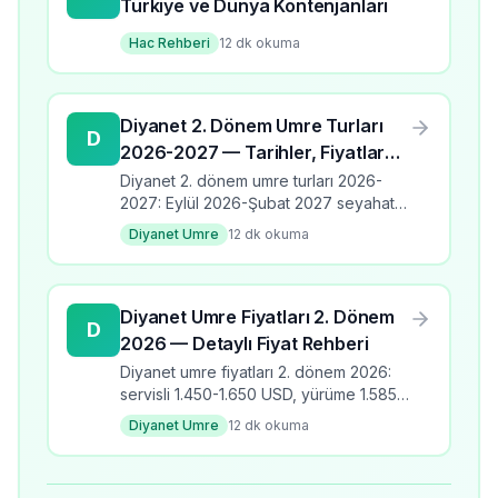
Türkiye ve Dünya Kontenjanları
Hac Rehberi
12
dk okuma
Diyanet 2. Dönem Umre Turları
D
2026-2027 — Tarihler, Fiyatlar
ve Programlar
Diyanet 2. dönem umre turları 2026-
2027: Eylül 2026-Şubat 2027 seyahat
takvimi, üç program türü, fiyat aralıkları,
Diyanet Umre
12
dk okuma
banka kodları ve kayıt detayları.
Diyanet Umre Fiyatları 2. Dönem
D
2026 — Detaylı Fiyat Rehberi
Diyanet umre fiyatları 2. dönem 2026:
servisli 1.450-1.650 USD, yürüme 1.585-
1.810 USD, yakın mesafe 2.075-2.625
Diyanet Umre
12
dk okuma
USD. Çocuk ücretleri ve ödeme
seçenekleri.