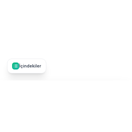
İçindekiler
İçindekiler
11
Fiyatlar ve Rezervasyon
Umre Dünyası, Türkiye'nin en kapsamlı umre tur karşılaştırma
2026 Fiyat Aralıkları
platformudur. 50'den fazla TÜRSAB onaylı umre firmasının