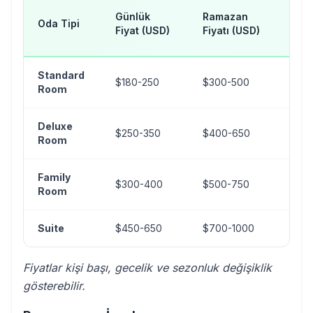
H
Günlük
Ramazan
Oda Tipi
Dö
Fiyat (USD)
Fiyatı (USD)
(U
Standard
$180-250
$300-500
$6
Room
Deluxe
$250-350
$400-650
$8
Room
Family
$300-400
$500-750
$9
Room
Suite
$450-650
$700-1000
$1
Fiyatlar kişi başı, gecelik ve sezonluk değişiklik
gösterebilir.