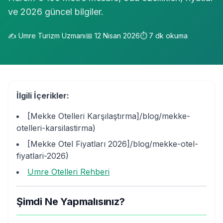
ve 2026 güncel bilgiler.
✍️
Umre Turizm Uzmanı
📅
12 Nisan 2026
⏱️
7
dk okuma
İlgili İçerikler:
[Mekke Otelleri Karşılaştırma]/blog/mekke-
otelleri-karsilastirma)
[Mekke Otel Fiyatları 2026]/blog/mekke-otel-
fiyatlari-2026)
Umre Otelleri Rehberi
Şimdi Ne Yapmalısınız?