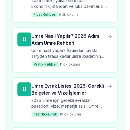
İpuçları
2026 umre fiyatları ne kadar?
Ekonomik, standart ve lüks paketler. En
ucuz umre turlarını karşılaştırın, tasarruf
Fiyat Rehberi
9
dk okuma
ipuçları ve bütçe planlama rehberi.
Umre Nasıl Yapılır? 2026 Adım
U
Adım Umre Rehberi
Umre nasıl yapılır? İhramdan tavafa,
sa'yden tıraşa kadar umre ibadetinin
tüm adımlarını öğrenin. 2026 güncel
Pratik Rehber
11
dk okuma
bilgilerle kapsamlı rehber.
Umre Evrak Listesi 2026: Gerekli
U
Belgeler ve Vize İşlemleri
2026 umre için gerekli evraklar:
pasaport, vize, menenjit aşısı. Umre
evrak listesi, başvuru süreci, kontrol
hazirlik-evrak
10
dk okuma
listesi ve dikkat edilmesi gerekenler.